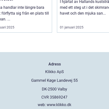
I hjärtat av Hallands kuststr
sa handlar inte längre bara
med ett steg ut i det skimra
förflytta sig från en plats till
havet och den mjuka san...
an. ...
ruari 2025
01 januari 2025
Adress
web:
www.klikko.dk