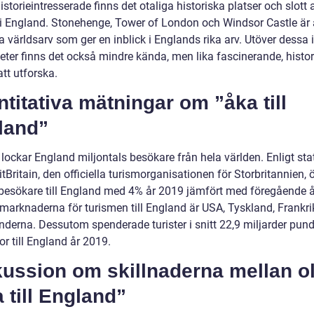
istorieintresserade finns det otaliga historiska platser och slott a
i England. Stonehenge, Tower of London och Windsor Castle är 
 världsarv som ger en inblick i Englands rika arv. Utöver dessa 
eter finns det också mindre kända, men lika fascinerande, histo
att utforska.
titativa mätningar om ”åka till
land”
 lockar England miljontals besökare från hela världen. Enligt stat
itBritain, den officiella turismorganisationen för Storbritannien,
 besökare till England med 4% år 2019 jämfört med föregående å
 marknaderna för turismen till England är USA, Tyskland, Frankr
nderna. Dessutom spenderade turister i snitt 22,9 miljarder pun
or till England år 2019.
ussion om skillnaderna mellan ol
 till England”