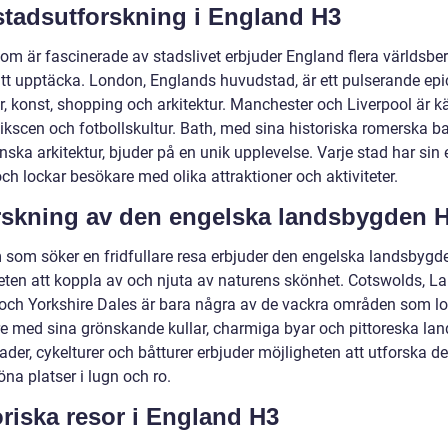
stadsutforskning i England H3
som är fascinerade av stadslivet erbjuder England flera världsb
att upptäcka. London, Englands huvudstad, är ett pulserande ep
r, konst, shopping och arkitektur. Manchester och Liverpool är k
ikscen och fotbollskultur. Bath, med sina historiska romerska b
ska arkitektur, bjuder på en unik upplevelse. Varje stad har sin
h lockar besökare med olika attraktioner och aktiviteter.
rskning av den engelska landsbygden 
 som söker en fridfullare resa erbjuder den engelska landsbygd
eten att koppla av och njuta av naturens skönhet. Cotswolds, L
t och Yorkshire Dales är bara några av de vackra områden som l
e med sina grönskande kullar, charmiga byar och pittoreska la
der, cykelturer och båtturer erbjuder möjligheten att utforska d
na platser i lugn och ro.
oriska resor i England H3