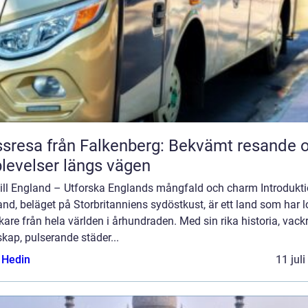
sresa från Falkenberg: Bekvämt resande 
levelser längs vägen
till England – Utforska Englands mångfald och charm Introdukti
nd, beläget på Storbritanniens sydöstkust, är ett land som har l
are från hela världen i århundraden. Med sin rika historia, vack
kap, pulserande städer...
s Hedin
11 jul