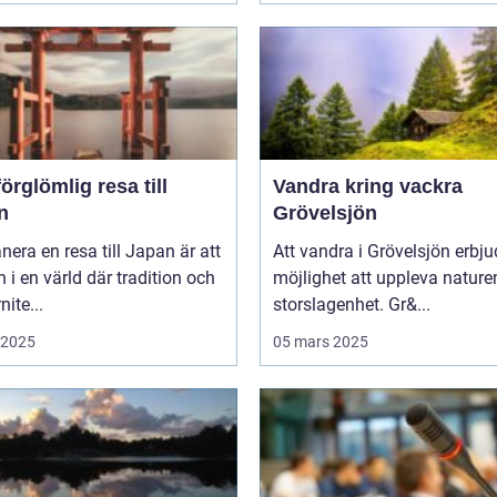
örglömlig resa till
Vandra kring vackra
n
Grövelsjön
anera en resa till Japan är att
Att vandra i Grövelsjön erbju
in i en värld där tradition och
möjlighet att uppleva nature
ite...
storslagenhet. Gr&...
i 2025
05 mars 2025