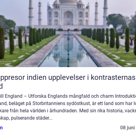
or indien upplevelser i kontrasternas
d
till England – Utforska Englands mångfald och charm Introdukti
nd, beläget på Storbritanniens sydöstkust, är ett land som har l
are från hela världen i århundraden. Med sin rika historia, vack
kap, pulserande städer...
n
08 juni