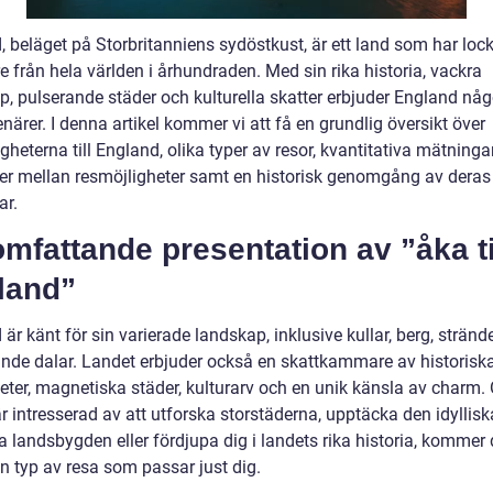
, beläget på Storbritanniens sydöstkust, är ett land som har loc
 från hela världen i århundraden. Med sin rika historia, vackra
p, pulserande städer och kulturella skatter erbjuder England någ
enärer. I denna artikel kommer vi att få en grundlig översikt över
gheterna till England, olika typer av resor, kvantitativa mätningar
der mellan resmöjligheter samt en historisk genomgång av deras 
ar.
mfattande presentation av ”åka ti
land”
är känt för sin varierade landskap, inklusive kullar, berg, stränd
nde dalar. Landet erbjuder också en skattkammare av historisk
eter, magnetiska städer, kulturarv och en unik känsla av charm.
 intresserad av att utforska storstäderna, upptäcka den idyllisk
 landsbygden eller fördjupa dig i landets rika historia, kommer 
n typ av resa som passar just dig.