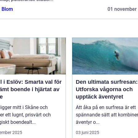
a Blom
01 november
l i Eslöv: Smarta val för
Den ultimata surfresan:
mt boende i hjärtat av
Utforska vågorna och
e
upptäck äventyret
ligger mitt i Skåne och
Att åka på en surfresa är ett
er ett lugnt, prisvärt och
spännande sätt att kombine
giskt boendealt...
äventyr o...
ember 2025
03 juni 2025