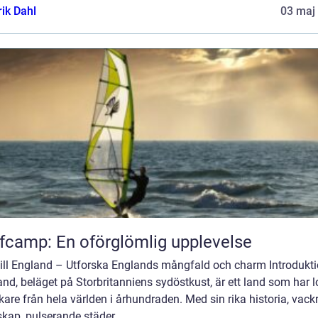
rik Dahl
03 maj
fcamp: En oförglömlig upplevelse
till England – Utforska Englands mångfald och charm Introdukti
nd, beläget på Storbritanniens sydöstkust, är ett land som har l
are från hela världen i århundraden. Med sin rika historia, vack
kap, pulserande städer...