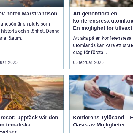
ev hotell Marstrandsön
Att genomföra en
konferensresa utomlan
randsön är en plats som
En möjlighet för tillväx
 historia och skönhet. Denna
samarbete
pärla l&aum...
Att åka på en konferensresa
utomlands kan vara ett strat
drag för företa...
ruari 2025
05 februari 2025
resor: upptäck världen
Konferens Tylösand – 
m tematiska
Oasis av Möjligheter
evelser