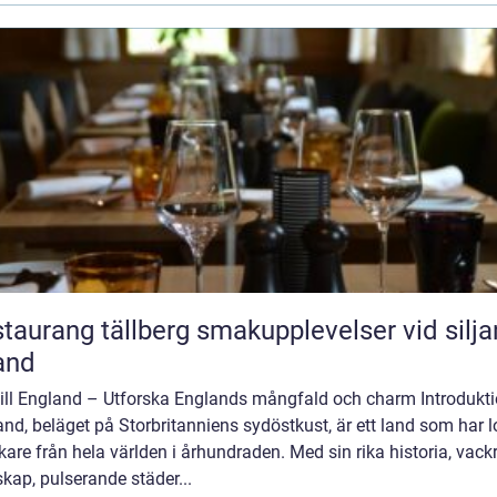
ang tällberg smakupplevelser vid siljans
and
till England – Utforska Englands mångfald och charm Introdukti
nd, beläget på Storbritanniens sydöstkust, är ett land som har l
are från hela världen i århundraden. Med sin rika historia, vack
kap, pulserande städer...