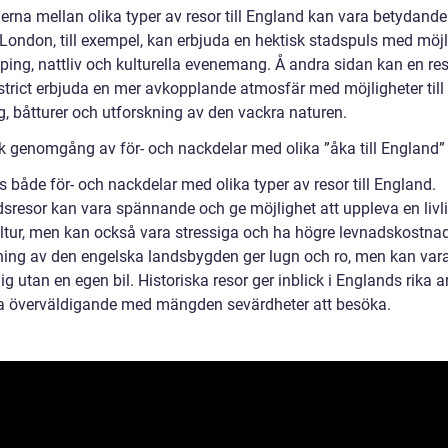
erna mellan olika typer av resor till England kan vara betydande
l London, till exempel, kan erbjuda en hektisk stadspuls med möjl
pping, nattliv och kulturella evenemang. Å andra sidan kan en resa
strict erbjuda en mer avkopplande atmosfär med möjligheter till
g, båtturer och utforskning av den vackra naturen.
sk genomgång av för- och nackdelar med olika ”åka till England”
s både för- och nackdelar med olika typer av resor till England.
dsresor kan vara spännande och ge möjlighet att uppleva en livl
ltur, men kan också vara stressiga och ha högre levnadskostnad
ning av den engelska landsbygden ger lugn och ro, men kan var
lig utan en egen bil. Historiska resor ger inblick i Englands rika 
a överväldigande med mängden sevärdheter att besöka.