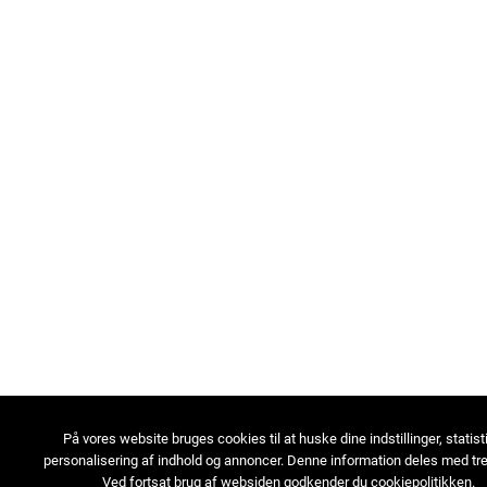
På vores website bruges cookies til at huske dine indstillinger, statist
personalisering af indhold og annoncer. Denne information deles med tre
Ved fortsat brug af websiden godkender du cookiepolitikken.