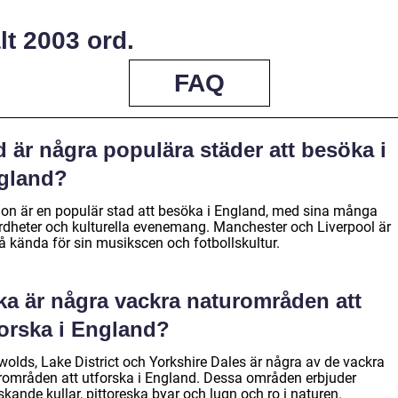
lt 2003 ord.
FAQ
 är några populära städer att besöka i
gland?
on är en populär stad att besöka i England, med sina många
rdheter och kulturella evenemang. Manchester och Liverpool är
å kända för sin musikscen och fotbollskultur.
ka är några vackra naturområden att
forska i England?
wolds, Lake District och Yorkshire Dales är några av de vackra
rområden att utforska i England. Dessa områden erbjuder
kande kullar, pittoreska byar och lugn och ro i naturen.