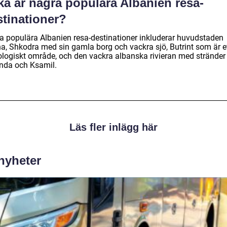
ka är några populära Albanien resa-
stinationer?
a populära Albanien resa-destinationer inkluderar huvudstaden
na, Shkodra med sin gamla borg och vackra sjö, Butrint som är e
ologiskt område, och den vackra albanska rivieran med strände
nda och Ksamil.
Läs fler inlägg här
 nyheter