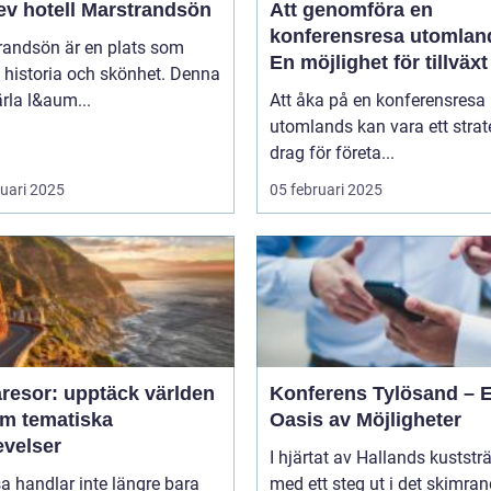
ev hotell Marstrandsön
Att genomföra en
konferensresa utomlan
randsön är en plats som
En möjlighet för tillväx
 historia och skönhet. Denna
samarbete
pärla l&aum...
Att åka på en konferensresa
utomlands kan vara ett strat
drag för företa...
ruari 2025
05 februari 2025
resor: upptäck världen
Konferens Tylösand – 
m tematiska
Oasis av Möjligheter
evelser
I hjärtat av Hallands kuststr
sa handlar inte längre bara
med ett steg ut i det skimra