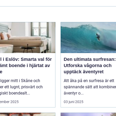
l i Eslöv: Smarta val för
Den ultimata surfresan:
mt boende i hjärtat av
Utforska vågorna och
e
upptäck äventyret
ligger mitt i Skåne och
Att åka på en surfresa är ett
er ett lugnt, prisvärt och
spännande sätt att kombine
giskt boendealt...
äventyr o...
ember 2025
03 juni 2025