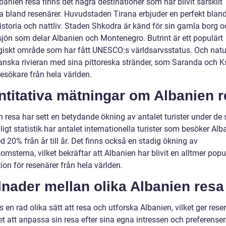
anien resa finns det några destinationer som har blivit särskilt
a bland resenärer. Huvudstaden Tirana erbjuder en perfekt blan
historia och nattliv. Staden Shkodra är känd för sin gamla borg 
sjön som delar Albanien och Montenegro. Butrint är ett populärt
giskt område som har fått UNESCO:s världsarvsstatus. Och natur
anska rivieran med sina pittoreska stränder, som Saranda och K
esökare från hela världen.
ntitativa mätningar om Albanien 
n resa har sett en betydande ökning av antalet turister under de
ligt statistik har antalet internationella turister som besöker Alb
 20% från år till år. Det finns också en stadig ökning av
komsterna, vilket bekräftar att Albanien har blivit en alltmer popu
ion för resenärer från hela världen.
lnader mellan olika Albanien resa
s en rad olika sätt att resa och utforska Albanien, vilket ger rese
t att anpassa sin resa efter sina egna intressen och preferenser