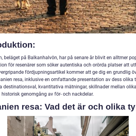
oduktion:
, beläget på Balkanhalvön, har på senare år blivit en alltmer po
ion för resenärer som söker autentiska och orörda platser att ut
vergripande fördjupningsartikel kommer att ge dig en grundlig öv
anien resa, inklusive en omfattande presentation av dess olika t
 destinationsval, kvantitativa mätningar, skillnader mellan olika
 historisk genomgång av för- och nackdelar.
nien resa: Vad det är och olika t