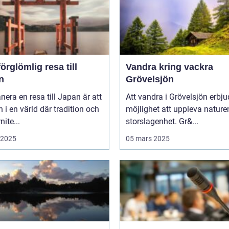
örglömlig resa till
Vandra kring vackra
n
Grövelsjön
anera en resa till Japan är att
Att vandra i Grövelsjön erbju
in i en värld där tradition och
möjlighet att uppleva nature
ite...
storslagenhet. Gr&...
i 2025
05 mars 2025