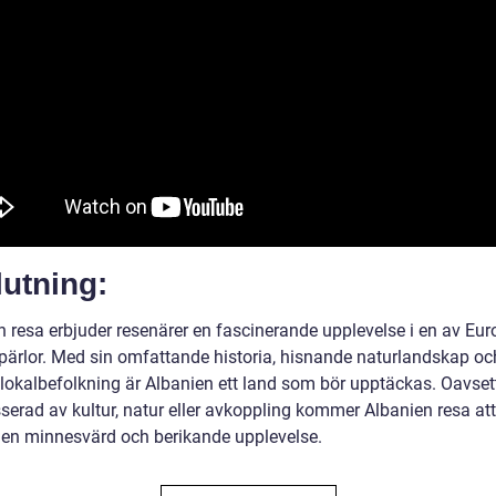
utning:
n resa erbjuder resenärer en fascinerande upplevelse i en av Eu
ärlor. Med sin omfattande historia, hisnande naturlandskap oc
 lokalbefolkning är Albanien ett land som bör upptäckas. Oavse
sserad av kultur, natur eller avkoppling kommer Albanien resa att
 en minnesvärd och berikande upplevelse.