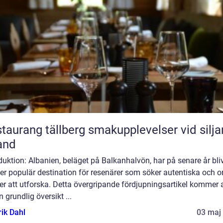
ang tällberg smakupplevelser vid siljans
and
duktion: Albanien, beläget på Balkanhalvön, har på senare år bliv
er populär destination för resenärer som söker autentiska och o
er att utforska. Detta övergripande fördjupningsartikel kommer a
n grundlig översikt ...
rik Dahl
03 maj