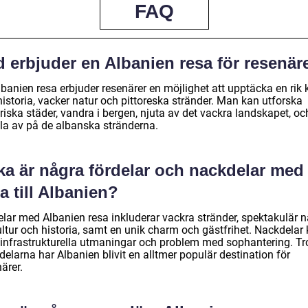
FAQ
 erbjuder en Albanien resa för resenär
banien resa erbjuder resenärer en möjlighet att upptäcka en rik 
istoria, vacker natur och pittoreska stränder. Man kan utforska
riska städer, vandra i bergen, njuta av det vackra landskapet, oc
la av på de albanska stränderna.
ka är några fördelar och nackdelar med 
a till Albanien?
lar med Albanien resa inkluderar vackra stränder, spektakulär na
ultur och historia, samt en unik charm och gästfrihet. Nackdelar
 infrastrukturella utmaningar och problem med sophantering. Tr
elarna har Albanien blivit en alltmer populär destination för
ärer.