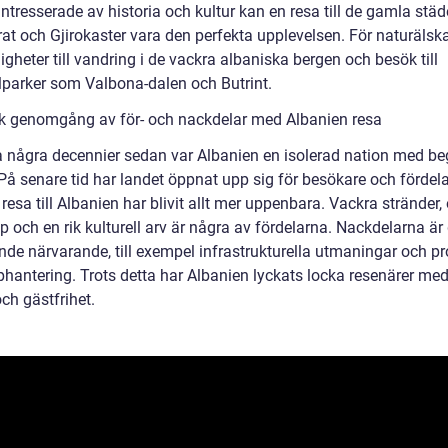
ntresserade av historia och kultur kan en resa till de gamla stä
at och Gjirokaster vara den perfekta upplevelsen. För naturälska
igheter till vandring i de vackra albaniska bergen och besök till
lparker som Valbona-dalen och Butrint.
sk genomgång av för- och nackdelar med Albanien resa
a några decennier sedan var Albanien en isolerad nation med b
 På senare tid har landet öppnat upp sig för besökare och fördel
resa till Albanien har blivit allt mer uppenbara. Vackra stränder,
 och en rik kulturell arv är några av fördelarna. Nackdelarna är
ande närvarande, till exempel infrastrukturella utmaningar och p
hantering. Trots detta har Albanien lyckats locka resenärer med
ch gästfrihet.