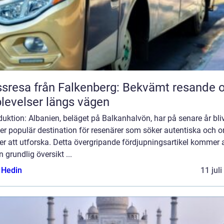
sresa från Falkenberg: Bekvämt resande 
levelser längs vägen
duktion: Albanien, beläget på Balkanhalvön, har på senare år bliv
er populär destination för resenärer som söker autentiska och o
er att utforska. Detta övergripande fördjupningsartikel kommer a
n grundlig översikt ...
s Hedin
11 jul