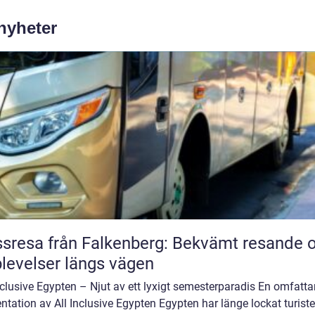
 nyheter
sresa från Falkenberg: Bekvämt resande 
levelser längs vägen
nclusive Egypten – Njut av ett lyxigt semesterparadis En omfatt
ntation av All Inclusive Egypten Egypten har länge lockat turiste