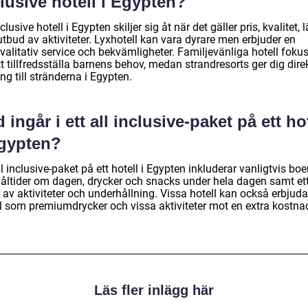
lusive hotell i Egypten?
nclusive hotell i Egypten skiljer sig åt när det gäller pris, kvalitet, 
tbud av aktiviteter. Lyxhotell kan vara dyrare men erbjuder en
alitativ service och bekvämligheter. Familjevänliga hotell fokus
t tillfredsställa barnens behov, medan strandresorts ger dig dire
ång till stränderna i Egypten.
 ingår i ett all inclusive-paket på ett ho
Egypten?
ll inclusive-paket på ett hotell i Egypten inkluderar vanligtvis bo
måltider om dagen, drycker och snacks under hela dagen samt et
 av aktiviteter och underhållning. Vissa hotell kan också erbjuda
val som premiumdrycker och vissa aktiviteter mot en extra kostna
Läs fler inlägg här