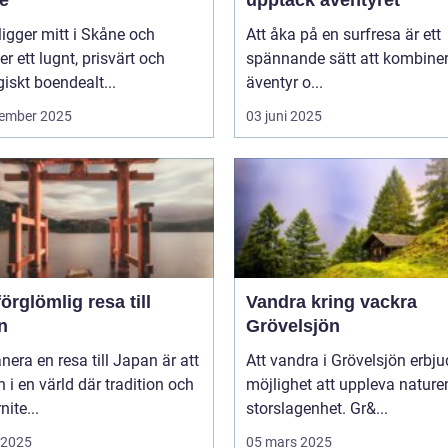
ligger mitt i Skåne och
Att åka på en surfresa är ett
er ett lugnt, prisvärt och
spännande sätt att kombine
giskt boendealt...
äventyr o...
ember 2025
03 juni 2025
örglömlig resa till
Vandra kring vackra
n
Grövelsjön
anera en resa till Japan är att
Att vandra i Grövelsjön erbju
in i en värld där tradition och
möjlighet att uppleva nature
ite...
storslagenhet. Gr&...
i 2025
05 mars 2025