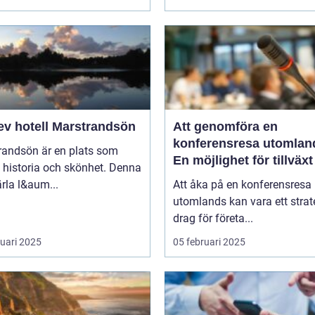
ev hotell Marstrandsön
Att genomföra en
konferensresa utomlan
randsön är en plats som
En möjlighet för tillväx
 historia och skönhet. Denna
samarbete
pärla l&aum...
Att åka på en konferensresa
utomlands kan vara ett strat
drag för företa...
ruari 2025
05 februari 2025