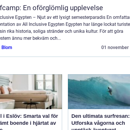
fcamp: En oförglömlig upplevelse
nclusive Egypten – Njut av ett lyxigt semesterparadis En omfatt
ntation av All Inclusive Egypten Egypten har länge lockat turiste
in rika historia, soliga stränder och unika kultur. För att göra
stern ännu mer bekväm och...
a Blom
01 november
l i Eslöv: Smarta val för
Den ultimata surfresan:
mt boende i hjärtat av
Utforska vågorna och
e
upptäck äventyret