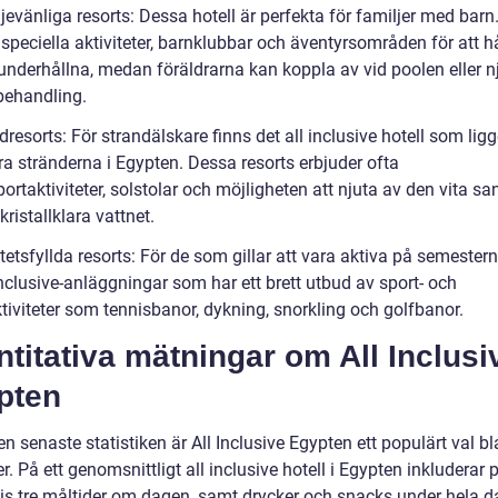
jevänliga resorts: Dessa hotell är perfekta för familjer med barn
speciella aktiviteter, barnklubbar och äventyrsområden för att h
underhållna, medan föräldrarna kan koppla av vid poolen eller n
behandling.
dresorts: För strandälskare finns det all inclusive hotell som ligg
ra stränderna i Egypten. Dessa resorts erbjuder ofta
ortaktiviteter, solstolar och möjligheten att njuta av den vita s
kristallklara vattnet.
itetsfyllda resorts: För de som gillar att vara aktiva på semestern
inclusive-anläggningar som har ett brett utbud av sport- och
ktiviteter som tennisbanor, dykning, snorkling och golfbanor.
titativa mätningar om All Inclusi
pten
en senaste statistiken är All Inclusive Egypten ett populärt val b
r. På ett genomsnittligt all inclusive hotell i Egypten inkluderar
vis tre måltider om dagen, samt drycker och snacks under hela d