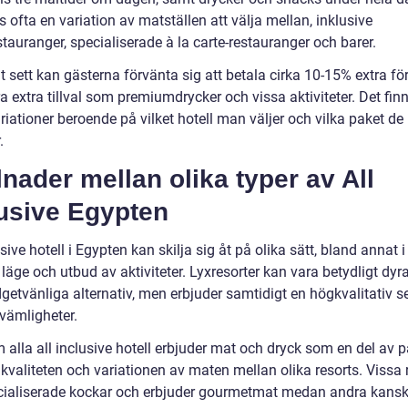
s ofta en variation av matställen att välja mellan, inklusive
tauranger, specialiserade à la carte-restauranger och barer.
t sett kan gästerna förvänta sig att betala cirka 10-15% extra för
a extra tillval som premiumdrycker och vissa aktiviteter. Det fin
riationer beroende på vilket hotell man väljer och vilka paket de
.
lnader mellan olika typer av All
lusive Egypten
usive hotell i Egypten kan skilja sig åt på olika sätt, bland annat i 
, läge och utbud av aktiviteter. Lyxresorter kan vara betydligt dyr
getvänliga alternativ, men erbjuder samtidigt en högkvalitativ s
vämligheter.
alla all inclusive hotell erbjuder mat och dryck som en del av p
 kvaliteten och variationen av maten mellan olika resorts. Vissa 
cialiserade kockar och erbjuder gourmetmat medan andra kansk