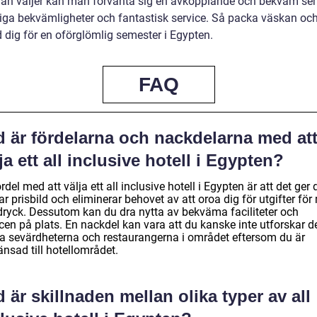
an väljer kan man förvänta sig en avkopplande och bekväm se
iga bekvämligheter och fantastisk service. Så packa väskan oc
 dig för en oförglömlig semester i Egypten.
FAQ
d är fördelarna och nackdelarna med at
ja ett all inclusive hotell i Egypten?
rdel med att välja ett all inclusive hotell i Egypten är att det ger 
ar prisbild och eliminerar behovet av att oroa dig för utgifter för
dryck. Dessutom kan du dra nytta av bekväma faciliteter och
cen på plats. En nackdel kan vara att du kanske inte utforskar d
la sevärdheterna och restaurangerna i området eftersom du är
nsad till hotellområdet.
 är skillnaden mellan olika typer av all