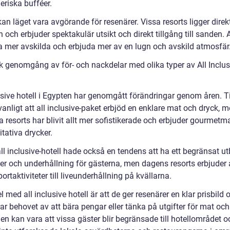
eriska bufféer.
an läget vara avgörande för resenärer. Vissa resorts ligger direk
 och erbjuder spektakulär utsikt och direkt tillgång till sanden.
a mer avskilda och erbjuda mer av en lugn och avskild atmosfär
sk genomgång av för- och nackdelar med olika typer av All Inclus
n
lusive hotell i Egypten har genomgått förändringar genom åren. T
vanligt att all inclusive-paket erbjöd en enklare mat och dryck, 
 resorts har blivit allt mer sofistikerade och erbjuder gourmetm
tativa drycker.
ll inclusive-hotell hade också en tendens att ha ett begränsat u
ter och underhållning för gästerna, men dagens resorts erbjuder a
ortaktiviteter till liveunderhållning på kvällarna.
l med all inclusive hotell är att de ger resenärer en klar prisbild 
ar behovet av att bära pengar eller tänka på utgifter för mat och
n kan vara att vissa gäster blir begränsade till hotellområdet o