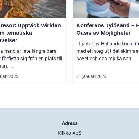
resor: upptäck världen
Konferens Tylösand – 
m tematiska
Oasis av Möjligheter
evelser
I hjärtat av Hallands kuststr
sa handlar inte längre bara
med ett steg ut i det skimra
förflytta sig från en plats till
havet och den mjuka san...
an. ...
ruari 2025
01 januari 2025
Adress