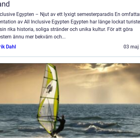
and
nclusive Egypten – Njut av ett lyxigt semesterparadis En omfatt
ntation av All Inclusive Egypten Egypten har länge lockat turiste
in rika historia, soliga stränder och unika kultur. För att göra
stern ännu mer bekväm och...
rik Dahl
03 maj