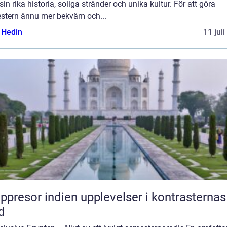
in rika historia, soliga stränder och unika kultur. För att göra
stern ännu mer bekväm och...
s Hedin
11 jul
or indien upplevelser i kontrasternas
d