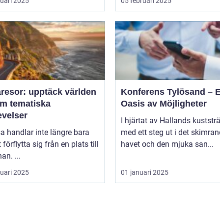
ruari 2025
05 februari 2025
resor: upptäck världen
Konferens Tylösand – 
m tematiska
Oasis av Möjligheter
evelser
I hjärtat av Hallands kuststr
sa handlar inte längre bara
med ett steg ut i det skimra
förflytta sig från en plats till
havet och den mjuka san...
an. ...
ruari 2025
01 januari 2025