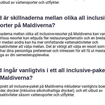
 utbud av vattensporter och utflykter.
 är skillnaderna mellan olika all inclus
sorter på Maldiverna?
naderna mellan olika all inclusive-resorter på Maldiverna kan va
 Vissa resorter kan erbjuda fler restaurangalternativ och en bred
 medan andra kan ha mer omfattande vattenaktiviteter och
dsaktiviteter att välja mellan. Det är viktigt att välja en resort som
har dina personliga preferenser och intressen för att få ut mest
iga av din semesterupplevelse.
 ingår vanligtvis i ett all inclusive-pake
 Maldiverna?
ypiskt all inclusive-paket på Maldiverna inkluderar vanligtvis boe
der, drycker (inklusive alkoholhaltiga drycker), och ett utbud av
dsaktiviteter såsom vattensporter och utflykter.