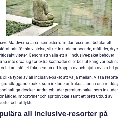
usive Maldiverna är en semesterform där resenärer betalar ett
tämt pris för sin vistelse, vilket inkluderar boende, måltider, dry
ritidsaktiviteter. Genom att välja ett all inclusive-paket behöver
rna inte oroa sig för extra kostnader eller beslut kring var och n
 och kan istället fokusera på att koppla av och njuta av sin tid p
s olika typer av all inclusive-paket att välja mellan. Vissa resorte
r grundläggande paket som inkluderar frukost, lunch och midda
koholhaltiga drycker. Andra erbjuder premium-paket som inkluder
åltider, importviner och spritdrycker samt ett brett utbud av
orter och utflykter.
pulära all inclusive-resorter på