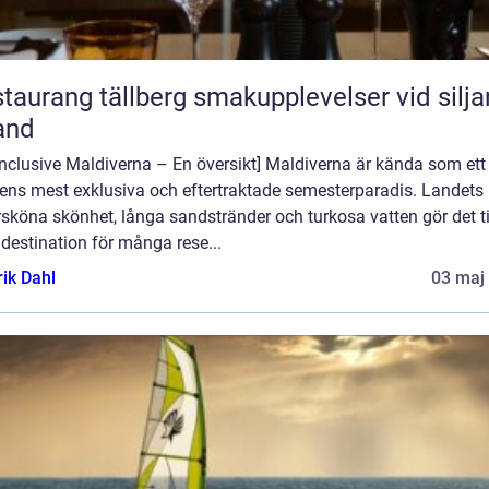
ang tällberg smakupplevelser vid siljans
and
 inclusive Maldiverna – En översikt] Maldiverna är kända som ett
dens mest exklusiva och eftertraktade semesterparadis. Landets
sköna skönhet, långa sandstränder och turkosa vatten gör det ti
destination för många rese...
rik Dahl
03 maj