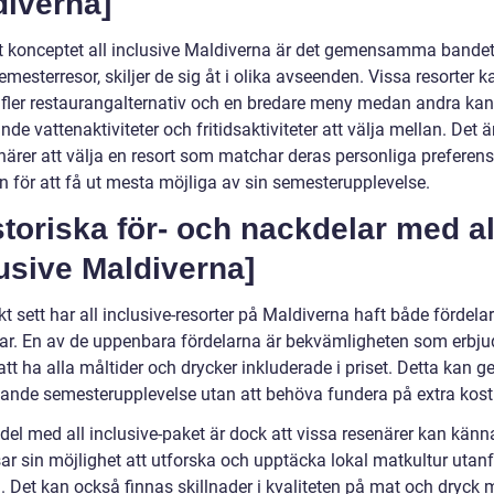
diverna]
tt konceptet all inclusive Maldiverna är det gemensamma bandet
mesterresor, skiljer de sig åt i olika avseenden. Vissa resorter k
 fler restaurangalternativ och en bredare meny medan andra ka
de vattenaktiviteter och fritidsaktiviteter att välja mellan. Det är
enärer att välja en resort som matchar deras personliga preferen
n för att få ut mesta möjliga av sin semesterupplevelse.
storiska för- och nackdelar med al
usive Maldiverna]
kt sett har all inclusive-resorter på Maldiverna haft både fördela
ar. En av de uppenbara fördelarna är bekvämligheten som erbju
t ha alla måltider och drycker inkluderade i priset. Detta kan g
ande semesterupplevelse utan att behöva fundera på extra kost
el med all inclusive-paket är dock att vissa resenärer kan känna
ar sin möjlighet att utforska och upptäcka lokal matkultur utanf
. Det kan också finnas skillnader i kvaliteten på mat och dryck 