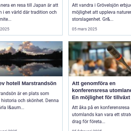
anera en resa till Japan är att
Att vandra i Grövelsjön erbju
in i en värld där tradition och
möjlighet att uppleva nature
ite...
storslagenhet. Gr&...
i 2025
05 mars 2025
ev hotell Marstrandsön
Att genomföra en
konferensresa utomlan
randsön är en plats som
En möjlighet för tillväx
 historia och skönhet. Denna
samarbete
pärla l&aum...
Att åka på en konferensresa
utomlands kan vara ett strat
drag för företa...