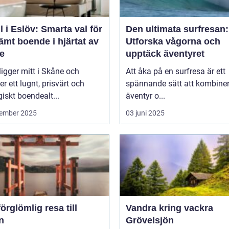
l i Eslöv: Smarta val för
Den ultimata surfresan:
mt boende i hjärtat av
Utforska vågorna och
e
upptäck äventyret
ligger mitt i Skåne och
Att åka på en surfresa är ett
er ett lugnt, prisvärt och
spännande sätt att kombine
giskt boendealt...
äventyr o...
ember 2025
03 juni 2025
örglömlig resa till
Vandra kring vackra
n
Grövelsjön