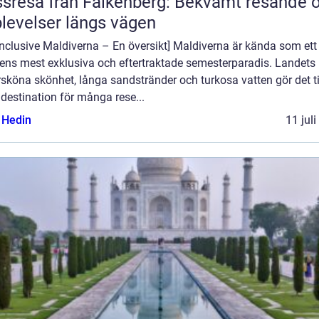
sresa från Falkenberg: Bekvämt resande 
levelser längs vägen
 inclusive Maldiverna – En översikt] Maldiverna är kända som ett
dens mest exklusiva och eftertraktade semesterparadis. Landets
sköna skönhet, långa sandstränder och turkosa vatten gör det ti
destination för många rese...
s Hedin
11 jul