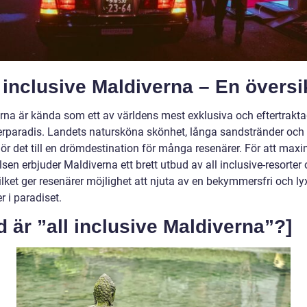
l inclusive Maldiverna – En översi
rna är kända som ett av världens mest exklusiva och eftertrakt
rparadis. Landets natursköna skönhet, långa sandstränder och
gör det till en drömdestination för många resenärer. För att max
sen erbjuder Maldiverna ett brett utbud av all inclusive-resorter
ilket ger resenärer möjlighet att njuta av en bekymmersfri och ly
 i paradiset.
d är ”all inclusive Maldiverna”?]