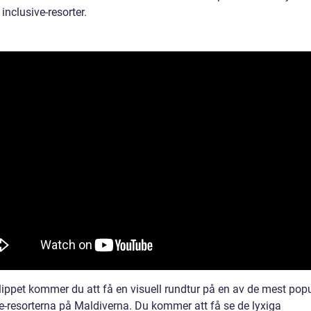
l inclusive-resorter.
lippet kommer du att få en visuell rundtur på en av de mest popu
ve-resorterna på Maldiverna. Du kommer att få se de lyxiga