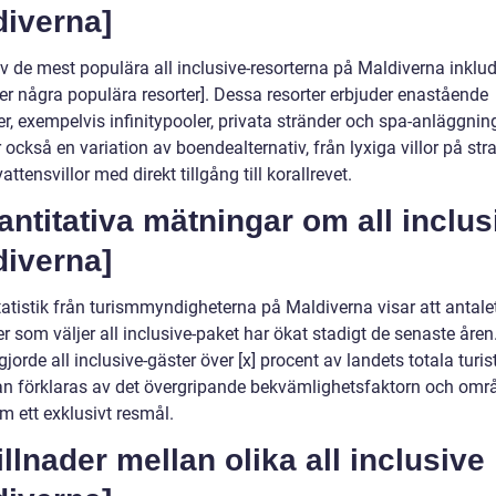
diverna]
v de mest populära all inclusive-resorterna på Maldiverna inklud
ver några populära resorter]. Dessa resorter erbjuder enastående
ter, exempelvis infinitypooler, privata stränder och spa-anläggnin
 också en variation av boendealternativ, från lyxiga villor på st
rvattensvillor med direkt tillgång till korallrevet.
antitativa mätningar om all inclus
diverna]
tatistik från turismmyndigheterna på Maldiverna visar att antale
r som väljer all inclusive-paket har ökat stadigt de senaste åren
jorde all inclusive-gäster över [x] procent av landets totala turist
an förklaras av det övergripande bekvämlighetsfaktorn och omr
m ett exklusivt resmål.
illnader mellan olika all inclusive