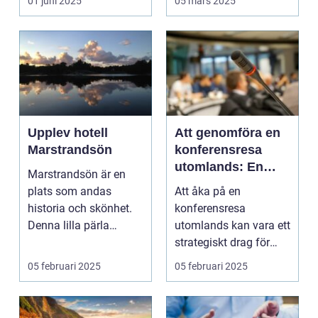
01 juni 2025
05 mars 2025
Upplev hotell
Att genomföra en
Marstrandsön
konferensresa
utomlands: En
Marstrandsön är en
möjlighet för
plats som andas
Att åka på en
tillväxt och
historia och skönhet.
konferensresa
samarbete
Denna lilla pärla
utomlands kan vara ett
l&aum...
strategiskt drag för
företa...
05 februari 2025
05 februari 2025