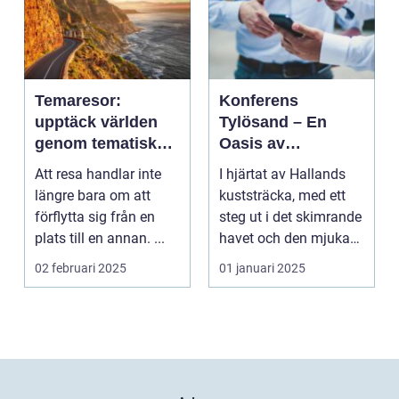
Temaresor:
Konferens
upptäck världen
Tylösand – En
genom tematiska
Oasis av
upplevelser
Möjligheter
Att resa handlar inte
I hjärtat av Hallands
längre bara om att
kuststräcka, med ett
förflytta sig från en
steg ut i det skimrande
plats till en annan. ...
havet och den mjuka
san...
02 februari 2025
01 januari 2025