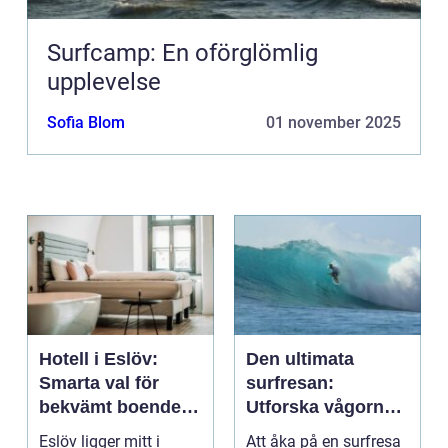
Surfcamp: En oförglömlig
upplevelse
Sofia Blom
01 november 2025
Hotell i Eslöv:
Den ultimata
Smarta val för
surfresan:
bekvämt boende i
Utforska vågorna
hjärtat av Skåne
och upptäck
Eslöv ligger mitt i
Att åka på en surfresa