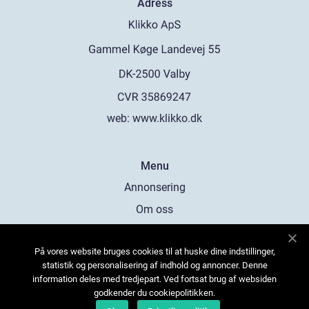
Adress
web:
www.klikko.dk
Menu
Annonsering
Om oss
Cookies
På vores website bruges cookies til at huske dine indstillinger,
Kontakta oss
statistik og personalisering af indhold og annoncer. Denne
Sitemap
information deles med tredjepart. Ved fortsat brug af websiden
godkender du cookiepolitikken.