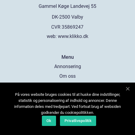
web:
www.klikko.dk
Menu
Annonsering
Om oss
Cookies
På vores website bruges cookies til at huske dine indstillinger,
Kontakta oss
statistik og personalisering af indhold og annoncer. Denne
Sitemap
information deles med tredjepart. Ved fortsat brug af websiden
godkender du cookiepolitikken.
Ok
Privatlivspolitik