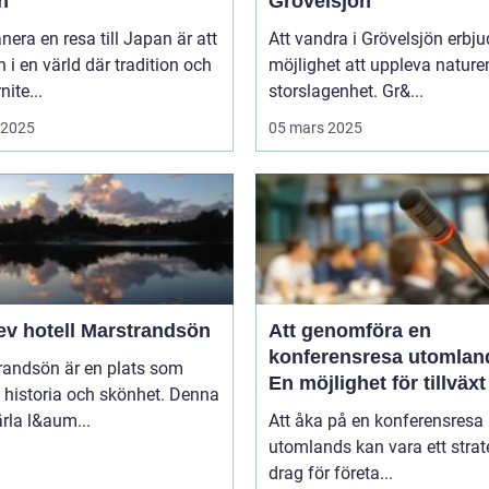
n
Grövelsjön
anera en resa till Japan är att
Att vandra i Grövelsjön erbju
in i en värld där tradition och
möjlighet att uppleva nature
ite...
storslagenhet. Gr&...
i 2025
05 mars 2025
ev hotell Marstrandsön
Att genomföra en
konferensresa utomlan
randsön är en plats som
En möjlighet för tillväx
 historia och skönhet. Denna
samarbete
pärla l&aum...
Att åka på en konferensresa
utomlands kan vara ett strat
drag för företa...