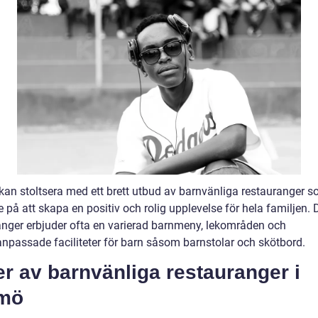
an stoltsera med ett brett utbud av barnvänliga restauranger s
e på att skapa en positiv och rolig upplevelse för hela familjen.
anger erbjuder ofta en varierad barnmeny, lekområden och
anpassade faciliteter för barn såsom barnstolar och skötbord.
r av barnvänliga restauranger i
mö