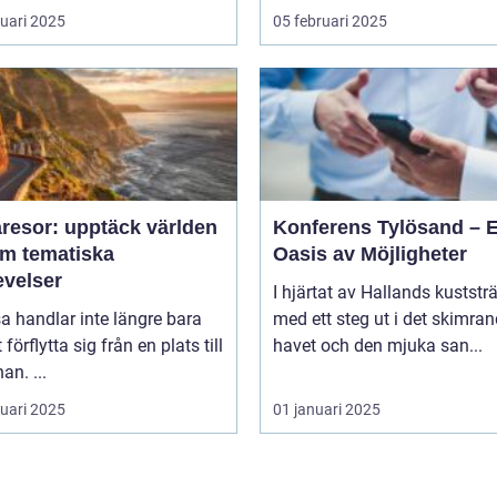
ruari 2025
05 februari 2025
resor: upptäck världen
Konferens Tylösand – 
m tematiska
Oasis av Möjligheter
evelser
I hjärtat av Hallands kuststr
sa handlar inte längre bara
med ett steg ut i det skimra
förflytta sig från en plats till
havet och den mjuka san...
an. ...
ruari 2025
01 januari 2025