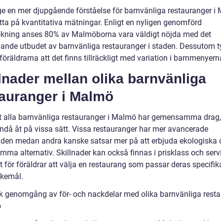
 ge en mer djupgående förståelse för barnvänliga restauranger i
itta på kvantitativa mätningar. Enligt en nyligen genomförd
kning anses 80% av Malmöborna vara väldigt nöjda med det
pande utbudet av barnvänliga restauranger i staden. Dessutom t
öräldrarna att det finns tillräckligt med variation i barnmenyern
lnader mellan olika barnvänliga
tauranger i Malmö
tt alla barnvänliga restauranger i Malmö har gemensamma drag, 
ändå åt på vissa sätt. Vissa restauranger har mer avancerade
den medan andra kanske satsar mer på att erbjuda ekologiska 
mma alternativ. Skillnader kan också finnas i prisklass och serv
gt för föräldrar att välja en restaurang som passar deras specifi
kemål.
sk genomgång av för- och nackdelar med olika barnvänliga rest
ö