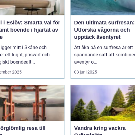
l i Eslöv: Smarta val för
Den ultimata surfresan:
mt boende i hjärtat av
Utforska vågorna och
e
upptäck äventyret
ligger mitt i Skåne och
Att åka på en surfresa är ett
er ett lugnt, prisvärt och
spännande sätt att kombine
giskt boendealt...
äventyr o...
ember 2025
03 juni 2025
örglömlig resa till
Vandra kring vackra