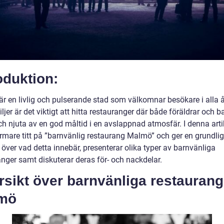
oduktion:
r en livlig och pulserande stad som välkomnar besökare i alla å
ljer är det viktigt att hitta restauranger där både föräldrar och b
ch njuta av en god måltid i en avslappnad atmosfär. I denna artik
ärmare titt på ”barnvänlig restaurang Malmö” och ger en grundlig
 över vad detta innebär, presenterar olika typer av barnvänliga
anger samt diskuterar deras för- och nackdelar.
sikt över barnvänliga restaurang
mö