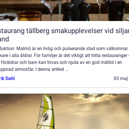
ang tällberg smakupplevelser vid siljans
and
oduktion: Malmö är en livlig och pulserande stad som välkomnar
are i alla åldrar. För familjer är det viktigt att hitta restauranger
föräldrar och barn kan trivas och njuta av en god måltid i en
ppnad atmosfär. I denna artikel ...
rik Dahl
03 maj