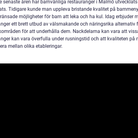
e senaste åren har barnvänliga restauranger i Malmö utvecklats
rats. Tidigare kunde man uppleva bristande kvalitet på barnmen
ränsade möjligheter för barn att leka och ha kul. Idag erbjuder
anger ett brett utbud av välsmakande och näringsrika alternativ 
kområden för att underhålla dem. Nackdelarna kan vara att viss
anger kan vara överfulla under rusningstid och att kvaliteten på
era mellan olika etableringar.