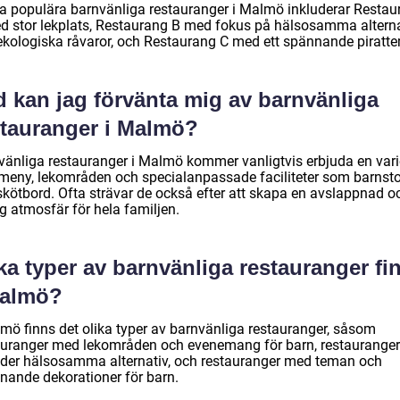
a populära barnvänliga restauranger i Malmö inkluderar Restau
d stor lekplats, Restaurang B med fokus på hälsosamma alterna
ekologiska råvaror, och Restaurang C med ett spännande piratt
d kan jag förvänta mig av barnvänliga
stauranger i Malmö?
vänliga restauranger i Malmö kommer vanligtvis erbjuda en var
meny, lekområden och specialanpassade faciliteter som barnsto
skötbord. Ofta strävar de också efter att skapa en avslappnad o
ig atmosfär för hela familjen.
ka typer av barnvänliga restauranger fi
Malmö?
lmö finns det olika typer av barnvänliga restauranger, såsom
auranger med lekområden och evenemang för barn, restaurange
uder hälsosamma alternativ, och restauranger med teman och
nande dekorationer för barn.