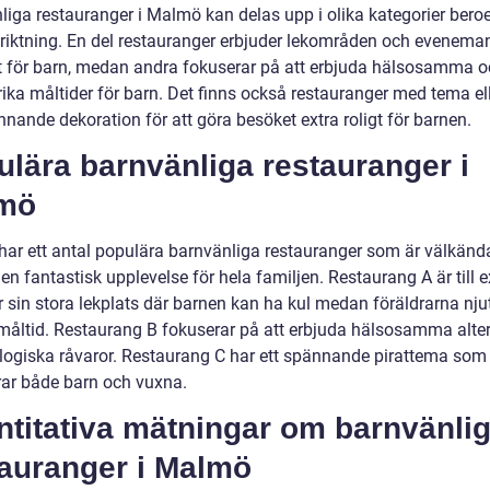
liga restauranger i Malmö kan delas upp i olika kategorier bero
nriktning. En del restauranger erbjuder lekområden och evenema
lt för barn, medan andra fokuserar på att erbjuda hälsosamma 
rika måltider för barn. Det finns också restauranger med tema e
nande dekoration för att göra besöket extra roligt för barnen.
lära barnvänliga restauranger i
mö
ar ett antal populära barnvänliga restauranger som är välkända
en fantastisk upplevelse för hela familjen. Restaurang A är till
r sin stora lekplats där barnen kan ha kul medan föräldrarna nju
måltid. Restaurang B fokuserar på att erbjuda hälsosamma alter
logiska råvaror. Restaurang C har ett spännande pirattema som
rar både barn och vuxna.
ntitativa mätningar om barnvänli
tauranger i Malmö