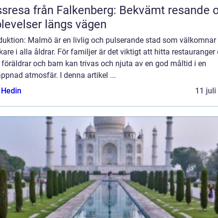
sresa från Falkenberg: Bekvämt resande 
levelser längs vägen
oduktion: Malmö är en livlig och pulserande stad som välkomnar
are i alla åldrar. För familjer är det viktigt att hitta restauranger
föräldrar och barn kan trivas och njuta av en god måltid i en
ppnad atmosfär. I denna artikel ...
s Hedin
11 jul