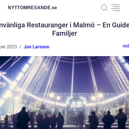
NYTTOMRESANDE.
se
nvänliga Restauranger i Malmö – En Guide
Familjer
red
ber 2023
Jon Larsson