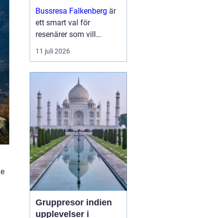
och upplevelser
Bussresa Falkenberg
är
längs vägen
ett smart val för
resenärer som vill
kombinera enkel logistik,
11 juli 2026
prisvärda lösningar och
ett socialt sätt att ta sig
fram. M...
ge
Gruppresor indien
upplevelser i