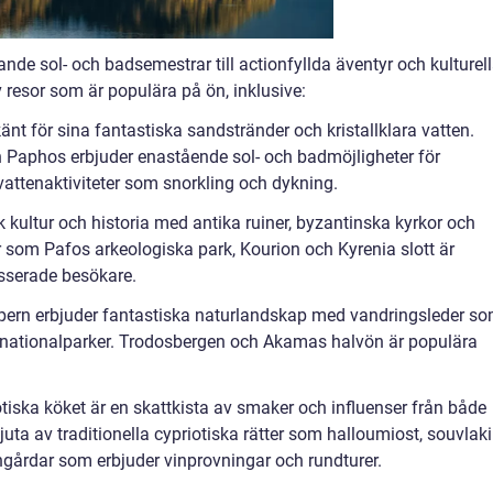
nde sol- och badsemestrar till actionfyllda äventyr och kulturel
v resor som är populära på ön, inklusive:
änt för sina fantastiska sandstränder och kristallklara vatten.
 Paphos erbjuder enastående sol- och badmöjligheter för
attenaktiviteter som snorkling och dykning.
k kultur och historia med antika ruiner, byzantinska kyrkor och
ser som Pafos arkeologiska park, Kourion och Kyrenia slott är
esserade besökare.
ypern erbjuder fantastiska naturlandskap med vandringsleder s
h nationalparker. Trodosbergen och Akamas halvön är populära
otiska köket är en skattkista av smaker och influenser från både
uta av traditionella cypriotiska rätter som halloumiost, souvlaki
gårdar som erbjuder vinprovningar och rundturer.