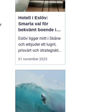
Hotell i Eslöv:
Smarta val för
r
bekvämt boende i
hjärtat av Skåne
Eslöv ligger mitt i Skåne
och erbjuder ett lugnt,
prisvärt och strategiskt
boendealternativ för
01 november 2025
både affärsresande och
fritidsresenärer. Här
möts korta restider till
Lund och Malmö, enkel
parkering ...