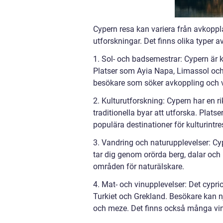
Cypern resa kan variera från avkoppla
utforskningar. Det finns olika typer a
1. Sol- och badsemestrar: Cypern är k
Platser som Ayia Napa, Limassol och
besökare som söker avkoppling och v
2. Kulturutforskning: Cypern har en ri
traditionella byar att utforska. Plat
populära destinationer för kulturintr
3. Vandring och naturupplevelser: C
tar dig genom orörda berg, dalar oc
områden för naturälskare.
4. Mat- och vinupplevelser: Det cypri
Turkiet och Grekland. Besökare kan nj
och meze. Det finns också många vin