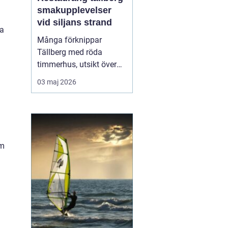
smakupplevelser
vid siljans strand
la
Många förknippar
Tällberg med röda
timmerhus, utsikt över
Siljan och klassiska
03 maj 2026
dalatraditioner. Men byn
har också blivit en tydlig
matdestination. Här
möts resenärer som vill
äta genuint, närodlat och
om
vällagat utan att tumma
på vare sig kvalitet ell...