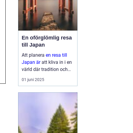
En oförglömlig resa
till Japan
Att planera
en resa till
Japan är
att kliva in i en
värld där tradition och
modernitet möts. Detta
01 juni 2025
fascinerande land
erbjuder något för alla,
oavsett om ...