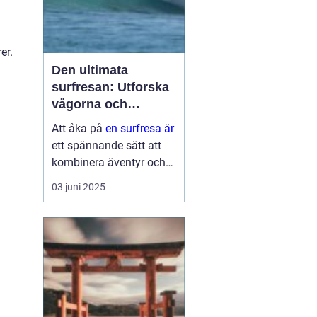
er.
Den ultimata
surfresan: Utforska
vågorna och
upptäck äventyret
Att åka på
en surfresa är
ett spännande sätt att
kombinera äventyr och
avkoppling. Det ger
03 juni 2025
möjlighet att uppleva
naturens krafter
samtidigt som man
utvecklar en ny f&au...