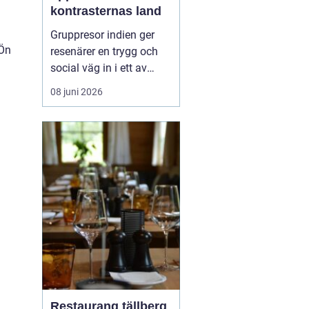
kontrasternas land
Gruppresor indien ger
 Ön
resenärer en trygg och
social väg in i ett av
världens mest färgstarka
08 juni 2026
länder. Landet bjuder på
starka kontraster mellan
heliga platser och
myllrande städer, mellan
snöklädda bergstoppar
och tropiska stränder.
Med en erfaren res...
Restaurang tällberg