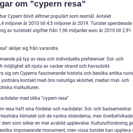
ngar om ”cypern resa”
 har Cypern blivit alltmer populärt som resmål. Antalet
4 miljoner år 2010 till 4,5 miljoner år 2019. Turister spenderade
av turistiskt utgifter från 1,96 miljarder euro år 2010 till 2,91
sa” skiljer sig från varandra
eroende på typ av resa och individuella preferenser. Sol- och
 möjlighet att njuta av vacker strand och havsutsikt.
ära sig om Cyperns fascinerande historia och besöka antika ruine
n jordnära kontakt med öns naturliga skönhet, medan mat- och
iotiska matkulturen.
ackdelar med olika ”cypern resa”
pern resa haft sina fördelar och nackdelar. Sol- och badsemestrar
antastiska klimatet och de vackra stränderna, men överbefolkade
ör dem som söker en mer avskild upplevelse. Kulturutforskning g
 besöka imponerande monument, men vissa turister kan uppleva 