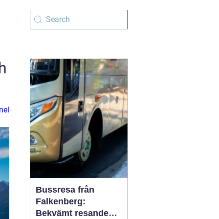
h
nel
Bussresa från
Falkenberg:
Bekvämt resande