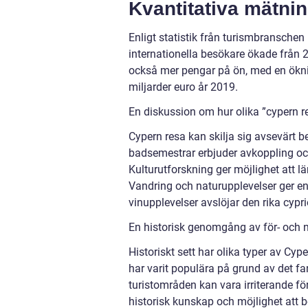
Kvantitativa mätni
Enligt statistik från turismbranschen
internationella besökare ökade från 2,
också mer pengar på ön, med en ökning 
miljarder euro år 2019.
En diskussion om hur olika ”cypern re
Cypern resa kan skilja sig avsevärt b
badsemestrar erbjuder avkoppling och
Kulturutforskning ger möjlighet att l
Vandring och naturupplevelser ger e
vinupplevelser avslöjar den rika cypr
En historisk genomgång av för- och n
Historiskt sett har olika typer av Cy
har varit populära på grund av det f
turistområden kan vara irriterande f
historisk kunskap och möjlighet att