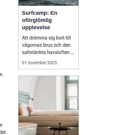
Surfcamp: En
oförglömlig
upplevelse
Att drömma sig bort till
vågornas brus och den
saltstänkta havsluften är
en längtan många
01 november 2025
känner. För den som
letar efter den ultimata
r.
avkopplingen och
äventyret, finns
surfcamp som ett
perfekt alternati...
er
det