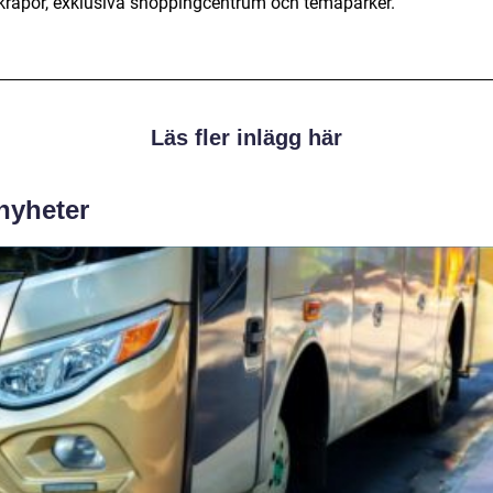
krapor, exklusiva shoppingcentrum och temaparker.
Läs fler inlägg här
 nyheter