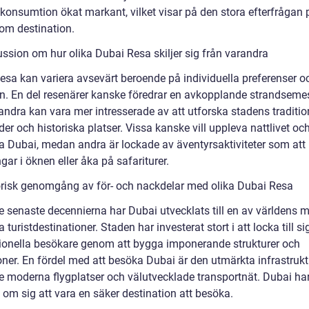
gkonsumtion ökat markant, vilket visar på den stora efterfrågan 
om destination.
ussion om hur olika Dubai Resa skiljer sig från varandra
esa kan variera avsevärt beroende på individuella preferenser o
en. En del resenärer kanske föredrar en avkopplande strandsemes
ndra kan vara mer intresserade av att utforska stadens traditio
r och historiska platser. Vissa kanske vill uppleva nattlivet oc
 Dubai, medan andra är lockade av äventyrsaktiviteter som att
ngar i öknen eller åka på safariturer.
orisk genomgång av för- och nackdelar med olika Dubai Resa
e senaste decennierna har Dubai utvecklats till en av världens 
 turistdestinationer. Staden har investerat stort i att locka till si
tionella besökare genom att bygga imponerande strukturer och
oner. En fördel med att besöka Dubai är den utmärkta infrastrukt
ve moderna flygplatser och välutvecklade transportnät. Dubai ha
e om sig att vara en säker destination att besöka.