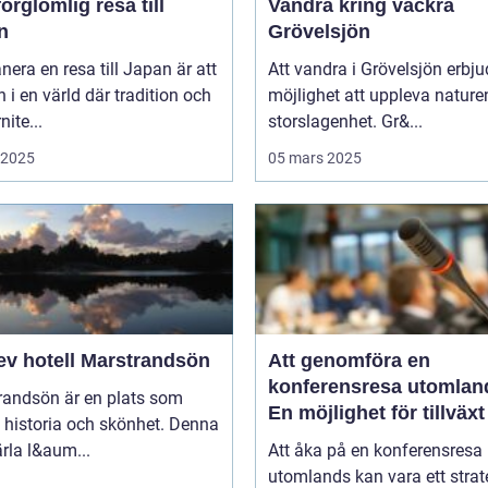
örglömlig resa till
Vandra kring vackra
n
Grövelsjön
anera en resa till Japan är att
Att vandra i Grövelsjön erbju
in i en värld där tradition och
möjlighet att uppleva nature
ite...
storslagenhet. Gr&...
i 2025
05 mars 2025
ev hotell Marstrandsön
Att genomföra en
konferensresa utomlan
randsön är en plats som
En möjlighet för tillväx
 historia och skönhet. Denna
samarbete
pärla l&aum...
Att åka på en konferensresa
utomlands kan vara ett strat