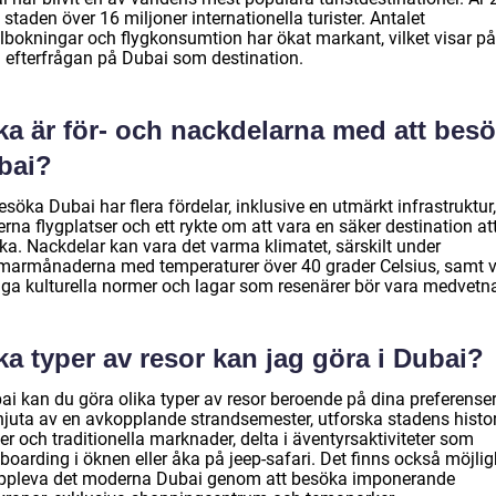
staden över 16 miljoner internationella turister. Antalet
llbokningar och flygkonsumtion har ökat markant, vilket visar p
a efterfrågan på Dubai som destination.
ka är för- och nackdelarna med att bes
bai?
esöka Dubai har flera fördelar, inklusive en utmärkt infrastruktur,
na flygplatser och ett rykte om att vara en säker destination at
ka. Nackdelar kan vara det varma klimatet, särskilt under
armånaderna med temperaturer över 40 grader Celsius, samt v
nga kulturella normer och lagar som resenärer bör vara medvetn
ka typer av resor kan jag göra i Dubai?
ai kan du göra olika typer av resor beroende på dina preferenser
njuta av en avkopplande strandsemester, utforska stadens histo
er och traditionella marknader, delta i äventyrsaktiviteter som
oarding i öknen eller åka på jeep-safari. Det finns också möjlig
uppleva det moderna Dubai genom att besöka imponerande