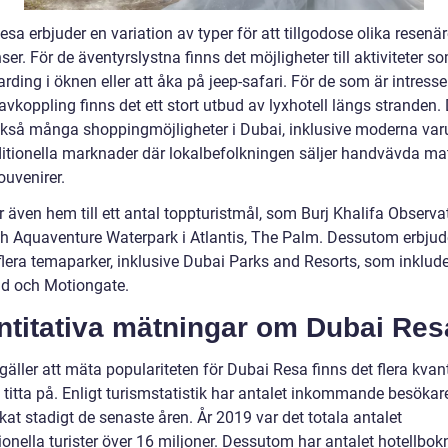
sa erbjuder en variation av typer för att tillgodose olika resenär
ser. För de äventyrslystna finns det möjligheter till aktiviteter s
ding i öknen eller att åka på jeep-safari. För de som är intress
avkoppling finns det ett stort utbud av lyxhotell längs stranden.
ckså många shoppingmöjligheter i Dubai, inklusive moderna va
ditionella marknader där lokalbefolkningen säljer handvävda ma
ouvenirer.
 även hem till ett antal toppturistmål, som Burj Khalifa Observa
h Aquaventure Waterpark i Atlantis, The Palm. Dessutom erbjud
flera temaparker, inklusive Dubai Parks and Resorts, som inklude
d och Motiongate.
ntitativa mätningar om Dubai Res
gäller att mäta populariteten för Dubai Resa finns det flera kvant
 titta på. Enligt turismstatistik har antalet inkommande besökare 
at stadigt de senaste åren. År 2019 var det totala antalet
ionella turister över 16 miljoner. Dessutom har antalet hotellbok