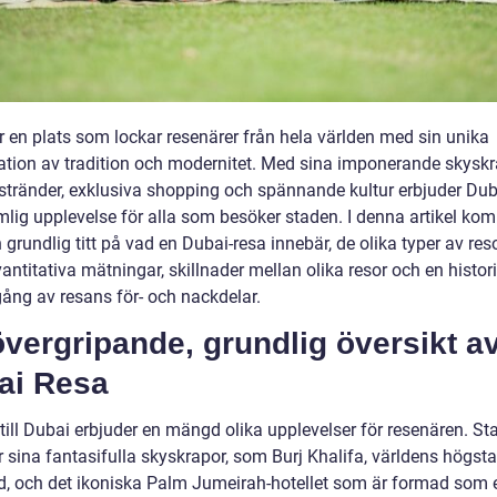
r en plats som lockar resenärer från hela världen med sin unika
tion av tradition och modernitet. Med sina imponerande skyskr
 stränder, exklusiva shopping och spännande kultur erbjuder Dub
mlig upplevelse för alla som besöker staden. I denna artikel kom
n grundlig titt på vad en Dubai-resa innebär, de olika typer av re
vantitativa mätningar, skillnader mellan olika resor och en histor
ng av resans för- och nackdelar.
vergripande, grundlig översikt a
ai Resa
till Dubai erbjuder en mängd olika upplevelser för resenären. St
 sina fantasifulla skyskrapor, som Burj Khalifa, världens högsta
, och det ikoniska Palm Jumeirah-hotellet som är formad som 