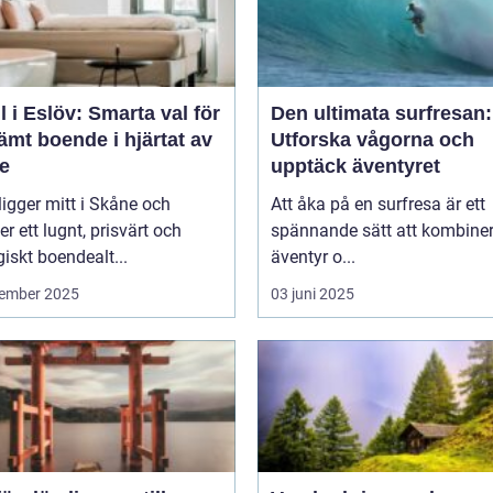
l i Eslöv: Smarta val för
Den ultimata surfresan:
mt boende i hjärtat av
Utforska vågorna och
e
upptäck äventyret
ligger mitt i Skåne och
Att åka på en surfresa är ett
er ett lugnt, prisvärt och
spännande sätt att kombine
giskt boendealt...
äventyr o...
ember 2025
03 juni 2025