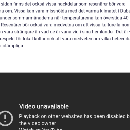
 sidan finns det också vissa nackdelar som resenärer bör vara
a om. Vissa kan vara missnöjda med det varma klimatet i Duba
t under sommarmånaderna när temperaturerna kan överstiga 40 
. Resenärer bör också vara medvetna om att vissa kulturella no
n vara strängare än vad de är vana vid i sina hemländer. Det är v
a respekt för lokal kultur och att vara medveten om vilka beteen
a olämpliga.