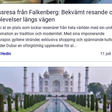
sresa från Falkenberg: Bekvämt resande 
levelser längs vägen
 är en plats som lockar resenärer från hela världen med sin uni
ination av tradition och modernitet. Med sina imponerande
rapor, gyllene stränder, exklusiva shopping och spännande kult
der Dubai en oförglömlig upplevelse för al...
s Hedin
11 jul