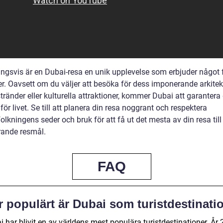
ingsvis är en Dubai-resa en unik upplevelse som erbjuder något f
r. Oavsett om du väljer att besöka för dess imponerande arkitekt
ränder eller kulturella attraktioner, kommer Dubai att garantera
ör livet. Se till att planera din resa noggrant och respektera
olkningens seder och bruk för att få ut det mesta av din resa till
rande resmål.
FAQ
r populärt är Dubai som turistdestinati
 har blivit en av världens mest populära turistdestinationer. År