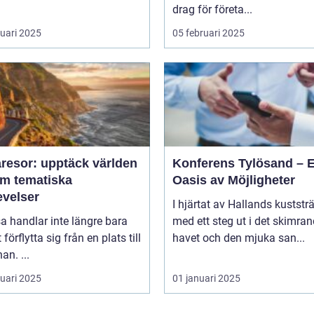
drag för företa...
ruari 2025
05 februari 2025
resor: upptäck världen
Konferens Tylösand – 
m tematiska
Oasis av Möjligheter
evelser
I hjärtat av Hallands kuststr
sa handlar inte längre bara
med ett steg ut i det skimra
förflytta sig från en plats till
havet och den mjuka san...
an. ...
ruari 2025
01 januari 2025