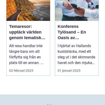
Temaresor:
Konferens
upptäck världen
Tylösand – En
genom tematiska
Oasis av
upplevelser
Möjligheter
Att resa handlar inte
I hjärtat av Hallands
längre bara om att
kuststräcka, med ett
förflytta sig från en
steg ut i det skimrande
plats till en annan. ...
havet och den mjuka
san...
02 februari 2025
01 januari 2025