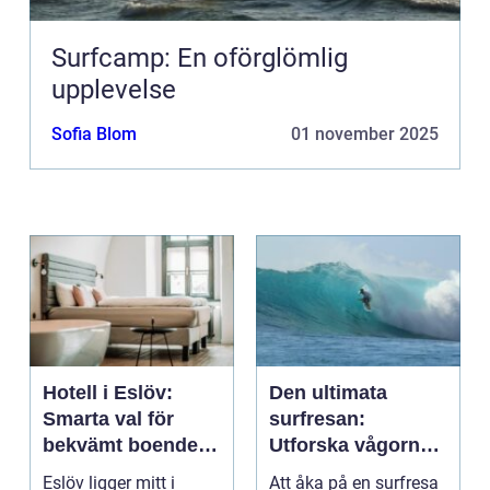
Surfcamp: En oförglömlig
upplevelse
Sofia Blom
01 november 2025
Hotell i Eslöv:
Den ultimata
Smarta val för
surfresan:
bekvämt boende i
Utforska vågorna
hjärtat av Skåne
och upptäck
Eslöv ligger mitt i
Att åka på en surfresa