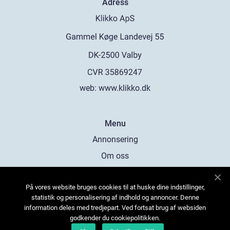
Adress
web:
www.klikko.dk
Menu
Annonsering
Om oss
Cookies
På vores website bruges cookies til at huske dine indstillinger,
Kontakta oss
statistik og personalisering af indhold og annoncer. Denne
Sitemap
information deles med tredjepart. Ved fortsat brug af websiden
godkender du cookiepolitikken.