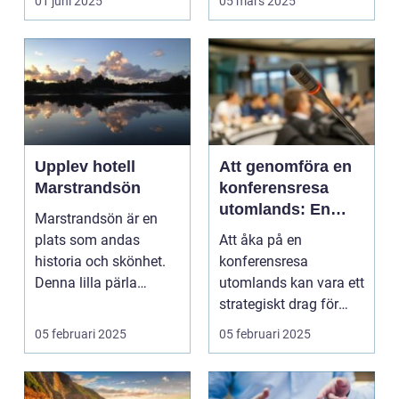
01 juni 2025
05 mars 2025
Upplev hotell
Att genomföra en
Marstrandsön
konferensresa
utomlands: En
Marstrandsön är en
möjlighet för
plats som andas
Att åka på en
tillväxt och
historia och skönhet.
konferensresa
samarbete
Denna lilla pärla
utomlands kan vara ett
l&aum...
strategiskt drag för
företa...
05 februari 2025
05 februari 2025