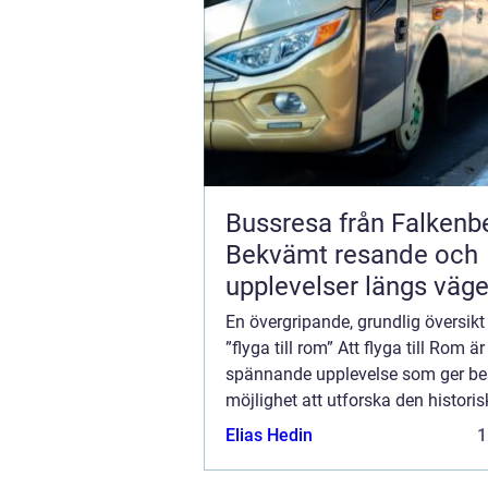
Bussresa från Falkenb
Bekvämt resande och
upplevelser längs väg
En övergripande, grundlig översikt
”flyga till rom” Att flyga till Rom är
spännande upplevelse som ger be
möjlighet att utforska den histori
kulturella rikedomen i Den Eviga 
Elias Hedin
1
Rom är en ikonisk destination som 