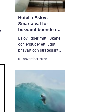
Hotell i Eslöv:
Smarta val för
bekvämt boende i
ill
hjärtat av Skåne
Eslöv ligger mitt i Skåne
och erbjuder ett lugnt,
prisvärt och strategiskt
boendealternativ för
01 november 2025
både affärsresande och
fritidsresenärer. Här
möts korta restider till
Lund och Malmö, enkel
parkering ...