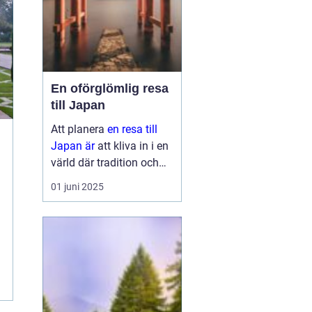
En oförglömlig resa
till Japan
Att planera
en resa till
Japan är
att kliva in i en
värld där tradition och
modernitet möts. Detta
01 juni 2025
fascinerande land
erbjuder något för alla,
oavsett om ...