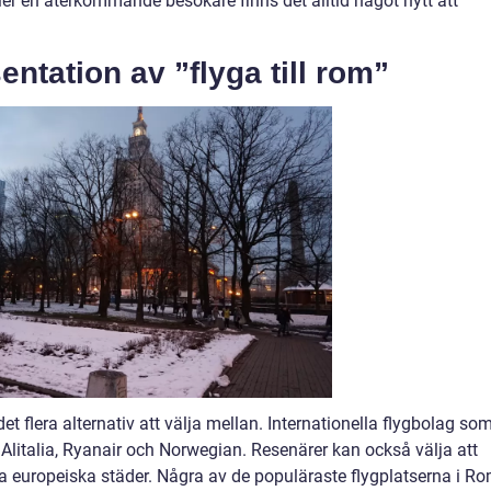
ler en återkommande besökare finns det alltid något nytt att
ntation av ”flyga till rom”
 det flera alternativ att välja mellan. Internationella flygbolag so
r Alitalia, Ryanair och Norwegian. Resenärer kan också välja att
a europeiska städer. Några av de populäraste flygplatserna i R