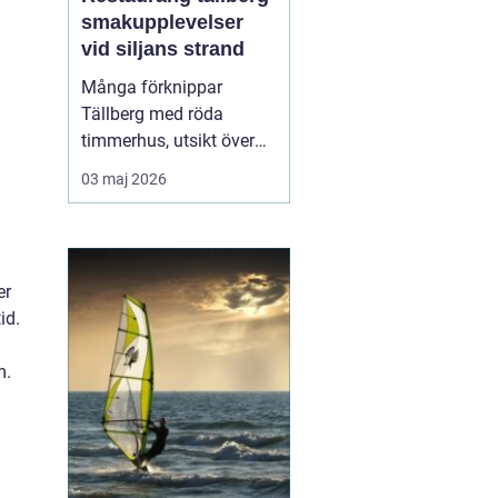
smakupplevelser
vid siljans strand
Många förknippar
Tällberg med röda
timmerhus, utsikt över
Siljan och klassiska
03 maj 2026
dalatraditioner. Men byn
har också blivit en tydlig
matdestination. Här
möts resenärer som vill
er
äta genuint, närodlat och
id.
vällagat utan att tumma
på vare sig kvalitet ell...
m.