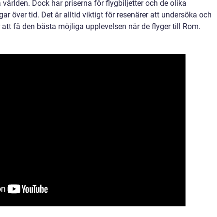
 världen. Dock har priserna för flygbiljetter och de olika
r över tid. Det är alltid viktigt för resenärer att undersöka och
 att få den bästa möjliga upplevelsen när de flyger till Rom.