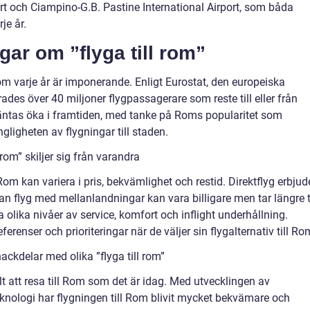
rt och Ciampino-G.B. Pastine International Airport, som båda
je år.
gar om ”flyga till rom”
om varje år är imponerande. Enligt Eurostat, den europeiska
rades över 40 miljoner flygpassagerare som reste till eller från
väntas öka i framtiden, med tanke på Roms popularitet som
ngligheten av flygningar till staden.
 rom” skiljer sig från varandra
l Rom kan variera i pris, bekvämlighet och restid. Direktflyg erbjud
an flyg med mellanlandningar kan vara billigare men tar längre t
olika nivåer av service, komfort och inflight underhållning.
renser och prioriteringar när de väljer sin flygalternativ till Ro
ckdelar med olika ”flyga till rom”
lt att resa till Rom som det är idag. Med utvecklingen av
knologi har flygningen till Rom blivit mycket bekvämare och