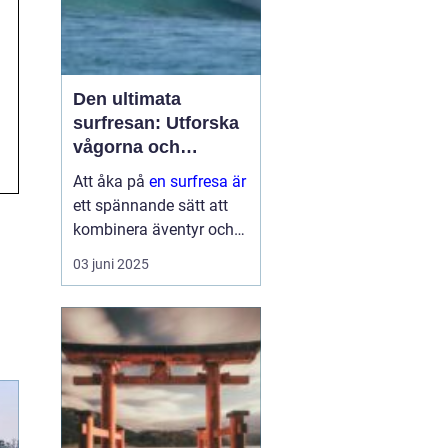
Den ultimata
surfresan: Utforska
vågorna och
upptäck äventyret
Att åka på
en surfresa är
ett spännande sätt att
kombinera äventyr och
avkoppling. Det ger
03 juni 2025
möjlighet att uppleva
naturens krafter
samtidigt som man
utvecklar en ny f&au...