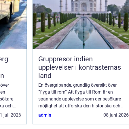
erg:
Gruppresor indien
upplevelser i kontrasternas
en
land
 över
En övergripande, grundlig översikt över
 en
”flyga till rom” Att flyga till Rom är en
sökare
spännande upplevelse som ger besökare
ska och
möjlighet att utforska den historiska och
Staden.
kulturella rikedomen i Den Eviga Staden.
1 juli 2026
admin
08 juni 2026
e...
Rom är en ikonisk destination som e...