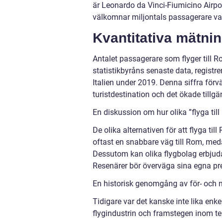
är Leonardo da Vinci-Fiumicino Airpo
välkomnar miljontals passagerare var
Kvantitativa mätnin
Antalet passagerare som flyger till R
statistikbyråns senaste data, registre
Italien under 2019. Denna siffra för
turistdestination och det ökade tillgä
En diskussion om hur olika ”flyga till
De olika alternativen för att flyga til
oftast en snabbare väg till Rom, med
Dessutom kan olika flygbolag erbjuda 
Resenärer bör överväga sina egna prefe
En historisk genomgång av för- och na
Tidigare var det kanske inte lika enke
flygindustrin och framstegen inom te