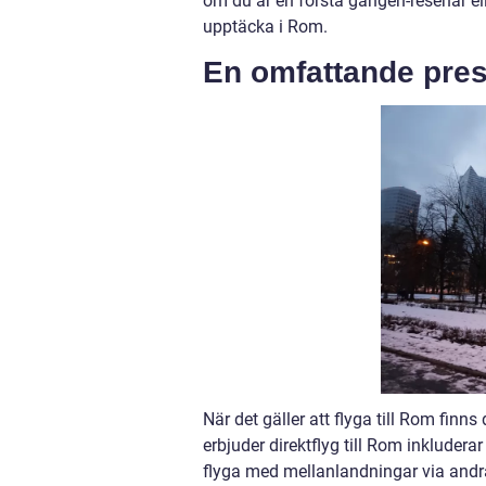
om du är en första gången-resenär el
upptäcka i Rom.
En omfattande prese
När det gäller att flyga till Rom finns
erbjuder direktflyg till Rom inkludera
flyga med mellanlandningar via andr