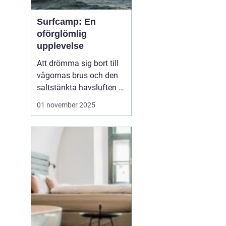
Surfcamp: En
oförglömlig
upplevelse
Att drömma sig bort till
vågornas brus och den
saltstänkta havsluften är
en längtan många
01 november 2025
känner. För den som
letar efter den ultimata
avkopplingen och
äventyret, finns
surfcamp som ett
perfekt alternati...