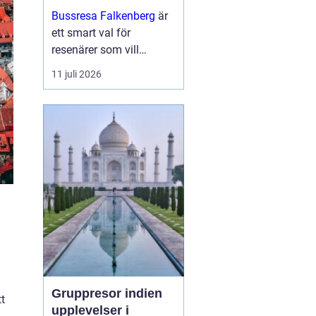
och upplevelser
Bussresa Falkenberg
är
längs vägen
ett smart val för
resenärer som vill
kombinera enkel logistik,
11 juli 2026
prisvärda lösningar och
ett socialt sätt att ta sig
fram. M...
Gruppresor indien
t
upplevelser i