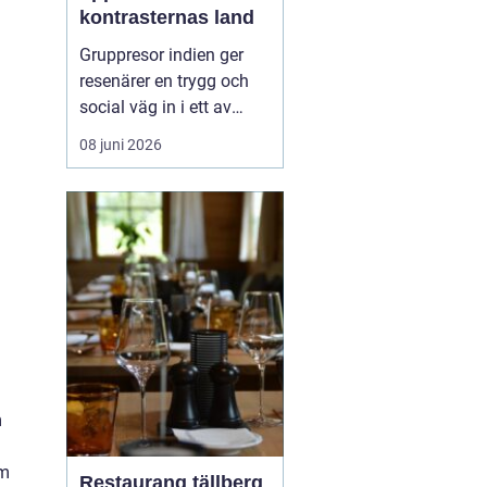
kontrasternas land
Gruppresor indien ger
resenärer en trygg och
social väg in i ett av
världens mest färgstarka
08 juni 2026
länder. Landet bjuder på
starka kontraster mellan
heliga platser och
myllrande städer, mellan
snöklädda bergstoppar
och tropiska stränder.
Med en erfaren res...
m
om
Restaurang tällberg