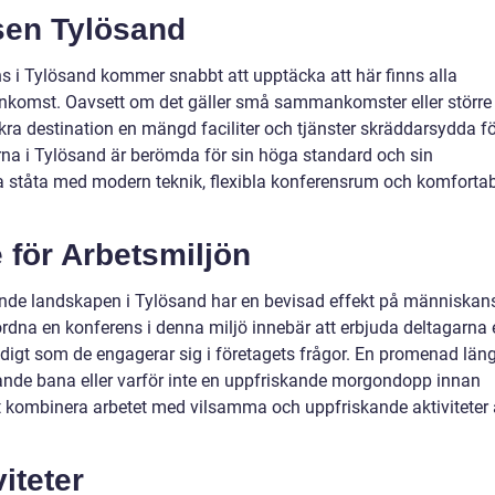
sen Tylösand
ns i Tylösand kommer snabbt att upptäcka att här finns alla
nkomst. Oavsett om det gäller små sammankomster eller större
kra destination en mängd faciliter och tjänster skräddarsydda fö
a i Tylösand är berömda för sin höga standard och sin
a ståta med modern teknik, flexibla konferensrum och komforta
 för Arbetsmiljön
nde landskapen i Tylösand har en bevisad effekt på människan
ordna en konferens i denna miljö innebär att erbjuda deltagarna 
digt som de engagerar sig i företagets frågor. En promenad län
ande bana eller varför inte en uppfriskande morgondopp innan
t kombinera arbetet med vilsamma och uppfriskande aktiviteter 
viteter