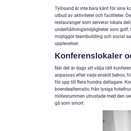
Tylösand är inte bara känt för sina k
utbud av aktiviteter och faciliteter. 
restauranger som serverar lokala delik
underhållningsmöjligheter som golf, 
möjliggör teambuilding och social s
upplevelser.
Konferenslokaler 
När det är dags att välja rätt konfere
anpassas efter varje enskilt behov, f
för upp till flera hundra deltagare. K
boendealternativ, från lyxiga hotellru
mötesrummen utrustade med den senas
gå som smort.