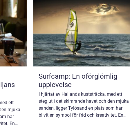
Surfcamp: En oförglömlig
ljans
upplevelse
I hjärtat av Hallands kuststräcka, med ett
steg ut i det skimrande havet och den mjuka
med ett
sanden, ligger Tylösand en plats som har
 den mjuka
blivit en symbol för frid och kreativitet. En
som har
perfekt destination för den som önskar att
itet. En
kom...