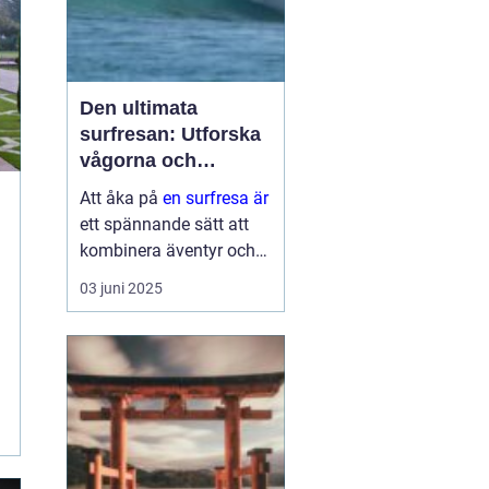
Den ultimata
surfresan: Utforska
vågorna och
upptäck äventyret
Att åka på
en surfresa är
ett spännande sätt att
kombinera äventyr och
avkoppling. Det ger
03 juni 2025
möjlighet att uppleva
naturens krafter
samtidigt som man
utvecklar en ny f&au...