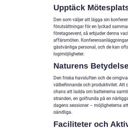
Upptäck Mötesplat
Den som väljer att lägga sin konfere
förutsättningar för en lyckad samma
företagsevent, så erbjuder denna vac
affärsmöten. Konferensanläggningarn
gästvänliga personal, och de kan oft
logimöjligheter.
Naturens Betydelse
Den friska havsluften och de omgiva
välbefinnande och produktivitet. Att 
chans att ladda om batterierna samti
stranden, en golfrunda på en närligg
dagens sessioner – möjligheterna at
oändliga.
Faciliteter och Akti