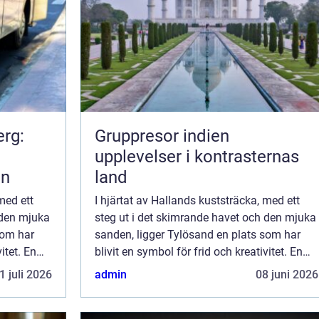
erg:
Gruppresor indien
upplevelser i kontrasternas
en
land
med ett
I hjärtat av Hallands kuststräcka, med ett
 den mjuka
steg ut i det skimrande havet och den mjuka
som har
sanden, ligger Tylösand en plats som har
itet. En
blivit en symbol för frid och kreativitet. En
skar att
perfekt destination för den som önskar att
1 juli 2026
admin
08 juni 2026
kom...