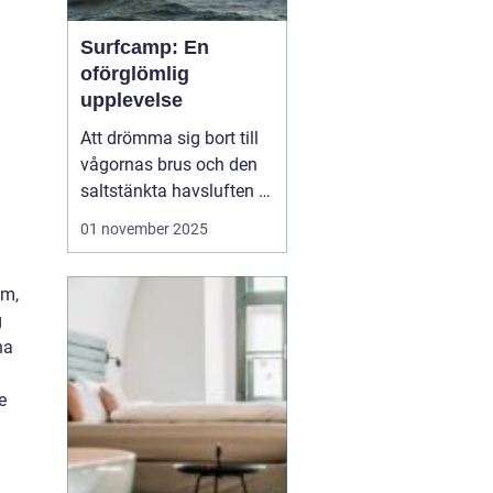
Surfcamp: En
oförglömlig
upplevelse
Att drömma sig bort till
vågornas brus och den
saltstänkta havsluften är
en längtan många
01 november 2025
känner. För den som
letar efter den ultimata
um,
avkopplingen och
g
äventyret, finns
na
surfcamp som ett
perfekt alternati...
e