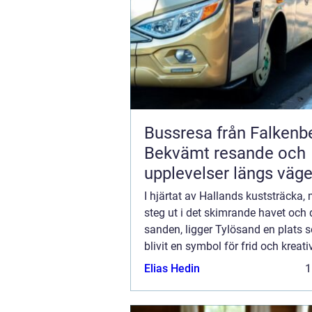
Bussresa från Falkenb
Bekvämt resande och
upplevelser längs väg
I hjärtat av Hallands kuststräcka, 
steg ut i det skimrande havet och
sanden, ligger Tylösand en plats 
blivit en symbol för frid och kreativ
perfekt destination för den som ön
Elias Hedin
1
kom...