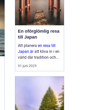
En oförglömlig resa
till Japan
Att planera
en resa till
Japan är
att kliva in i en
värld där tradition och
modernitet möts. Detta
01 juni 2025
fascinerande land
erbjuder något för alla,
oavsett om ...