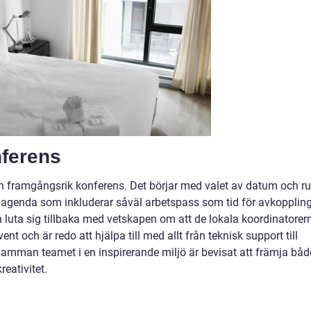
nferens
 en framgångsrik konferens. Det börjar med valet av datum och r
ad agenda som inkluderar såväl arbetspass som tid för avkopplin
luta sig tillbaka med vetskapen om att de lokala koordinatorer
ent och är redo att hjälpa till med allt från teknisk support till
amman teamet i en inspirerande miljö är bevisat att främja båd
reativitet.