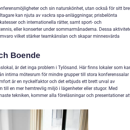
onferensmöjligheter och sin naturskönhet, utan också för sitt br
Deltagare kan njuta av vackra spa-anläggningar, prisbelönta
atesser och internationella rätter, samt sport- och
tennis, eller konserter under sommarmånaderna. Dessa aktivitet
amvaro vilket stärker teamkänslan och skapar minnesvärda
och Boende
nslokal, är det inga problem i Tylösand. Här finns lokaler som ka
rån intima mötesrum för mindre grupper till stora konferenssalar
omfort är en nyckelfaktor och det erbjuds ett brett urval av
m till en mer hemtrevlig miljö i lägenheter eller stugor. Med
te tekniken, kommer alla föreläsningar och presentationer at