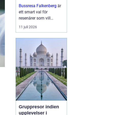
och upplevelser
Bussresa Falkenberg
är
längs vägen
ett smart val för
resenärer som vill
kombinera enkel logistik,
11 juli 2026
prisvärda lösningar och
ett socialt sätt att ta sig
fram. M...
Gruppresor indien
upplevelser i