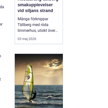
smakupplevelser
eda
vid siljans strand
Många förknippar
er
Tällberg med röda
timmerhus, utsikt över
Siljan och klassiska
03 maj 2026
dalatraditioner. Men byn
har också blivit en tydlig
matdestination. Här
n
möts resenärer som vill
äta genuint, närodlat och
vällagat utan att tumma
på vare sig kvalitet ell...
t