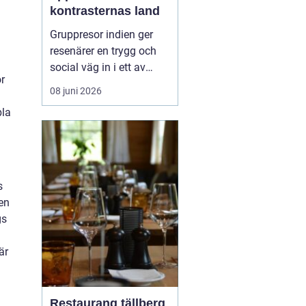
kontrasternas land
Gruppresor indien ger
resenärer en trygg och
social väg in i ett av
r
världens mest färgstarka
08 juni 2026
länder. Landet bjuder på
bla
starka kontraster mellan
heliga platser och
myllrande städer, mellan
snöklädda bergstoppar
och tropiska stränder.
s
Med en erfaren res...
en
gs
är
Restaurang tällberg