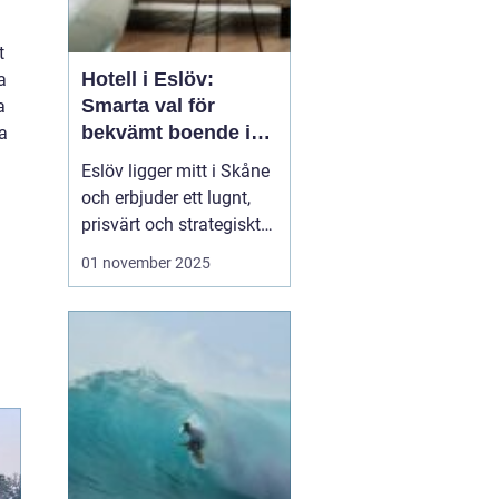
t
Hotell i Eslöv:
a
Smarta val för
a
bekvämt boende i
a
hjärtat av Skåne
Eslöv ligger mitt i Skåne
och erbjuder ett lugnt,
prisvärt och strategiskt
boendealternativ för
01 november 2025
både affärsresande och
fritidsresenärer. Här
möts korta restider till
Lund och Malmö, enkel
parkering ...