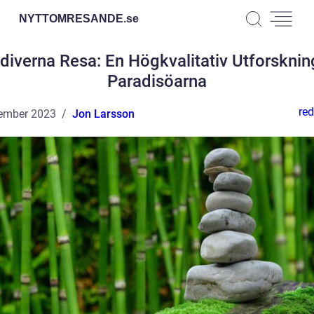
NYTTOMRESANDE.
se
diverna Resa: En Högkvalitativ Utforsknin
Paradisöarna
red
ember 2023
Jon Larsson