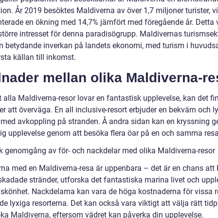
ion. År 2019 besöktes Maldiverna av över 1,7 miljoner turister, vi
nterade en ökning med 14,7% jämfört med föregående år. Detta 
 större intresset för denna paradisögrupp. Maldivernas turismsek
n betydande inverkan på landets ekonomi, med turism i huvud
sta källan till inkomst.
lnader mellan olika Maldiverna-re
t alla Maldiverna-resor lovar en fantastisk upplevelse, kan det f
er att överväga. En all inclusive-resort erbjuder en bekväm och l
e med avkoppling på stranden. Å andra sidan kan en kryssning g
lig upplevelse genom att besöka flera öar på en och samma resa
sk genomgång av för- och nackdelar med olika Maldiverna-resor
rna med en Maldiverna-resa är uppenbara – det är en chans att
skadade stränder, utforska det fantastiska marina livet och upp
 skönhet. Nackdelarna kan vara de höga kostnaderna för vissa r
 de lyxiga resorterna. Det kan också vara viktigt att välja rätt tid
öka Maldiverna, eftersom vädret kan påverka din upplevelse.