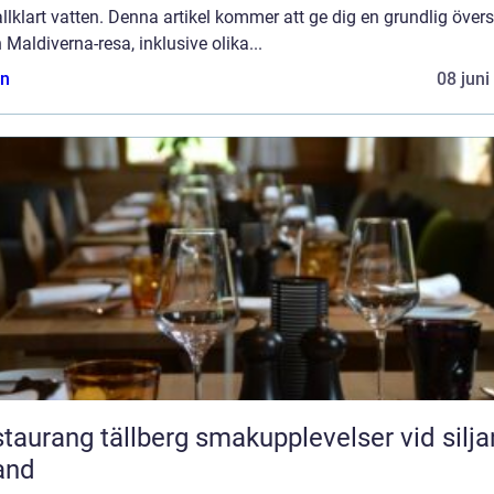
allklart vatten. Denna artikel kommer att ge dig en grundlig övers
 Maldiverna-resa, inklusive olika...
n
08 juni
ang tällberg smakupplevelser vid siljans
and