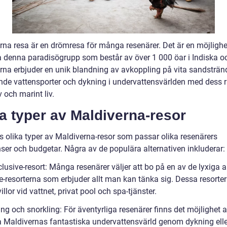
rna resa är en drömresa för många resenärer. Det är en möjlighe
a denna paradisögrupp som består av över 1 000 öar i Indiska o
rna erbjuder en unik blandning av avkoppling på vita sandstränd
de vattensporter och dykning i undervattensvärlden med dess r
v och marint liv.
a typer av Maldiverna-resor
ns olika typer av Maldiverna-resor som passar olika resenärers
nser och budgetar. Några av de populära alternativen inkluderar:
nclusive-resort: Många resenärer väljer att bo på en av de lyxiga a
e-resorterna som erbjuder allt man kan tänka sig. Dessa resorter
illor vid vattnet, privat pool och spa-tjänster.
ng och snorkling: För äventyrliga resenärer finns det möjlighet a
a Maldivernas fantastiska undervattensvärld genom dykning elle