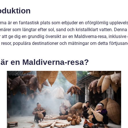
oduktion
rna är en fantastisk plats som erbjuder en oförglömlig upplevels
enärer som längtar efter sol, sand och kristallklart vatten. Denna 
tt ge dig en grundlig översikt av en Maldiverna-resa, inklusive 
v resor, populära destinationer och mätningar om detta förtjusa
 är en Maldiverna-resa?