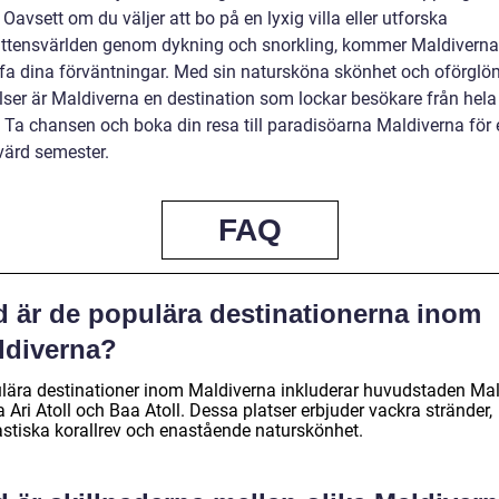
 Oavsett om du väljer att bo på en lyxig villa eller utforska
ttensvärlden genom dykning och snorkling, kommer Maldiverna
ffa dina förväntningar. Med sin natursköna skönhet och oförglö
lser är Maldiverna en destination som lockar besökare från hela
. Ta chansen och boka din resa till paradisöarna Maldiverna för 
ärd semester.
FAQ
d är de populära destinationerna inom
ldiverna?
lära destinationer inom Maldiverna inkluderar huvudstaden Mal
 Ari Atoll och Baa Atoll. Dessa platser erbjuder vackra stränder,
astiska korallrev och enastående naturskönhet.