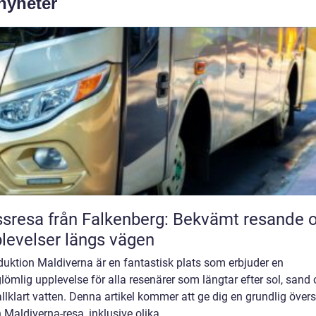
 nyheter
sresa från Falkenberg: Bekvämt resande 
levelser längs vägen
duktion Maldiverna är en fantastisk plats som erbjuder en
lömlig upplevelse för alla resenärer som längtar efter sol, sand
allklart vatten. Denna artikel kommer att ge dig en grundlig övers
 Maldiverna-resa, inklusive olika...