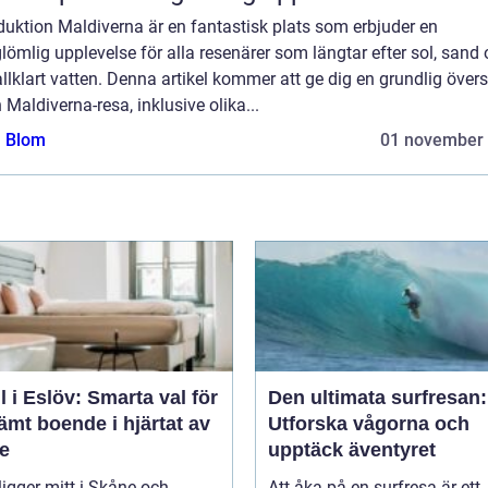
duktion Maldiverna är en fantastisk plats som erbjuder en
lömlig upplevelse för alla resenärer som längtar efter sol, sand
allklart vatten. Denna artikel kommer att ge dig en grundlig övers
 Maldiverna-resa, inklusive olika...
a Blom
01 november
l i Eslöv: Smarta val för
Den ultimata surfresan:
mt boende i hjärtat av
Utforska vågorna och
e
upptäck äventyret
ligger mitt i Skåne och
Att åka på en surfresa är ett