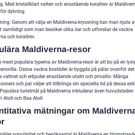
g. Med kristallklart vatten och enastående korallrev är Maldivern
 för dykning.
sning: Genom att välja en Maldiverna-kryssning kan man njuta av
t samtidigt som man besöker olika öar och utforskar de vackra
na och korallrev.
ulära Maldiverna-resor
e mest populära typerna av Maldiverna-resor är att bo på en lyxi
tensvilla. Dessa vackra bostäder är byggda på pålar ovanför det
a vattnet och erbjuder enastående utsikt och privatliv. Många
ners och par väljer att tillbringa sin speciella tid på dessa exk
. Populära turistmål på Maldiverna inkluderar även huvudstaden
i Atoll och Baa Atoll.
ntitativa mätningar om Maldivern
or
 gäller populäritet och besöksantal är Maldiverna en blomstrand