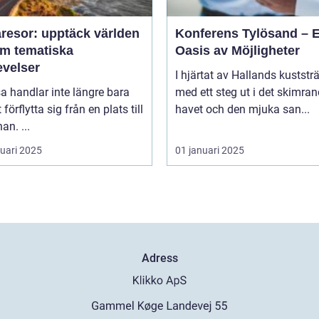
resor: upptäck världen
Konferens Tylösand – 
m tematiska
Oasis av Möjligheter
evelser
I hjärtat av Hallands kuststr
sa handlar inte längre bara
med ett steg ut i det skimra
förflytta sig från en plats till
havet och den mjuka san...
an. ...
ruari 2025
01 januari 2025
Adress