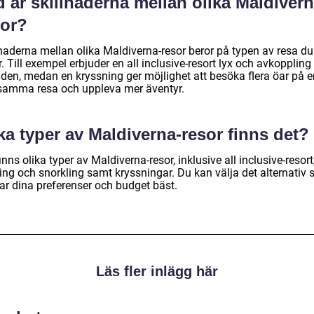
 är skillnaderna mellan olika Maldivern
sor?
lnaderna mellan olika Maldiverna-resor beror på typen av resa du
r. Till exempel erbjuder en all inclusive-resort lyx och avkoppling
nden, medan en kryssning ger möjlighet att besöka flera öar på e
samma resa och uppleva mer äventyr.
ka typer av Maldiverna-resor finns det?
inns olika typer av Maldiverna-resor, inklusive all inclusive-resort
ing och snorkling samt kryssningar. Du kan välja det alternativ
ar dina preferenser och budget bäst.
Läs fler inlägg här