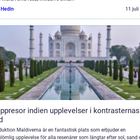
s Hedin
11 jul
or indien upplevelser i kontrasternas
d
duktion Maldiverna är en fantastisk plats som erbjuder en
lömlig upplevelse för alla resenärer som längtar efter sol, sand