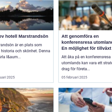
ev hotell Marstrandsön
Att genomföra en
konferensresa utomlan
randsön är en plats som
En möjlighet för tillväx
 historia och skönhet. Denna
samarbete
pärla l&aum...
Att åka på en konferensresa
utomlands kan vara ett strat
drag för företa...
ruari 2025
05 februari 2025