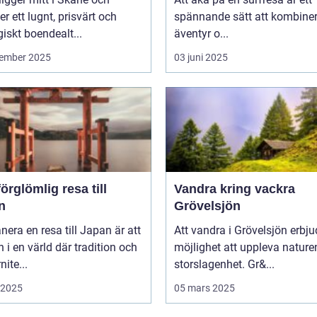
er ett lugnt, prisvärt och
spännande sätt att kombine
giskt boendealt...
äventyr o...
ember 2025
03 juni 2025
örglömlig resa till
Vandra kring vackra
n
Grövelsjön
anera en resa till Japan är att
Att vandra i Grövelsjön erbju
in i en värld där tradition och
möjlighet att uppleva nature
ite...
storslagenhet. Gr&...
i 2025
05 mars 2025