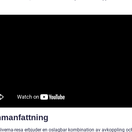
manfattning
iverna-resa erbjuder en oslagbar kombination av avkoppling oc