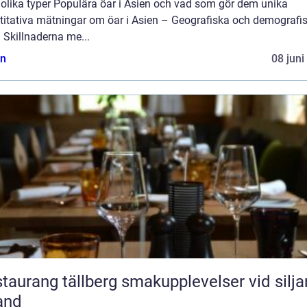
 olika typer Populära öar i Asien och vad som gör dem unika
titativa mätningar om öar i Asien – Geografiska och demografi
 Skillnaderna me...
n
08 juni
ang tällberg smakupplevelser vid siljans
and