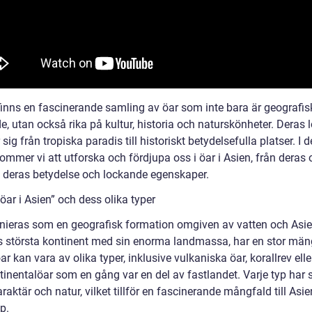
 finns en fascinerande samling av öar som inte bara är geografis
e, utan också rika på kultur, historia och naturskönheter. Deras 
 sig från tropiska paradis till historiskt betydelsefulla platser. I 
kommer vi att utforska och fördjupa oss i öar i Asien, från deras 
ll deras betydelse och lockande egenskaper.
öar i Asien” och dess olika typer
inieras som en geografisk formation omgiven av vatten och Asie
s största kontinent med sin enorma landmassa, har en stor män
r kan vara av olika typer, inklusive vulkaniska öar, korallrev eller
tinentalöar som en gång var en del av fastlandet. Varje typ har 
raktär och natur, vilket tillför en fascinerande mångfald till Asi
p.