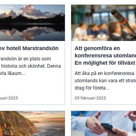
ev hotell Marstrandsön
Att genomföra en
konferensresa utomlan
randsön är en plats som
En möjlighet för tillväx
 historia och skönhet. Denna
samarbete
pärla l&aum...
Att åka på en konferensresa
utomlands kan vara ett strat
drag för företa...
ruari 2025
05 februari 2025