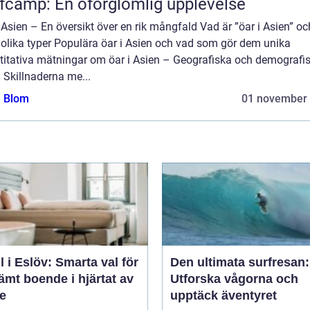
fcamp: En oförglömlig upplevelse
 Asien – En översikt över en rik mångfald Vad är ”öar i Asien” oc
 olika typer Populära öar i Asien och vad som gör dem unika
titativa mätningar om öar i Asien – Geografiska och demografi
 Skillnaderna me...
a Blom
01 november
l i Eslöv: Smarta val för
Den ultimata surfresan:
mt boende i hjärtat av
Utforska vågorna och
e
upptäck äventyret