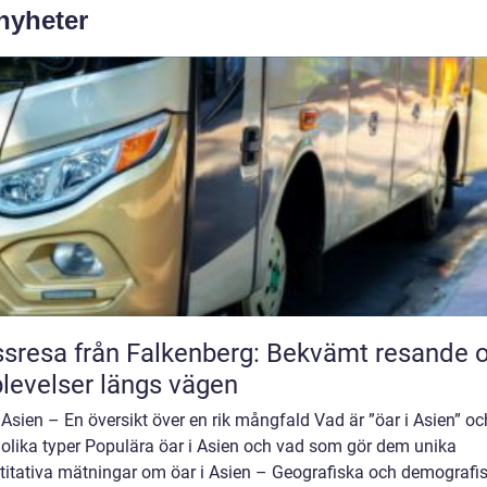
 nyheter
sresa från Falkenberg: Bekvämt resande 
levelser längs vägen
 Asien – En översikt över en rik mångfald Vad är ”öar i Asien” oc
 olika typer Populära öar i Asien och vad som gör dem unika
titativa mätningar om öar i Asien – Geografiska och demografi