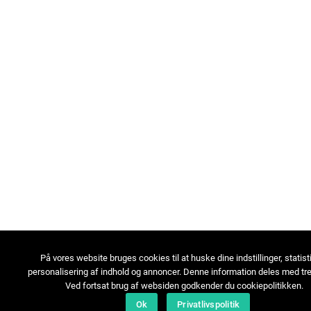
På vores website bruges cookies til at huske dine indstillinger, statist
personalisering af indhold og annoncer. Denne information deles med tre
Ved fortsat brug af websiden godkender du cookiepolitikken.
Ok
Privatlivspolitik