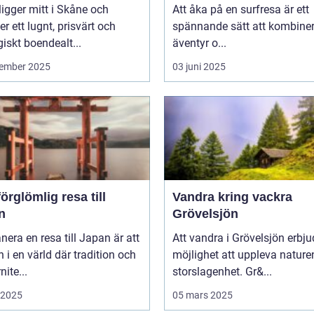
ligger mitt i Skåne och
Att åka på en surfresa är ett
er ett lugnt, prisvärt och
spännande sätt att kombine
giskt boendealt...
äventyr o...
ember 2025
03 juni 2025
örglömlig resa till
Vandra kring vackra
n
Grövelsjön
anera en resa till Japan är att
Att vandra i Grövelsjön erbju
in i en värld där tradition och
möjlighet att uppleva nature
ite...
storslagenhet. Gr&...
i 2025
05 mars 2025