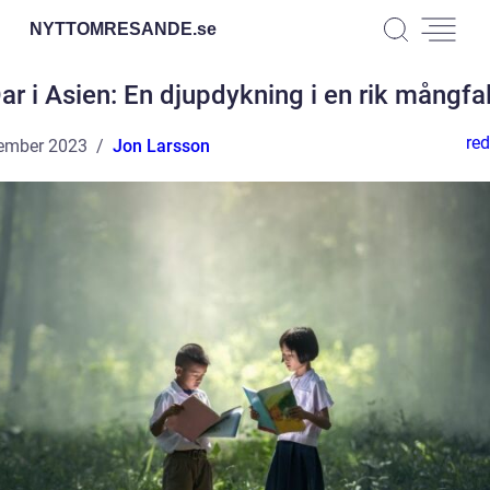
NYTTOMRESANDE.
se
ar i Asien: En djupdykning i en rik mångfa
red
ember 2023
Jon Larsson