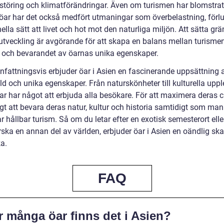
rstöring och klimatförändringar. Även om turismen har blomstra
ar har det också medfört utmaningar som överbelastning, förlu
nella sätt att livet och hot mot den naturliga miljön. Att sätta grä
 utveckling är avgörande för att skapa en balans mellan turisme
r och bevarandet av öarnas unika egenskaper.
attningsvis erbjuder öar i Asien en fascinerande uppsättning 
 och unika egenskaper. Från naturskönheter till kulturella upple
ar har något att erbjuda alla besökare. För att maximera deras 
igt att bevara deras natur, kultur och historia samtidigt som man
r hållbar turism. Så om du letar efter en exotisk semesterort elle
orska en annan del av världen, erbjuder öar i Asien en oändlig skat
a.
FAQ
r många öar finns det i Asien?