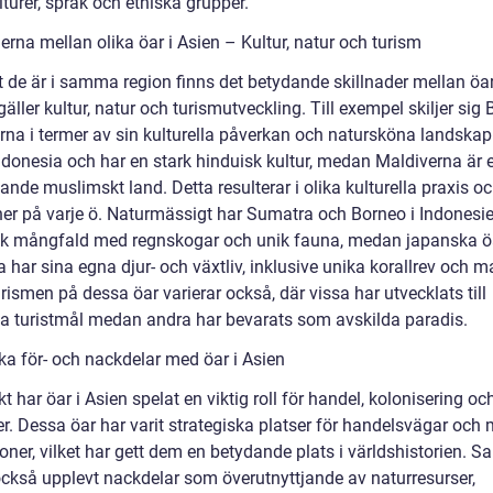
lturer, språk och etniska grupper.
erna mellan olika öar i Asien – Kultur, natur och turism
t de är i samma region finns det betydande skillnader mellan öar
gäller kultur, natur och turismutveckling. Till exempel skiljer sig 
rna i termer av sin kulturella påverkan och natursköna landskap.
Indonesia och har en stark hinduisk kultur, medan Maldiverna är e
nde muslimskt land. Detta resulterar i olika kulturella praxis o
oner på varje ö. Naturmässigt har Sumatra och Borneo i Indonesie
sk mångfald med regnskogar och unik fauna, medan japanska 
har sina egna djur- och växtliv, inklusive unika korallrev och m
urismen på dessa öar varierar också, där vissa har utvecklats till
a turistmål medan andra har bevarats som avskilda paradis.
ka för- och nackdelar med öar i Asien
kt har öar i Asien spelat en viktig roll för handel, kolonisering oc
er. Dessa öar har varit strategiska platser för handelsvägar och
ner, vilket har gett dem en betydande plats i världshistorien. S
också upplevt nackdelar som överutnyttjande av naturresurser,