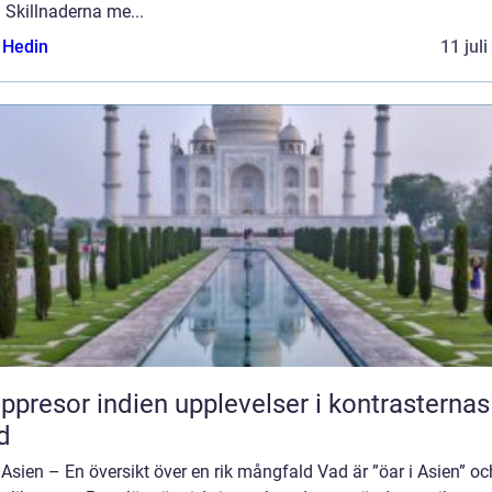
 Skillnaderna me...
s Hedin
11 jul
or indien upplevelser i kontrasternas
d
 Asien – En översikt över en rik mångfald Vad är ”öar i Asien” oc