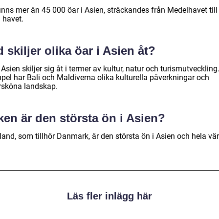
inns mer än 45 000 öar i Asien, sträckandes från Medelhavet till
a havet.
 skiljer olika öar i Asien åt?
 Asien skiljer sig åt i termer av kultur, natur och turismutveckling.
pel har Bali och Maldiverna olika kulturella påverkningar och
rsköna landskap.
ken är den största ön i Asien?
and, som tillhör Danmark, är den största ön i Asien och hela vär
Läs fler inlägg här