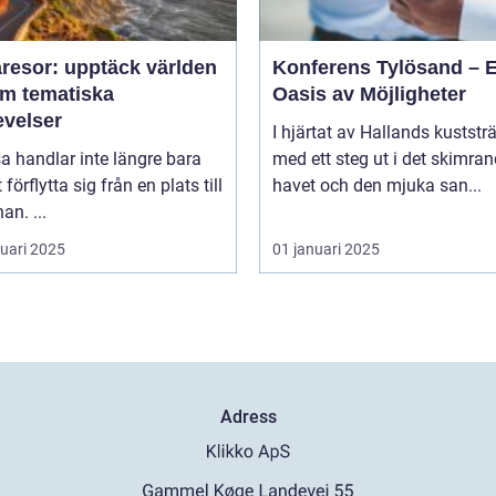
resor: upptäck världen
Konferens Tylösand – 
m tematiska
Oasis av Möjligheter
evelser
I hjärtat av Hallands kuststr
sa handlar inte längre bara
med ett steg ut i det skimra
förflytta sig från en plats till
havet och den mjuka san...
an. ...
ruari 2025
01 januari 2025
Adress