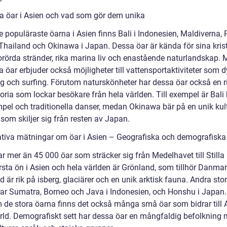
a öar i Asien och vad som gör dem unika
 populäraste öarna i Asien finns Bali i Indonesien, Maldiverna, P
 Thailand och Okinawa i Japan. Dessa öar är kända för sina krist
 orörda stränder, rika marina liv och enastående naturlandskap.
 öar erbjuder också möjligheter till vattensportaktiviteter som d
ng och surfing. Förutom naturskönheter har dessa öar också en ri
oria som lockar besökare från hela världen. Till exempel är Bali 
mpel och traditionella danser, medan Okinawa bär på en unik kul
 som skiljer sig från resten av Japan.
ativa mätningar om öar i Asien – Geografiska och demografiska
r mer än 45 000 öar som sträcker sig från Medelhavet till Stilla
rsta ön i Asien och hela världen är Grönland, som tillhör Danmar
 är rik på isberg, glaciärer och en unik arktisk fauna. Andra sto
rar Sumatra, Borneo och Java i Indonesien, och Honshu i Japan.
 de stora öarna finns det också många små öar som bidrar till 
ärld. Demografiskt sett har dessa öar en mångfaldig befolkning