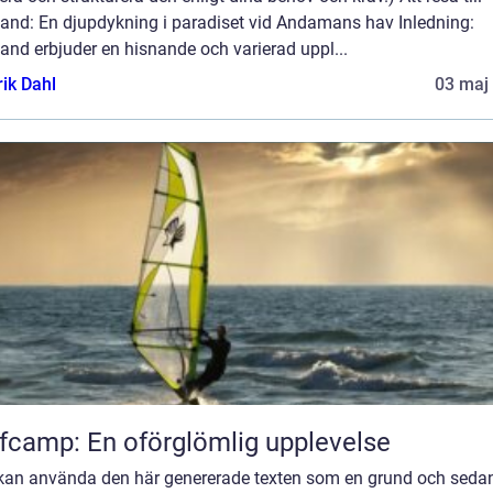
land: En djupdykning i paradiset vid Andamans hav Inledning:
and erbjuder en hisnande och varierad uppl...
rik Dahl
03 maj
fcamp: En oförglömlig upplevelse
 kan använda den här genererade texten som en grund och seda