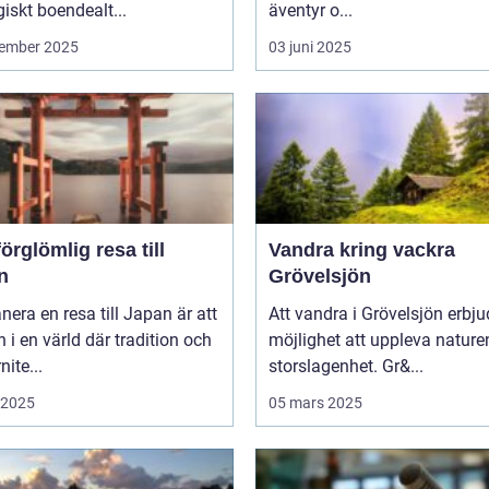
giskt boendealt...
äventyr o...
ember 2025
03 juni 2025
örglömlig resa till
Vandra kring vackra
n
Grövelsjön
anera en resa till Japan är att
Att vandra i Grövelsjön erbju
in i en värld där tradition och
möjlighet att uppleva nature
ite...
storslagenhet. Gr&...
i 2025
05 mars 2025