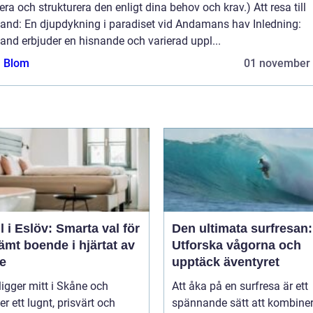
era och strukturera den enligt dina behov och krav.) Att resa till
land: En djupdykning i paradiset vid Andamans hav Inledning:
and erbjuder en hisnande och varierad uppl...
a Blom
01 november
l i Eslöv: Smarta val för
Den ultimata surfresan:
mt boende i hjärtat av
Utforska vågorna och
e
upptäck äventyret
ligger mitt i Skåne och
Att åka på en surfresa är ett
er ett lugnt, prisvärt och
spännande sätt att kombine