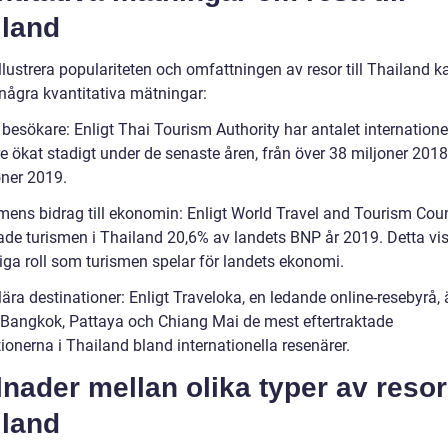
iland
illustrera populariteten och omfattningen av resor till Thailand k
 några kvantitativa mätningar:
 besökare: Enligt Thai Tourism Authority har antalet internatione
 ökat stadigt under de senaste åren, från över 38 miljoner 2018 t
oner 2019.
smens bidrag till ekonomin: Enligt World Travel and Tourism Coun
ade turismen i Thailand 20,6% av landets BNP år 2019. Detta vi
tiga roll som turismen spelar för landets ekonomi.
ära destinationer: Enligt Traveloka, en ledande online-resebyrå, 
 Bangkok, Pattaya och Chiang Mai de mest eftertraktade
ionerna i Thailand bland internationella resenärer.
lnader mellan olika typer av resor 
iland