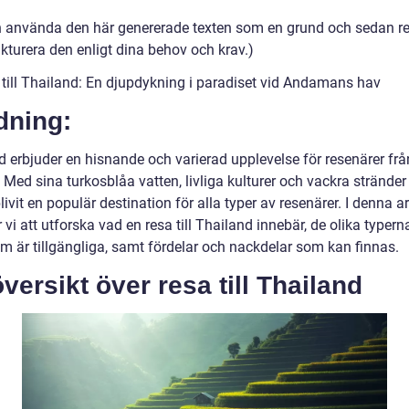
n använda den här genererade texten som en grund och sedan r
kturera den enligt dina behov och krav.)
a till Thailand: En djupdykning i paradiset vid Andamans hav
dning:
d erbjuder en hisnande och varierad upplevelse för resenärer frå
 Med sina turkosblåa vatten, livliga kulturer och vackra stränder
livit en populär destination för alla typer av resenärer. I denna ar
i att utforska vad en resa till Thailand innebär, de olika typern
om är tillgängliga, samt fördelar och nackdelar som kan finnas.
versikt över resa till Thailand