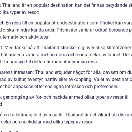
t Thailand är en populär destination kan det finnas betydande sk
lika typer av resor:
et: En resa till en populär stranddestination som Phuket kan var
utforska mindre kända orter. Prisnivåer varierar också beroende 
ternativ och aktiviteter.
t: Med tanke på att Thailand sträcker sig över olika klimatzoner
rhållandena variera mellan norra och södra delar av landet. Det 
att ta hänsyn till detta när man planerar sin resa.
ärens intressen: Thailand erbjuder något för alla, oavsett om du
rad av kultur, äventyr, nattliv eller avkoppling. Valet av destinat
ter bör anpassas efter ens egna intressen och preferenser.
k genomgång av för- och nackdelar med olika typer av resor till
d
få en fullständig bild av resa till Thailand är det viktigt att diskut
rdelar och nackdelar med olika typer av resor: