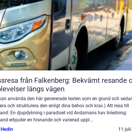
sresa från Falkenberg: Bekvämt resande 
levelser längs vägen
 kan använda den här genererade texten som en grund och seda
era och strukturera den enligt dina behov och krav.) Att resa till
land: En djupdykning i paradiset vid Andamans hav Inledning:
and erbjuder en hisnande och varierad uppl...
s Hedin
11 jul