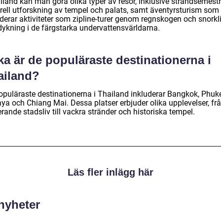
iland kan man göra olika typer av resor, inklusive strandsemestr
urell utforskning av tempel och palats, samt äventyrsturism som
uderar aktiviteter som zipline-turer genom regnskogen och snorkl
dykning i de färgstarka undervattensvärldarna.
ka är de populäraste destinationerna i
ailand?
opuläraste destinationerna i Thailand inkluderar Bangkok, Phuke
aya och Chiang Mai. Dessa platser erbjuder olika upplevelser, fr
rande stadsliv till vackra stränder och historiska tempel.
Läs fler inlägg här
 nyheter