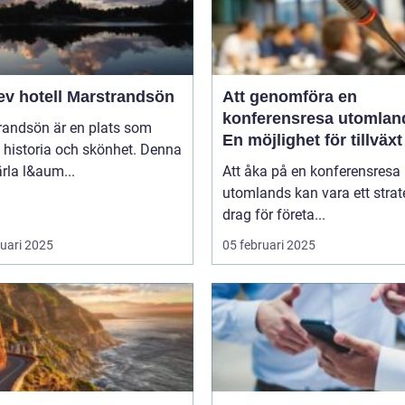
ev hotell Marstrandsön
Att genomföra en
konferensresa utomlan
randsön är en plats som
En möjlighet för tillväx
 historia och skönhet. Denna
samarbete
pärla l&aum...
Att åka på en konferensresa
utomlands kan vara ett strat
drag för företa...
ruari 2025
05 februari 2025