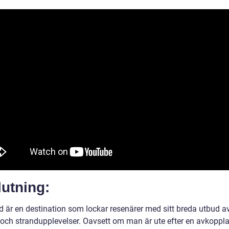
utning:
 är en destination som lockar resenärer med sitt breda utbud av 
 och strandupplevelser. Oavsett om man är ute efter en avkoppl