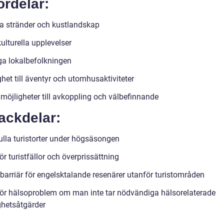
ördelar:
a stränder och kustlandskap
ulturella upplevelser
ga lokalbefolkningen
het till äventyr och utomhusaktiviteter
möjligheter till avkoppling och välbefinnande
ackdelar:
ulla turistorter under högsäsongen
ör turistfällor och överprissättning
barriär för engelsktalande resenärer utanför turistområden
för hälsoproblem om man inte tar nödvändiga hälsorelaterade
ghetsåtgärder