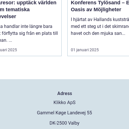
resor: upptäck världen
Konferens Tylösand – 
m tematiska
Oasis av Möjligheter
evelser
I hjärtat av Hallands kuststr
sa handlar inte längre bara
med ett steg ut i det skimra
förflytta sig från en plats till
havet och den mjuka san...
an. ...
ruari 2025
01 januari 2025
Adress