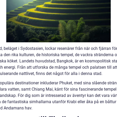
, beläget i Sydostasien, lockar resenärer från när och fjärran för
a den rika kulturen, de historiska tempel, de vackra stränderna 
iska köket. Landets huvudstad, Bangkok, är en kosmopolitisk sta
ch energi. Från att utforska de många tempel och palatsen till at
ulserande nattlivet, finns det något för alla i denna stad.
opulära destinationer inkluderar Phuket, med sina slående strä
klara vatten, samt Chiang Mai, känt för sina fascinerande tempel
andskap. För dig som är intresserad av äventyr kan det vara värt
 de fantastiska simhallarna utanför Krabi eller åka på en båttur t
id Andamans hav.