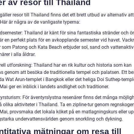
r av resor till Thailand
gäller resor till Thailand finns det ett brett utbud av alternativ att
 Här är några av de vanligaste typerna:
ndsemester: Thailand är känt för sina fantastiska stränder och ö
är en perfekt plats för en avkopplande semester vid havet. Vack
r som Patong och Kata Beach erbjuder sol, sand och vattenaktivi
närer i alla åldrar.
rell utforskning: Thailand har en rik kultur och historia som kan
s genom att besöka de traditionella tempel och palatsen. Ett bes
da Wat Arun-templet i Bangkok eller det heliga Doi Suthep-temple
ai ger en inblick i landets andlighet och traditioner.
tyrsturism: För äventyrslystna resenärer finns det många möjligh
 olika aktiviteter i Thailand. Ta en zipline-tur genom regnskogen
Mai, provsmaka det lokala köket på en matlagningskurs eller up
gstarka undervattensvärlden genom snorkling och dykning.
titativa mätningar om resa till