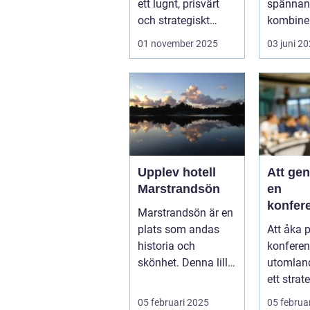
ett lugnt, prisvärt
spännand
och strategiskt
kombiner
boendealt...
o...
01 november 2025
03 juni 2
Upplev hotell
Att ge
Marstrandsön
en
konfer
Marstrandsön är en
utomla
plats som andas
Att åka 
möjligh
historia och
konferen
tillväx
skönhet. Denna lilla
utomlan
samarb
pärla l&aum...
ett strat
för företa
05 februari 2025
05 februa