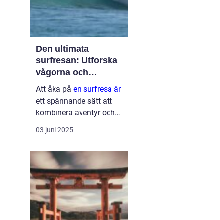
Den ultimata
surfresan: Utforska
vågorna och
upptäck äventyret
Att åka på
en surfresa är
ett spännande sätt att
kombinera äventyr och
avkoppling. Det ger
03 juni 2025
möjlighet att uppleva
naturens krafter
samtidigt som man
utvecklar en ny f&au...