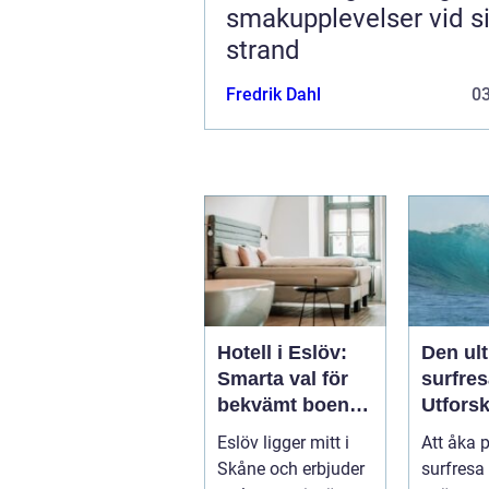
smakupplevelser vid si
strand
Fredrik Dahl
0
Hotell i Eslöv:
Den ul
Smarta val för
surfres
bekvämt boende
Utfors
i hjärtat av
vågorn
Eslöv ligger mitt i
Att åka 
Skåne
upptäc
Skåne och erbjuder
surfresa 
äventy