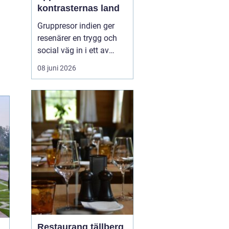
kontrasternas land
Gruppresor indien ger
resenärer en trygg och
social väg in i ett av
världens mest färgstarka
08 juni 2026
länder. Landet bjuder på
starka kontraster mellan
heliga platser och
myllrande städer, mellan
snöklädda bergstoppar
och tropiska stränder.
Med en erfaren res...
Restaurang tällberg