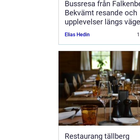
Bussresa från Falkenb
Bekvämt resande och
upplevelser längs väg
Elias Hedin
1
Restaurang tällberg