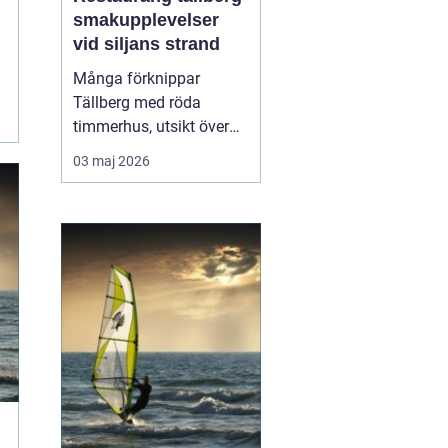
smakupplevelser
vid siljans strand
Många förknippar
Tällberg med röda
timmerhus, utsikt över
Siljan och klassiska
03 maj 2026
dalatraditioner. Men byn
har också blivit en tydlig
matdestination. Här
möts resenärer som vill
äta genuint, närodlat och
vällagat utan att tumma
på vare sig kvalitet ell...