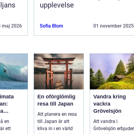
ljans
upplevelse
3 maj 2026
Sofia Blom
01 november 2025
timata
En oförglömlig
Vandra kring
an:
resa till Japan
vackra
ka
Grövelsjön
Att planera en resa
a och
på en
till Japan är att
Att vandra i
k
är ett
kliva in i en värld
Grövelsjön erbjuder
ret