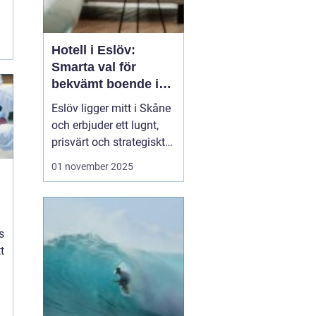
.
Hotell i Eslöv:
Smarta val för
bekvämt boende i
hjärtat av Skåne
Eslöv ligger mitt i Skåne
och erbjuder ett lugnt,
prisvärt och strategiskt
boendealternativ för
01 november 2025
både affärsresande och
fritidsresenärer. Här
möts korta restider till
Lund och Malmö, enkel
s
parkering ...
t