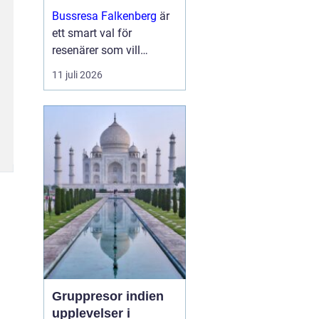
och upplevelser
Bussresa Falkenberg
är
längs vägen
ett smart val för
resenärer som vill
kombinera enkel logistik,
11 juli 2026
prisvärda lösningar och
ett socialt sätt att ta sig
fram. M...
Gruppresor indien
upplevelser i