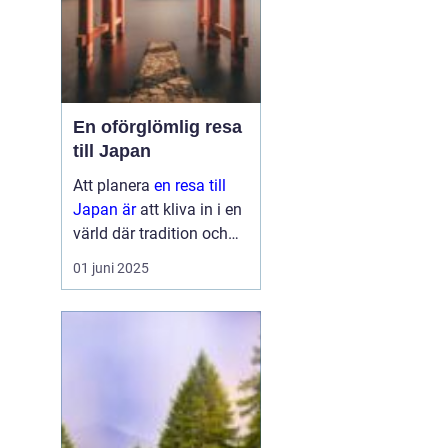
En oförglömlig resa
till Japan
Att planera
en resa till
Japan är
att kliva in i en
värld där tradition och
modernitet möts. Detta
01 juni 2025
fascinerande land
erbjuder något för alla,
oavsett om ...