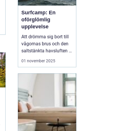
Surfcamp: En
oförglömlig
upplevelse
Att drömma sig bort till
vågornas brus och den
saltstänkta havsluften är
en längtan många
01 november 2025
känner. För den som
letar efter den ultimata
avkopplingen och
äventyret, finns
surfcamp som ett
perfekt alternati...