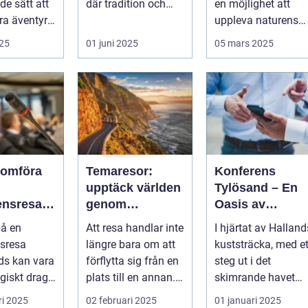
e sätt att
där tradition och
en möjlighet att
a äventyr
modernite...
uppleva naturens
storslagenhet. Gr&..
025
01 juni 2025
05 mars 2025
nomföra
Temaresor:
Konferens
upptäck världen
Tylösand – En
ensresa
genom
Oasis av
nds: En
tematiska
Möjligheter
på en
Att resa handlar inte
I hjärtat av Halland
et för
upplevelser
sresa
längre bara om att
kuststräcka, med et
t och
ds kan vara
förflytta sig från en
steg ut i det
ete
egiskt drag
plats till en annan.
skimrande havet
...
...
och den mjuka
ri 2025
02 februari 2025
01 januari 2025