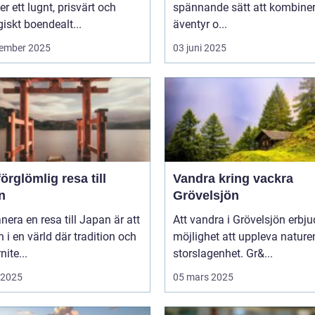
er ett lugnt, prisvärt och
spännande sätt att kombine
giskt boendealt...
äventyr o...
ember 2025
03 juni 2025
örglömlig resa till
Vandra kring vackra
n
Grövelsjön
anera en resa till Japan är att
Att vandra i Grövelsjön erbju
in i en värld där tradition och
möjlighet att uppleva nature
ite...
storslagenhet. Gr&...
i 2025
05 mars 2025