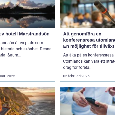
ev hotell Marstrandsön
Att genomföra en
konferensresa utomlan
randsön är en plats som
En möjlighet för tillväx
 historia och skönhet. Denna
samarbete
pärla l&aum...
Att åka på en konferensresa
utomlands kan vara ett strat
drag för företa...
ruari 2025
05 februari 2025