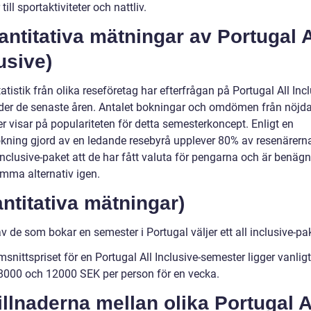
till sportaktiviteter och nattliv.
antitativa mätningar av Portugal A
usive)
tatistik från olika reseföretag har efterfrågan på Portugal All Inc
der de senaste åren. Antalet bokningar och omdömen från nöjd
r visar på populariteten för detta semesterkoncept. Enligt en
kning gjord av en ledande resebyrå upplever 80% av resenärer
-inclusive-paket att de har fått valuta för pengarna och är benägn
amma alternativ igen.
ntitativa mätningar)
 de som bokar en semester i Portugal väljer ett all inclusive-pa
nittspriset för en Portugal All Inclusive-semester ligger vanligt
8000 och 12000 SEK per person för en vecka.
illnaderna mellan olika Portugal A