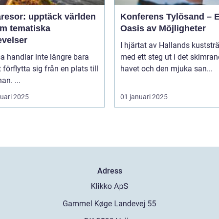
resor: upptäck världen
Konferens Tylösand – 
m tematiska
Oasis av Möjligheter
evelser
I hjärtat av Hallands kuststr
sa handlar inte längre bara
med ett steg ut i det skimra
förflytta sig från en plats till
havet och den mjuka san...
an. ...
ruari 2025
01 januari 2025
Adress