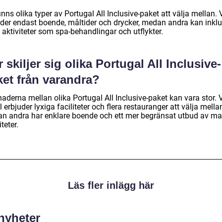
inns olika typer av Portugal All Inclusive-paket att välja mellan. 
uder endast boende, måltider och drycker, medan andra kan inkl
 aktiviteter som spa-behandlingar och utflykter.
 skiljer sig olika Portugal All Inclusive-
ket från varandra?
naderna mellan olika Portugal All Inclusive-paket kan vara stor. 
l erbjuder lyxiga faciliteter och flera restauranger att välja mella
n andra har enklare boende och ett mer begränsat utbud av ma
iteter.
Läs fler inlägg här
 nyheter