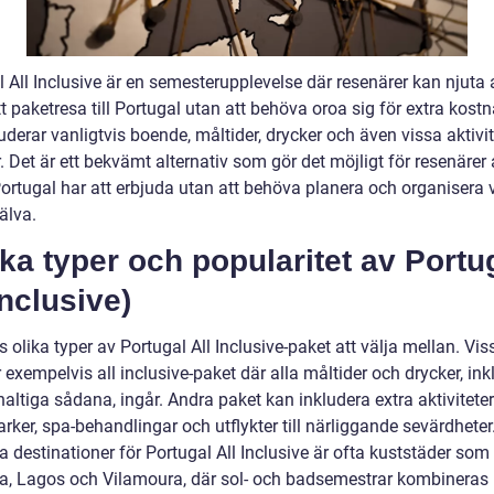
 All Inclusive är en semesterupplevelse där resenärer kan njuta 
 paketresa till Portugal utan att behöva oroa sig för extra kostn
uderar vanligtvis boende, måltider, drycker och även vissa aktivi
r. Det är ett bekvämt alternativ som gör det möjligt för resenärer 
Portugal har att erbjuda utan att behöva planera och organisera 
jälva.
ika typer och popularitet av Portu
Inclusive)
s olika typer av Portugal All Inclusive-paket att välja mellan. Vis
 exempelvis all inclusive-paket där alla måltider och drycker, ink
altiga sådana, ingår. Andra paket kan inkludera extra aktivitete
rker, spa-behandlingar och utflykter till närliggande sevärdheter
 destinationer för Portugal All Inclusive är ofta kuststäder som
ra, Lagos och Vilamoura, där sol- och badsemestrar kombinera