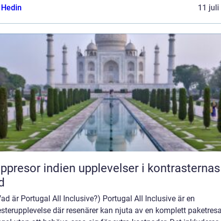
s Hedin
11 jul
or indien upplevelser i kontrasternas
d
 Vad är Portugal All Inclusive?) Portugal All Inclusive är en
terupplevelse där resenärer kan njuta av en komplett paketresa 