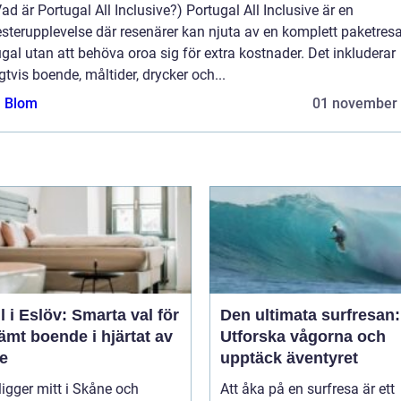
 Vad är Portugal All Inclusive?) Portugal All Inclusive är en
terupplevelse där resenärer kan njuta av en komplett paketresa 
gal utan att behöva oroa sig för extra kostnader. Det inkluderar
gtvis boende, måltider, drycker och...
a Blom
01 november
l i Eslöv: Smarta val för
Den ultimata surfresan:
mt boende i hjärtat av
Utforska vågorna och
e
upptäck äventyret
ligger mitt i Skåne och
Att åka på en surfresa är ett