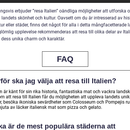
ngsvis erbjuder ”resa Italien” oändliga möjligheter att utforska 
 landets skönhet och kultur. Oavsett om du är intresserad av hist
ur eller städer, finns det något för alla i detta mångfacetterade 
lömlig upplevelse rekommenderas att resa till olika delar av Ita
 dess unika charm och karaktär.
FAQ
för ska jag välja att resa till Italien?
en är känt för sin rika historia, fantastiska mat och vackra lands
 att resa till Italien får du möjligheten att uppleva landets uni
ur, besöka ikoniska sevärdheter som Colosseum och Pompejis rui
njuta av läcker italiensk mat som pizza och gelato.
ka är de mest populära städerna att