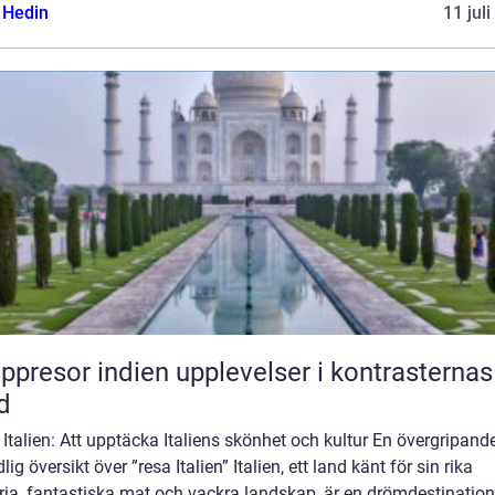
s Hedin
11 jul
or indien upplevelser i kontrasternas
d
Italien: Att upptäcka Italiens skönhet och kultur En övergripande
lig översikt över ”resa Italien” Italien, ett land känt för sin rika
ria, fantastiska mat och vackra landskap, är en drömdestination