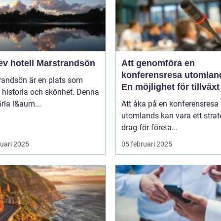
ev hotell Marstrandsön
Att genomföra en
konferensresa utomlan
randsön är en plats som
En möjlighet för tillväx
 historia och skönhet. Denna
samarbete
pärla l&aum...
Att åka på en konferensresa
utomlands kan vara ett strat
drag för företa...
ruari 2025
05 februari 2025