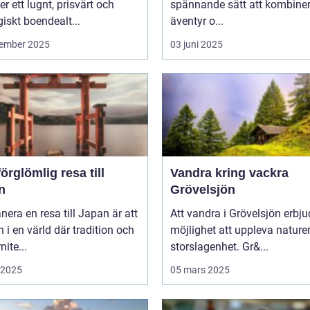
er ett lugnt, prisvärt och
spännande sätt att kombine
giskt boendealt...
äventyr o...
ember 2025
03 juni 2025
örglömlig resa till
Vandra kring vackra
n
Grövelsjön
anera en resa till Japan är att
Att vandra i Grövelsjön erbju
in i en värld där tradition och
möjlighet att uppleva nature
ite...
storslagenhet. Gr&...
i 2025
05 mars 2025