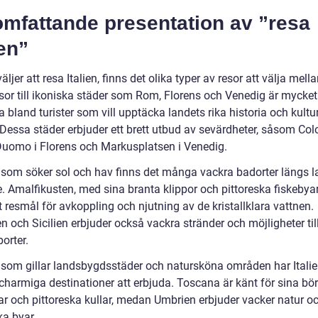
omfattande presentation av ”resa
ien”
äljer att resa Italien, finns det olika typer av resor att välja mella
sor till ikoniska städer som Rom, Florens och Venedig är mycket
 bland turister som vill upptäcka landets rika historia och kultur
. Dessa städer erbjuder ett brett utbud av sevärdheter, såsom C
Duomo i Florens och Markusplatsen i Venedig.
 som söker sol och hav finns det många vackra badorter längs l
e. Amalfikusten, med sina branta klippor och pittoreska fiskebyar,
 resmål för avkoppling och njutning av de kristallklara vattnen.
n och Sicilien erbjuder också vackra stränder och möjligheter til
orter.
 som gillar landsbygdsstäder och natursköna områden har Itali
harmiga destinationer att erbjuda. Toscana är känt för sina bö
ar och pittoreska kullar, medan Umbrien erbjuder vacker natur o
ka byar.