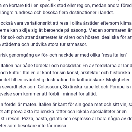
ga en kortare tid i en specifik stad eller region, medan andra föred
längre rundresa och besöka flera destinationer i landet.
också vara variationsrikt att resa i olika årstider, eftersom klima
eterna kan skilja sig åt beroende på säsong. Medan sommaren är
för sol- och strandsemester är våren och hösten idealiska för at
a städerna och undvika stora turistmassor.
orisk genomgång av för- och nackdelar med olika ”resa Italien”
 Italien har både fördelar och nackdelar. En av fördelarna är land
 och kultur. Italien är känt för sin konst, arkitektur och historiska 
ör det till en ovärderlig destination för kulturälskare. Möjligheten 
a sevärdheter som Colosseum, Sixtinska kapellet och Pompejis r
velse som kommer att förbli i minnet för alltid.
 fördel är maten. Italien är känt för sin goda mat och sitt vin, så
t att prova äkta italienska rätter och lokala specialiteter är en
kt i resan. Pizza, pasta, gelato och espresso är bara några av d
eter som besökare inte får missa.