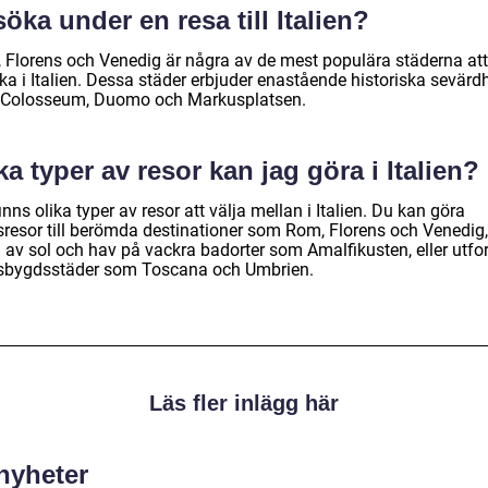
öka under en resa till Italien?
 Florens och Venedig är några av de mest populära städerna att
a i Italien. Dessa städer erbjuder enastående historiska sevärdh
Colosseum, Duomo och Markusplatsen.
ka typer av resor kan jag göra i Italien?
inns olika typer av resor att välja mellan i Italien. Du kan göra
sresor till berömda destinationer som Rom, Florens och Venedig,
a av sol och hav på vackra badorter som Amalfikusten, eller utfo
sbygdsstäder som Toscana och Umbrien.
Läs fler inlägg här
 nyheter