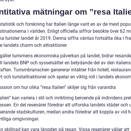
titativa mätningar om ”resa Itali
statistik och forskning har Italien länge varit en av de mest popu
stinationerna i världen. Enligt officiella siffror besökte över 62 m
a turister landet år 2019. Denna siffra väntas fortsätta öka i fr
e landets charm och attraktioner.
 gäller turismens ekonomiska påverkan på landet, bidrar resande 
till landets BNP och sysselsätter en betydande del av den italien
aften. Turismbranschen genererar intäkter från hotell, restauran
t och turistattraktioner och spelar en viktig roll i landets ekonom
ssion om hur olika ”resa Italien” skiljer sig från varandra
alien” kan variera i stil och inriktning beroende på individens pr
essen. En del resenärer föredrar att utforska landets städer och
serande stadskulturen, medan andra föredrar att koppla av vid 
lantliga omgivningar.
n skillnad kan vara längden på resan. Vissa resenärer väljer att