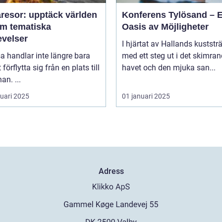
resor: upptäck världen
Konferens Tylösand – 
m tematiska
Oasis av Möjligheter
evelser
I hjärtat av Hallands kuststr
sa handlar inte längre bara
med ett steg ut i det skimra
förflytta sig från en plats till
havet och den mjuka san...
an. ...
ruari 2025
01 januari 2025
Adress