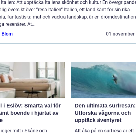
Italien: Att upptäcka Italiens skönhet och kultur En övergripande
lig översikt över ”resa Italien” Italien, ett land känt för sin rika
ria, fantastiska mat och vackra landskap, är en drömdestination
 resenärer. At...
a Blom
01 november
l i Eslöv: Smarta val för
Den ultimata surfresan:
mt boende i hjärtat av
Utforska vågorna och
e
upptäck äventyret
ligger mitt i Skåne och
Att åka på en surfresa är ett