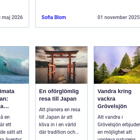
3 maj 2026
Sofia Blom
01 november 2025
timata
En oförglömlig
Vandra kring
an:
resa till Japan
vackra
ka
Grövelsjön
Att planera en resa
a och
på en
till Japan är att
Att vandra i
k
är ett
kliva in i en värld
Grövelsjön erbjuder
ret
e sätt att
där tradition och
en möjlighet att
a äventyr
modernite...
uppleva naturens