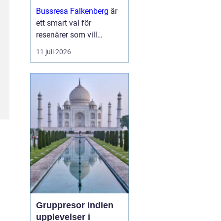
och upplevelser
Bussresa Falkenberg
är
längs vägen
ett smart val för
resenärer som vill
kombinera enkel logistik,
11 juli 2026
prisvärda lösningar och
ett socialt sätt att ta sig
fram. M...
Gruppresor indien
upplevelser i