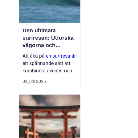
Den ultimata
surfresan: Utforska
vågorna och
upptäck äventyret
Att åka på
en surfresa är
ett spännande sätt att
kombinera äventyr och
avkoppling. Det ger
03 juni 2025
möjlighet att uppleva
naturens krafter
samtidigt som man
utvecklar en ny f&au...