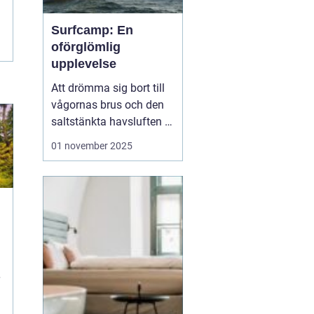
Surfcamp: En
oförglömlig
upplevelse
Att drömma sig bort till
vågornas brus och den
saltstänkta havsluften är
en längtan många
01 november 2025
känner. För den som
letar efter den ultimata
avkopplingen och
äventyret, finns
surfcamp som ett
perfekt alternati...