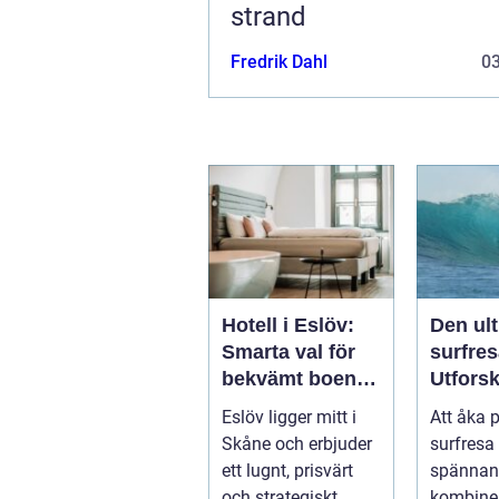
strand
Fredrik Dahl
0
Hotell i Eslöv:
Den ul
Smarta val för
surfres
bekvämt boende
Utfors
i hjärtat av
vågorn
Eslöv ligger mitt i
Att åka 
Skåne
upptäc
Skåne och erbjuder
surfresa 
äventy
ett lugnt, prisvärt
spännand
och strategiskt
kombiner