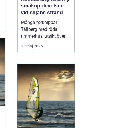
smakupplevelser
vid siljans strand
Många förknippar
Tällberg med röda
timmerhus, utsikt över
Siljan och klassiska
03 maj 2026
dalatraditioner. Men byn
har också blivit en tydlig
matdestination. Här
möts resenärer som vill
äta genuint, närodlat och
vällagat utan att tumma
på vare sig kvalitet ell...