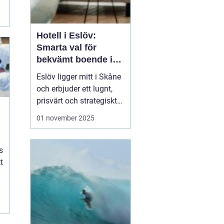
.
Hotell i Eslöv:
Smarta val för
bekvämt boende i
hjärtat av Skåne
Eslöv ligger mitt i Skåne
och erbjuder ett lugnt,
prisvärt och strategiskt
boendealternativ för
01 november 2025
både affärsresande och
fritidsresenärer. Här
möts korta restider till
s
Lund och Malmö, enkel
t
parkering ...