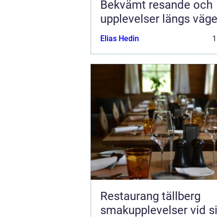
Bekvämt resande och
upplevelser längs väg
Elias Hedin
1
Restaurang tällberg
smakupplevelser vid si