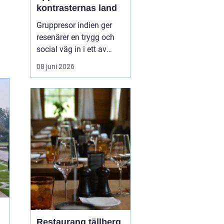
kontrasternas land
Gruppresor indien ger
resenärer en trygg och
social väg in i ett av
världens mest färgstarka
08 juni 2026
länder. Landet bjuder på
starka kontraster mellan
heliga platser och
myllrande städer, mellan
snöklädda bergstoppar
och tropiska stränder.
Med en erfaren res...
Restaurang tällberg