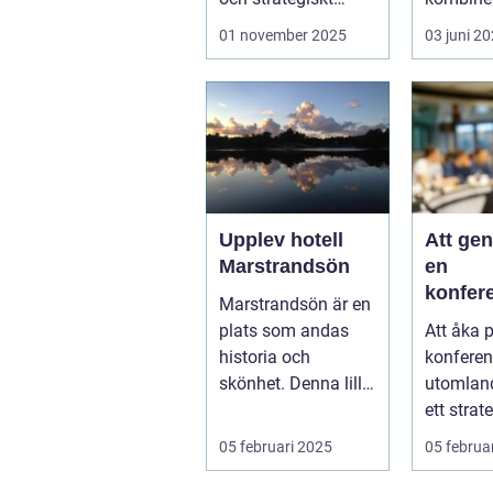
boendealt...
o...
01 november 2025
03 juni 2
Upplev hotell
Att ge
Marstrandsön
en
konfer
Marstrandsön är en
utomla
plats som andas
Att åka 
möjligh
historia och
konferen
tillväx
skönhet. Denna lilla
utomlan
samarb
pärla l&aum...
ett strat
för företa
05 februari 2025
05 februa