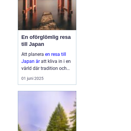
En oförglömlig resa
till Japan
Att planera
en resa till
Japan är
att kliva in i en
värld där tradition och
modernitet möts. Detta
01 juni 2025
fascinerande land
erbjuder något för alla,
oavsett om ...