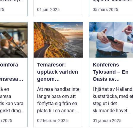
storslagenhet. Gr&..
025
01 juni 2025
05 mars 2025
nomföra
Temaresor:
Konferens
upptäck världen
Tylösand – En
ensresa
genom
Oasis av
nds: En
tematiska
Möjligheter
på en
Att resa handlar inte
I hjärtat av Halland
et för
upplevelser
sresa
längre bara om att
kuststräcka, med et
t och
ds kan vara
förflytta sig från en
steg ut i det
ete
egiskt drag
plats till en annan.
skimrande havet
...
...
och den mjuka
ri 2025
02 februari 2025
01 januari 2025
san...