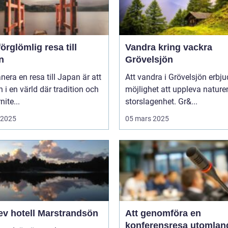
örglömlig resa till
Vandra kring vackra
n
Grövelsjön
anera en resa till Japan är att
Att vandra i Grövelsjön erbju
in i en värld där tradition och
möjlighet att uppleva nature
ite...
storslagenhet. Gr&...
i 2025
05 mars 2025
ev hotell Marstrandsön
Att genomföra en
konferensresa utomlan