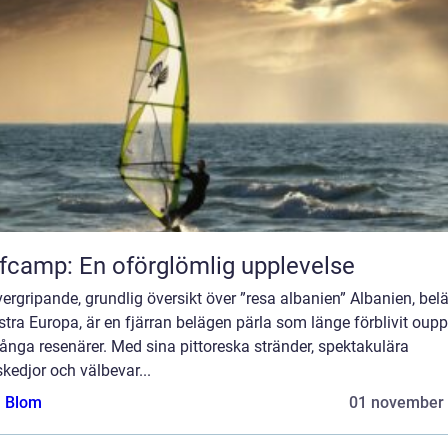
fcamp: En oförglömlig upplevelse
ergripande, grundlig översikt över ”resa albanien” Albanien, belä
tra Europa, är en fjärran belägen pärla som länge förblivit oupp
nga resenärer. Med sina pittoreska stränder, spektakulära
kedjor och välbevar...
a Blom
01 november