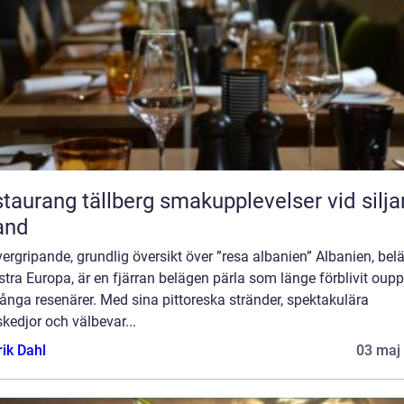
ang tällberg smakupplevelser vid siljans
and
ergripande, grundlig översikt över ”resa albanien” Albanien, belä
tra Europa, är en fjärran belägen pärla som länge förblivit oupp
nga resenärer. Med sina pittoreska stränder, spektakulära
kedjor och välbevar...
rik Dahl
03 maj