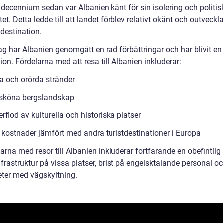
 decennium sedan var Albanien känt för sin isolering och politis
itet. Detta ledde till att landet förblev relativt okänt och outveck
tdestination.
ag har Albanien genomgått en rad förbättringar och har blivit en
ion. Fördelarna med att resa till Albanien inkluderar:
a och orörda stränder
sköna bergslandskap
rflod av kulturella och historiska platser
 kostnader jämfört med andra turistdestinationer i Europa
rna med resor till Albanien inkluderar fortfarande en obefintlig
frastruktur på vissa platser, brist på engelsktalande personal o
eter med vägskyltning.