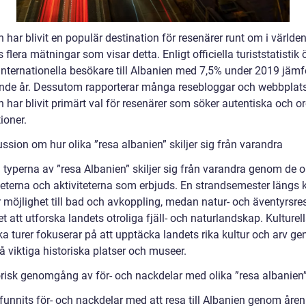
 har blivit en populär destination för resenärer runt om i världen
s flera mätningar som visar detta. Enligt officiella turiststatistik
 internationella besökare till Albanien med 7,5% under 2019 jäm
nde år. Dessutom rapporterar många resebloggar och webbplats
 har blivit primärt val för resenärer som söker autentiska och o
ioner.
ssion om hur olika ”resa albanien” skiljer sig från varandra
 typerna av ”resa Albanien” skiljer sig från varandra genom de o
eterna och aktiviteterna som erbjuds. En strandsemester längs 
r möjlighet till bad och avkoppling, medan natur- och äventyrsre
t att utforska landets otroliga fjäll- och naturlandskap. Kulturel
ka turer fokuserar på att upptäcka landets rika kultur och arv g
 viktiga historiska platser och museer.
orisk genomgång av för- och nackdelar med olika ”resa albanien
funnits för- och nackdelar med att resa till Albanien genom åren