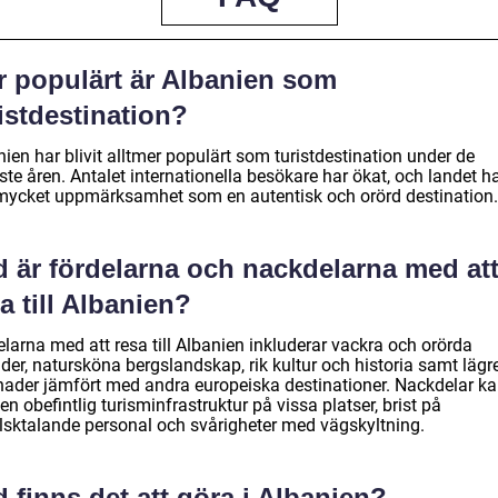
r populärt är Albanien som
istdestination?
ien har blivit alltmer populärt som turistdestination under de
te åren. Antalet internationella besökare har ökat, och landet h
 mycket uppmärksamhet som en autentisk och orörd destination.
d är fördelarna och nackdelarna med at
a till Albanien?
larna med att resa till Albanien inkluderar vackra och orörda
der, natursköna bergslandskap, rik kultur och historia samt lägr
nader jämfört med andra europeiska destinationer. Nackdelar k
en obefintlig turisminfrastruktur på vissa platser, brist på
lsktalande personal och svårigheter med vägskyltning.
 finns det att göra i Albanien?