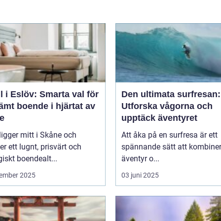
l i Eslöv: Smarta val för
Den ultimata surfresan:
mt boende i hjärtat av
Utforska vågorna och
e
upptäck äventyret
ligger mitt i Skåne och
Att åka på en surfresa är ett
er ett lugnt, prisvärt och
spännande sätt att kombine
giskt boendealt...
äventyr o...
ember 2025
03 juni 2025