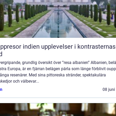
or indien upplevelser i kontrasternas
d
ergripande, grundlig översikt över ”resa albanien” Albanien, belä
tra Europa, är en fjärran belägen pärla som länge förblivit oupp
nga resenärer. Med sina pittoreska stränder, spektakulära
kedjor och välbevar...
n
08 juni