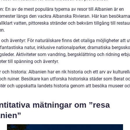
n: En av de mest populära typerna av resor till Albanien är en
emester längs den vackra Albanska Rivieran. Här kan besökarna
allklart vatten, pittoreska stränder och bekväm tillgång till resta
en.
 och äventyr: För naturälskare finns det otaliga möjligheter att 
 fantastiska natur, inklusive nationalparker, dramatiska bergssk
sleder. Aktiviteter som vandring, bergsklättring och ridning erbj
ter till spänning och äventyr.
r och historia: Albanien har en rik historia och ett arv av kulturell
 och ruiner. Besökare kan utforska historiska städer som Berat o
stër och uppskatta landets historia genom att besöka museer oc
ntitativa mätningar om ”resa
anien”