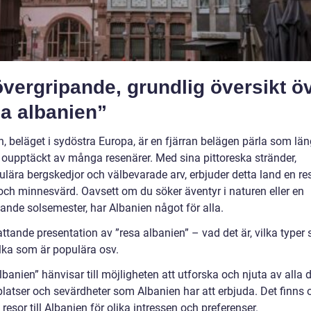
vergripande, grundlig översikt ö
a albanien”
n, beläget i sydöstra Europa, är en fjärran belägen pärla som lä
t oupptäckt av många resenärer. Med sina pittoreska stränder,
ulära bergskedjor och välbevarade arv, erbjuder detta land en r
 och minnesvärd. Oavsett om du söker äventyr i naturen eller en
ande solsemester, har Albanien något för alla.
ttande presentation av ”resa albanien” – vad det är, vilka typer
ilka som är populära osv.
banien” hänvisar till möjligheten att utforska och njuta av alla 
latser och sevärdheter som Albanien har att erbjuda. Det finns o
 resor till Albanien för olika intressen och preferenser.