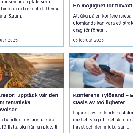
randsön är en plats som
En möjlighet för tillväx
 historia och skönhet. Denna
samarbete
pärla l&aum...
Att åka på en konferensresa
utomlands kan vara ett strat
drag för företa...
ruari 2025
05 februari 2025
resor: upptäck världen
Konferens Tylösand – 
m tematiska
Oasis av Möjligheter
evelser
I hjärtat av Hallands kuststr
sa handlar inte längre bara
med ett steg ut i det skimra
förflytta sig från en plats till
havet och den mjuka san...