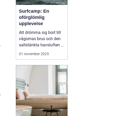
Surfcamp: En
oförglömlig
upplevelse
Att drömma sig bort till
vågornas brus och den
.
saltstänkta havsluften är
en längtan många
01 november 2025
känner. För den som
letar efter den ultimata
avkopplingen och
äventyret, finns
surfcamp som ett
perfekt alternati...
a