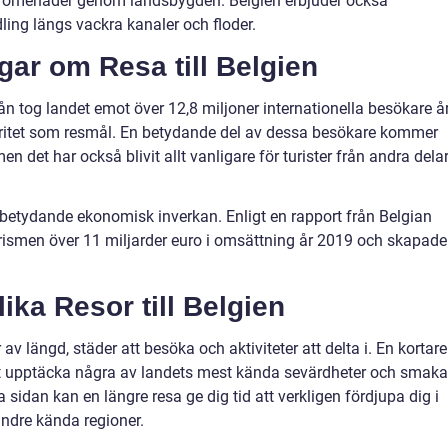
 promenader genom landsbygden. Belgien erbjuder också
dling längs vackra kanaler och floder.
gar om Resa till Belgien
yrån tog landet emot över 12,8 miljoner internationella besökare å
aritet som resmål. En betydande del av dessa besökare kommer
en det har också blivit allt vanligare för turister från andra dela
 betydande ekonomisk inverkan. Enligt en rapport från Belgian
rismen över 11 miljarder euro i omsättning år 2019 och skapade
ika Resor till Belgien
er av längd, städer att besöka och aktiviteter att delta i. En kortare
tt upptäcka några av landets mest kända sevärdheter och smaka
a sidan kan en längre resa ge dig tid att verkligen fördjupa dig i
indre kända regioner.