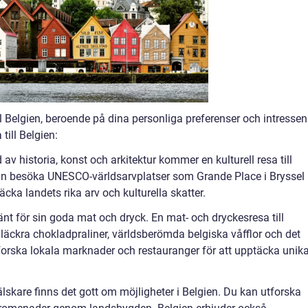
ll Belgien, beroende på dina personliga preferenser och intressen
till Belgien:
 av historia, konst och arkitektur kommer en kulturell resa till
 kan besöka UNESCO-världsarvplatser som Grande Place i Bryssel
cka landets rika arv och kulturella skatter.
änt för sin goda mat och dryck. En mat- och dryckesresa till
v läckra chokladpraliner, världsberömda belgiska våfflor och det
tforska lokala marknader och restauranger för att upptäcka unik
älskare finns det gott om möjligheter i Belgien. Du kan utforska