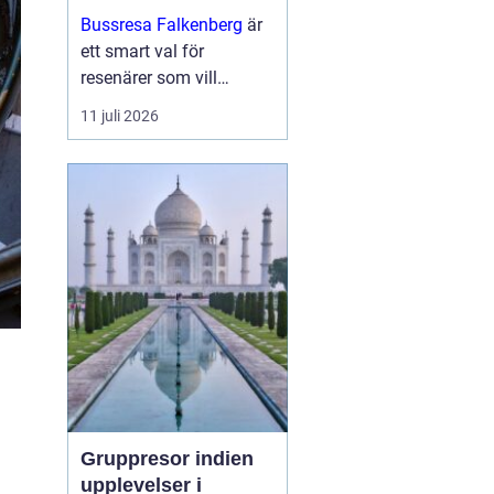
och upplevelser
Bussresa Falkenberg
är
längs vägen
ett smart val för
resenärer som vill
kombinera enkel logistik,
11 juli 2026
prisvärda lösningar och
ett socialt sätt att ta sig
fram. M...
Gruppresor indien
upplevelser i