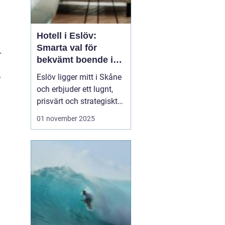
Hotell i Eslöv:
Smarta val för
r
bekvämt boende i
hjärtat av Skåne
Eslöv ligger mitt i Skåne
r
och erbjuder ett lugnt,
prisvärt och strategiskt
boendealternativ för
01 november 2025
både affärsresande och
fritidsresenärer. Här
möts korta restider till
Lund och Malmö, enkel
parkering ...