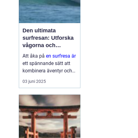
Den ultimata
surfresan: Utforska
vågorna och
upptäck äventyret
Att åka på
en surfresa är
ett spännande sätt att
kombinera äventyr och
avkoppling. Det ger
03 juni 2025
möjlighet att uppleva
naturens krafter
samtidigt som man
utvecklar en ny f&au...