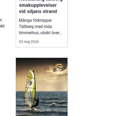
smakupplevelser
vid siljans strand
r;
Många förknippar
ekt
Tällberg med röda
timmerhus, utsikt över
Siljan och klassiska
03 maj 2026
dalatraditioner. Men byn
har också blivit en tydlig
matdestination. Här
möts resenärer som vill
äta genuint, närodlat och
vällagat utan att tumma
på vare sig kvalitet ell...