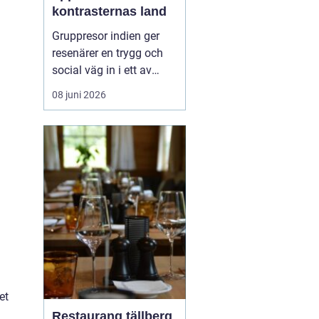
kontrasternas land
Gruppresor indien ger
resenärer en trygg och
social väg in i ett av
världens mest färgstarka
08 juni 2026
länder. Landet bjuder på
starka kontraster mellan
heliga platser och
myllrande städer, mellan
snöklädda bergstoppar
och tropiska stränder.
Med en erfaren res...
et
Restaurang tällberg