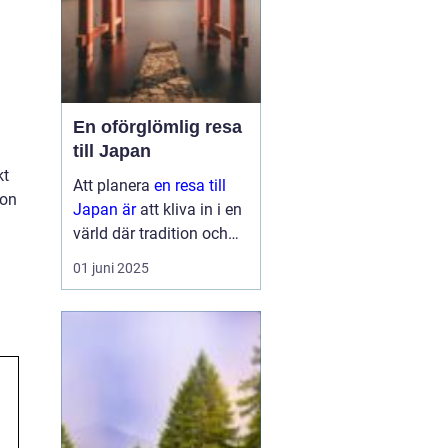
En oförglömlig resa
till Japan
kt
Att planera
en resa till
ion
Japan är
att kliva in i en
värld där tradition och
modernitet möts. Detta
01 juni 2025
fascinerande land
erbjuder något för alla,
oavsett om ...