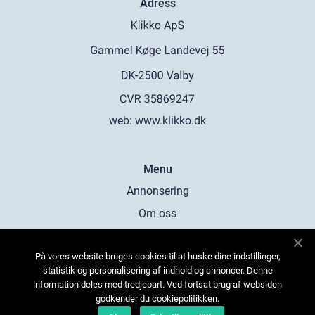
Adress
web:
www.klikko.dk
Menu
Annonsering
Om oss
Cookies
På vores website bruges cookies til at huske dine indstillinger,
Kontakta oss
statistik og personalisering af indhold og annoncer. Denne
Sitemap
information deles med tredjepart. Ved fortsat brug af websiden
godkender du cookiepolitikken.