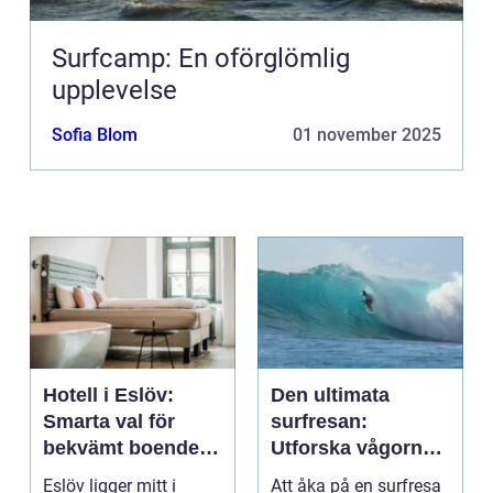
Surfcamp: En oförglömlig
upplevelse
Sofia Blom
01 november 2025
Hotell i Eslöv:
Den ultimata
Smarta val för
surfresan:
bekvämt boende i
Utforska vågorna
hjärtat av Skåne
och upptäck
Eslöv ligger mitt i
Att åka på en surfresa