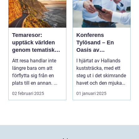
Temaresor:
Konferens
upptäck världen
Tylösand – En
genom tematiska
Oasis av
upplevelser
Möjligheter
Att resa handlar inte
I hjärtat av Hallands
längre bara om att
kuststräcka, med ett
förflytta sig från en
steg ut i det skimrande
plats till en annan. ...
havet och den mjuka
san...
02 februari 2025
01 januari 2025