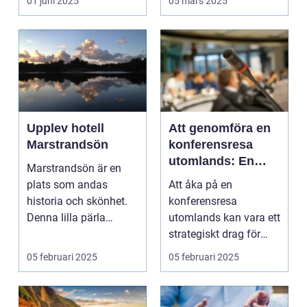
01 juni 2025
05 mars 2025
Upplev hotell
Att genomföra en
Marstrandsön
konferensresa
utomlands: En
Marstrandsön är en
möjlighet för
plats som andas
Att åka på en
tillväxt och
historia och skönhet.
konferensresa
samarbete
Denna lilla pärla
utomlands kan vara ett
l&aum...
strategiskt drag för
företa...
05 februari 2025
05 februari 2025