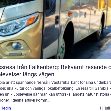
sresa från Falkenberg: Bekvämt resande 
levelser längs vägen
a är ett spännande resmål i Västafrika, känt för sina underbar
der, rika kultur och vänliga lokalbefolkning. En resa till Gambia 
en unik upplevelse där man kan utforska landets natur, historia
tioner. I denna artikel komm...
s Hedin
11 jul