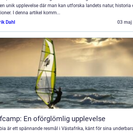
en unik upplevelse där man kan utforska landets natur, historia
tioner. I denna artikel komm...
rik Dahl
03 maj
fcamp: En oförglömlig upplevelse
a är ett spännande resmål i Västafrika, känt för sina underbar