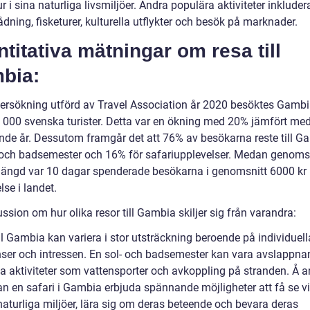
ur i sina naturliga livsmiljöer. Andra populära aktiviteter inkluder
dning, fisketurer, kulturella utflykter och besök på marknader.
titativa mätningar om resa till
bia:
dersökning utförd av Travel Association år 2020 besöktes Gambi
3 000 svenska turister. Detta var en ökning med 20% jämfört me
nde år. Dessutom framgår det att 76% av besökarna reste till G
- och badsemester och 16% för safariupplevelser. Medan genomsn
elängd var 10 dagar spenderade besökarna i genomsnitt 6000 kr
else i landet.
ssion om hur olika resor till Gambia skiljer sig från varandra:
ll Gambia kan variera i stor utsträckning beroende på individuell
nser och intressen. En sol- och badsemester kan vara avslappn
la aktiviteter som vattensporter och avkoppling på stranden. Å 
an en safari i Gambia erbjuda spännande möjligheter att få se vi
naturliga miljöer, lära sig om deras beteende och bevara deras