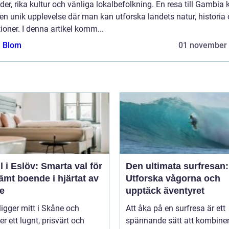
der, rika kultur och vänliga lokalbefolkning. En resa till Gambia 
en unik upplevelse där man kan utforska landets natur, historia
tioner. I denna artikel komm...
a Blom
01 november
l i Eslöv: Smarta val för
Den ultimata surfresan:
mt boende i hjärtat av
Utforska vågorna och
e
upptäck äventyret
ligger mitt i Skåne och
Att åka på en surfresa är ett
er ett lugnt, prisvärt och
spännande sätt att kombine