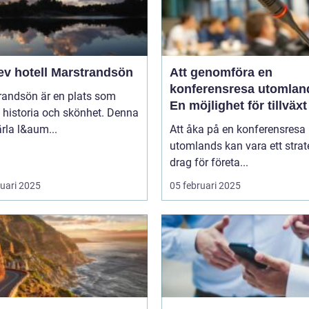
ev hotell Marstrandsön
Att genomföra en
konferensresa utomlan
randsön är en plats som
En möjlighet för tillväx
 historia och skönhet. Denna
samarbete
pärla l&aum...
Att åka på en konferensresa
utomlands kan vara ett strat
drag för företa...
ruari 2025
05 februari 2025