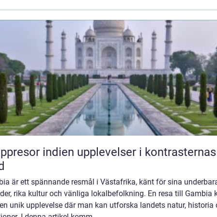
or indien upplevelser i kontrasternas
d
a är ett spännande resmål i Västafrika, känt för sina underbar
der, rika kultur och vänliga lokalbefolkning. En resa till Gambia 
en unik upplevelse där man kan utforska landets natur, historia
tioner. I denna artikel komm...