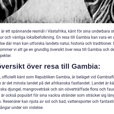
är ett spännande resmål i Västafrika, känt för sina underbara st
tur och vänliga lokalbefolkning. En resa till Gambia kan vara en 
se där man kan utforska landets natur, historia och traditioner. 
kommer vi att ge en grundlig översikt över resa till Gambia och d
pekter.
versikt över resa till Gambia:
 officiellt känt som Republiken Gambia, är beläget vid Gambiaf
 är det minsta landet på det afrikanska fastlandet. Landet är kä
piska djungel, mangroveträsk och sin oöverträffade flora och fau
är också populärt för sina vackra stränder som sträcker sig län
n. Resenärer kan njuta av sol och bad, vattensporter och fantast
ångar under sin vistelse.