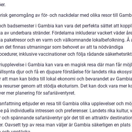
öer.
orisk genomgång av för- och nackdelar med olika resor till Gamb
 och badsemester i Gambia kan vara det perfekta sättet att kopp
a av underbara stränder. Fördelarna inkluderar vackert väder åre
da paketresor och en varm och välkomnande lokalbefolkning. Å 
an det finnas utmaningar som behovet av att ta nödvändiga
cedurer, inklusive vaccinationer och följa rådande säkerhetsriktl
riupplevelse i Gambia kan vara en magisk resa där man får möjl
ällsynta djur och få en djupare förståelse för landets rika ekosy
är att man kan bidra till lokal ekonomi och bevarandet av Gambia
ga resurser genom att stödja ekoturism. Det kan dock vara mer 
er mer planering för safariäventyret.
nfattning erbjuder en resa till Gambia olika upplevelser och möj
 på individuella intressen och preferenser. Landets rika kultur, 
 och spännande safariäventyr gör det till en attraktiv destinatio
r. Oavsett typ av resa man väljer är Gambia säkerligen en plats 
a och upptäcka.