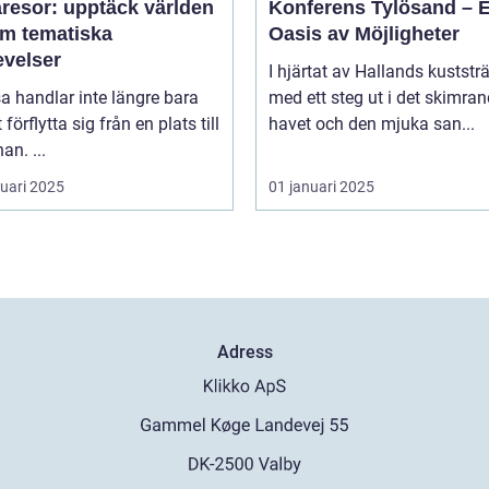
resor: upptäck världen
Konferens Tylösand – 
m tematiska
Oasis av Möjligheter
evelser
I hjärtat av Hallands kuststr
sa handlar inte längre bara
med ett steg ut i det skimra
förflytta sig från en plats till
havet och den mjuka san...
an. ...
ruari 2025
01 januari 2025
Adress