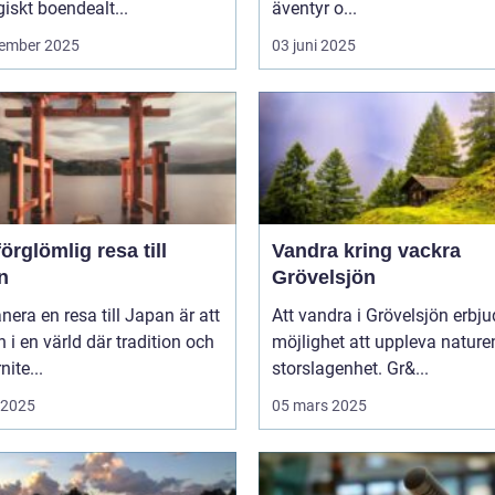
giskt boendealt...
äventyr o...
ember 2025
03 juni 2025
örglömlig resa till
Vandra kring vackra
n
Grövelsjön
anera en resa till Japan är att
Att vandra i Grövelsjön erbju
in i en värld där tradition och
möjlighet att uppleva nature
ite...
storslagenhet. Gr&...
i 2025
05 mars 2025