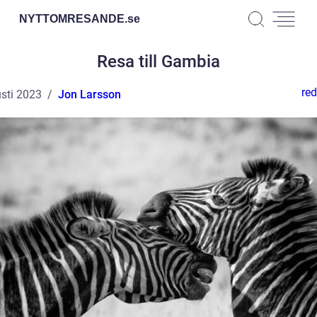
NYTTOMRESANDE.
se
Resa till Gambia
red
sti 2023
Jon Larsson