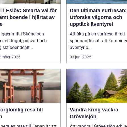
l i Eslöv: Smarta val för
Den ultimata surfresan:
mt boende i hjärtat av
Utforska vågorna och
e
upptäck äventyret
ligger mitt i Skåne och
Att åka på en surfresa är ett
er ett lugnt, prisvärt och
spännande sätt att kombine
giskt boendealt...
äventyr o...
ember 2025
03 juni 2025
örglömlig resa till
Vandra kring vackra
n
Grövelsjön
anera en resa till Japan är att
Att vandra i Grövelsjön erbju