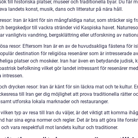
k till historiska platser, museer och traditionella byar. Du får m
eva landets konst, musik, dans och litteratur på nära håll.
resor: Iran är känt för sin mångfaldiga natur, som sträcker sig f
h bergskedjor till vackra stränder vid Kaspiska havet. Naturresor
ar vanligtvis vandring, bergsklättring eller utforskning av nation
iösa resor: Eftersom Iran är en av de huvudsakliga fästena för is
opulär destination för religiösa resenärer som är intresserade av
heliga platser och moskéer. Iran har även en betydande judisk, k
astrisk befolkning vilket gör landet intressant för resenärer me
a intressen.
och drycken resor: Iran är känt för sin läckra mat och te kultur. 
kesresa till Iran ger dig möjlighet att prova traditionella rätter o
, samt utforska lokala marknader och restauranger.
vilken typ av resa till Iran du väljer, är det viktigt att komma ihåg
nd har sina egna normer och regler. Det är bra att göra lite forsk
och vara respektfull mot landets kultur och traditioner.