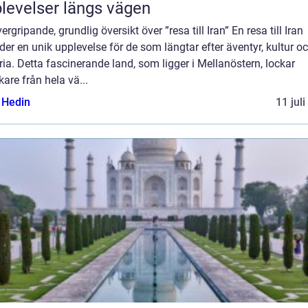
levelser längs vägen
ergripande, grundlig översikt över ”resa till Iran” En resa till Iran
der en unik upplevelse för de som längtar efter äventyr, kultur o
ria. Detta fascinerande land, som ligger i Mellanöstern, lockar
are från hela vä...
s Hedin
11 jul