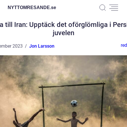
NYTTOMRESANDE.
se
a till Iran: Upptäck det oförglömliga i Pers
juvelen
red
ember 2023
Jon Larsson