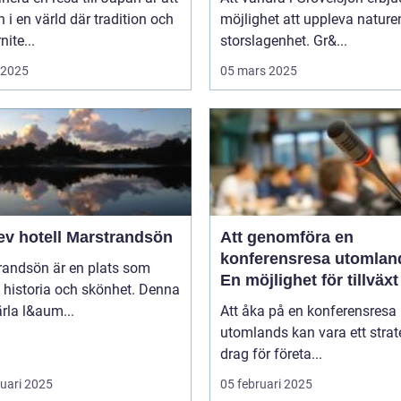
in i en värld där tradition och
möjlighet att uppleva nature
ite...
storslagenhet. Gr&...
i 2025
05 mars 2025
ev hotell Marstrandsön
Att genomföra en
konferensresa utomlan
randsön är en plats som
En möjlighet för tillväx
 historia och skönhet. Denna
samarbete
pärla l&aum...
Att åka på en konferensresa
utomlands kan vara ett strat
drag för företa...
ruari 2025
05 februari 2025