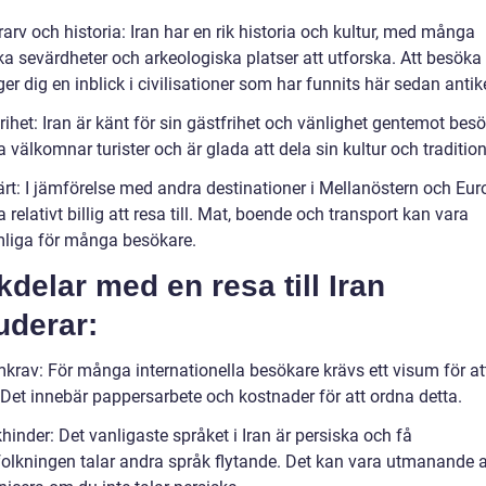
rarv och historia: Iran har en rik historia och kultur, med många
ka sevärdheter och arkeologiska platser att utforska. Att besöka
ger dig en inblick i civilisationer som har funnits här sedan antik
rihet: Iran är känt för sin gästfrihet och vänlighet gentemot besö
a välkomnar turister och är glada att dela sin kultur och tradition
ärt: I jämförelse med andra destinationer i Mellanöstern och Eur
a relativt billig att resa till. Mat, boende och transport kan vara
liga för många besökare.
delar med en resa till Iran
uderar:
mkrav: För många internationella besökare krävs ett visum för at
n. Det innebär pappersarbete och kostnader för att ordna detta.
hinder: Det vanligaste språket i Iran är persiska och få
folkningen talar andra språk flytande. Det kan vara utmanande a