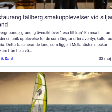
ang tällberg smakupplevelser vid siljans
and
ergripande, grundlig översikt över ”resa till Iran” En resa till Iran
der en unik upplevelse för de som längtar efter äventyr, kultur o
ria. Detta fascinerande land, som ligger i Mellanöstern, lockar
are från hela vä...
rik Dahl
03 maj