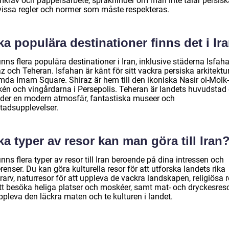
mkrav och pappersarbete, språkhinder om man inte talar persisk
vissa regler och normer som måste respekteras.
ka populära destinationer finns det i Ir
inns flera populära destinationer i Iran, inklusive städerna Isfaha
z och Teheran. Isfahan är känt för sitt vackra persiska arkitektu
mda Imam Square. Shiraz är hem till den ikoniska Nasir ol-Molk-
én och vingårdarna i Persepolis. Teheran är landets huvudstad
uder en modern atmosfär, fantastiska museer och
stadsupplevelser.
ka typer av resor kan man göra till Iran
inns flera typer av resor till Iran beroende på dina intressen och
renser. Du kan göra kulturella resor för att utforska landets rika
rarv, naturresor för att uppleva de vackra landskapen, religiösa 
att besöka heliga platser och moskéer, samt mat- och dryckesreso
ppleva den läckra maten och te kulturen i landet.