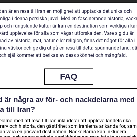
dan är en resa till Iran en möjlighet att upptäcka det unika och
mliga i denna persiska juvel. Med en fascinerande historia, vack
p och fängslande kultur är Iran en destination som verkligen ka
ärd upplevelse för alla som vågar utforska den. Vare sig du är
rad av historia, mat, natur eller religion, finns det något för alla i
na väskor och ge dig ut på en resa till detta spännande land, dä
och själ kommer att berikas av dess skönhet och mångfald.
FAQ
 är några av för- och nackdelarna med 
a till Iran?
larna med att resa till Iran inkluderar att uppleva landets rika
rarv och historia, den gästfrihet som iranierna är kända för, samt
kan vara en prisvärd destination. Nackdelarna kan inkludera