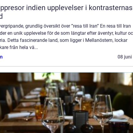
or indien upplevelser i kontrasternas
d
ergripande, grundlig översikt över ”resa till Iran” En resa till Iran
der en unik upplevelse för de som längtar efter äventyr, kultur o
ria. Detta fascinerande land, som ligger i Mellanöstern, lockar
are från hela vä...
n
08 juni