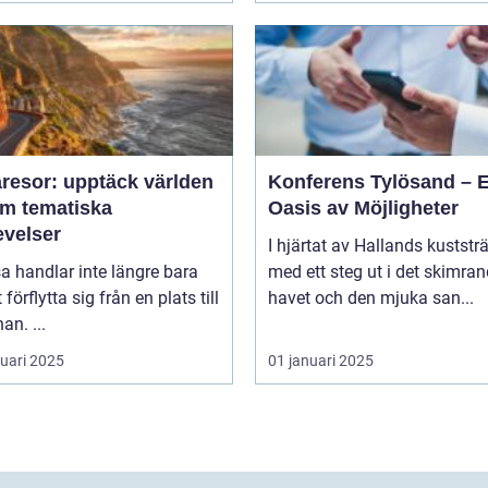
resor: upptäck världen
Konferens Tylösand – 
m tematiska
Oasis av Möjligheter
evelser
I hjärtat av Hallands kuststr
sa handlar inte längre bara
med ett steg ut i det skimra
förflytta sig från en plats till
havet och den mjuka san...
an. ...
ruari 2025
01 januari 2025