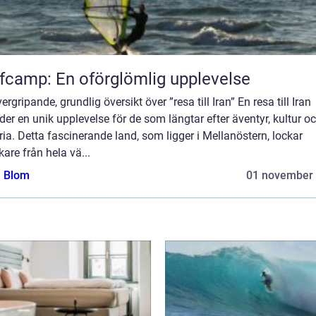
fcamp: En oförglömlig upplevelse
ergripande, grundlig översikt över ”resa till Iran” En resa till Iran
der en unik upplevelse för de som längtar efter äventyr, kultur o
ria. Detta fascinerande land, som ligger i Mellanöstern, lockar
are från hela vä...
a Blom
01 november