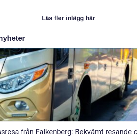
Läs fler inlägg här
 nyheter
sresa från Falkenberg: Bekvämt resande 