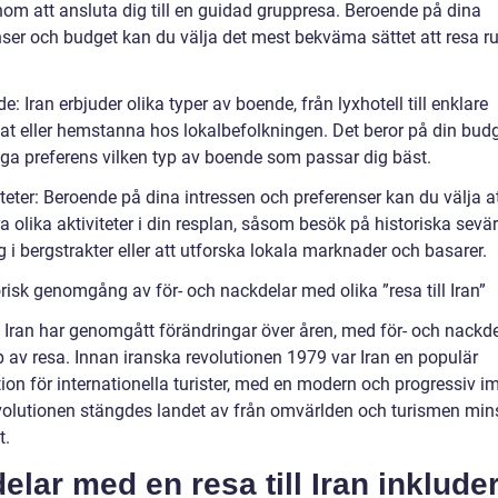
nom att ansluta dig till en guidad gruppresa. Beroende på dina
nser och budget kan du välja det mest bekväma sättet att resa ru
e: Iran erbjuder olika typer av boende, från lyxhotell till enklare
at eller hemstanna hos lokalbefolkningen. Det beror på din bud
iga preferens vilken typ av boende som passar dig bäst.
iteter: Beroende på dina intressen och preferenser kan du välja a
a olika aktiviteter i din resplan, såsom besök på historiska sevär
 i bergstrakter eller att utforska lokala marknader och basarer.
risk genomgång av för- och nackdelar med olika ”resa till Iran”
l Iran har genomgått förändringar över åren, med för- och nackde
p av resa. Innan iranska revolutionen 1979 var Iran en populär
ion för internationella turister, med en modern och progressiv i
evolutionen stängdes landet av från omvärlden och turismen mi
t.
elar med en resa till Iran inkluder