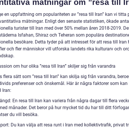
titativa mätningar om ”resa till I
ge en uppfattning om populariteten av ”resa till Iran” kan vi titta 
antitativa mätningar. Enligt den senaste statistiken, ökade anta
tionella turister till Iran med över 50% mellan åren 2018-2019. 
städerna Isfahan, Shiraz och Teheran som populära destinatione
ionella besökare. Detta tyder på att intresset för att resa till Iran
fler och fler människor vill utforska landets rika kulturarv och o
ndskap.
ssion om hur olika ”resa till Iran” skiljer sig från varandra
s flera sätt som ”resa till Iran” kan skilja sig från varandra, ber
ndivids preferenser och önskemål. Här är några faktorer som kan
l Iran:
ängd: En resa till Iran kan variera från några dagar till flera vecko
 med månader. Det beror på hur mycket tid du har till ditt förfog
atser du vill besöka.
port: Du kan välja att resa runt i Iran med kollektivtrafik, privat 