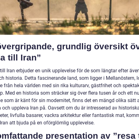
vergripande, grundlig översikt ö
a till Iran”
till Iran erbjuder en unik upplevelse för de som längtar efter även
ch historia. Detta fascinerande land, som ligger i Mellanöstern, 
 från hela världen med sin rika kulturarv, gästfrihet och spekta
. Med en historia som sträcker sig över flera tusen år och ett n
 som är känt för sin modernitet, finns det en mängd olika sätt a
a och uppleva Iran på. Oavsett om du är intresserad av historisk
ter, livfulla basarer, vackra arkitektur eller fantastisk mat, kom
l Iran att bjuda på en oförglömlig upplevelse.
mfattande presentation av ”resa t