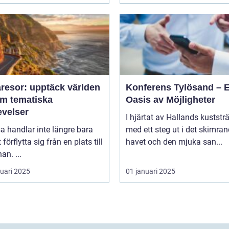
resor: upptäck världen
Konferens Tylösand – 
m tematiska
Oasis av Möjligheter
evelser
I hjärtat av Hallands kuststr
sa handlar inte längre bara
med ett steg ut i det skimra
förflytta sig från en plats till
havet och den mjuka san...
an. ...
ruari 2025
01 januari 2025