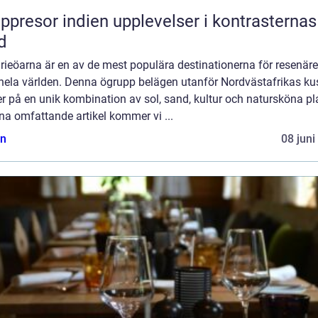
or indien upplevelser i kontrasternas
d
ieöarna är en av de mest populära destinationerna för resenäre
 hela världen. Denna ögrupp belägen utanför Nordvästafrikas ku
r på en unik kombination av sol, sand, kultur och natursköna pla
na omfattande artikel kommer vi ...
n
08 juni