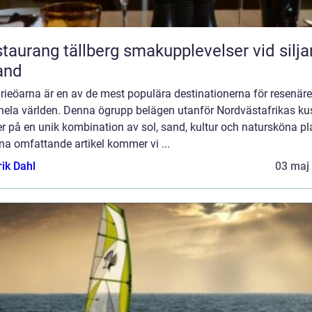
ang tällberg smakupplevelser vid siljans
and
ieöarna är en av de mest populära destinationerna för resenäre
 hela världen. Denna ögrupp belägen utanför Nordvästafrikas ku
r på en unik kombination av sol, sand, kultur och natursköna pla
na omfattande artikel kommer vi ...
rik Dahl
03 maj