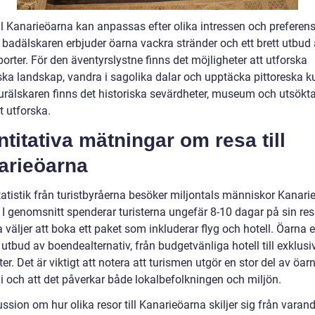
ll Kanarieöarna kan anpassas efter olika intressen och preferens
h badälskaren erbjuder öarna vackra stränder och ett brett utbud
orter. För den äventyrslystne finns det möjligheter att utforska
ska landskap, vandra i sagolika dalar och upptäcka pittoreska k
turälskaren finns det historiska sevärdheter, museum och utsökta
t utforska.
titativa mätningar om resa till
arieöarna
tatistik från turistbyråerna besöker miljontals människor Kanari
. I genomsnitt spenderar turisterna ungefär 8-10 dagar på sin re
a väljer att boka ett paket som inkluderar flyg och hotell. Öarna 
t utbud av boendealternativ, från budgetvänliga hotell till exklusi
ter. Det är viktigt att notera att turismen utgör en stor del av öar
 och att det påverkar både lokalbefolkningen och miljön.
ssion om hur olika resor till Kanarieöarna skiljer sig från varan