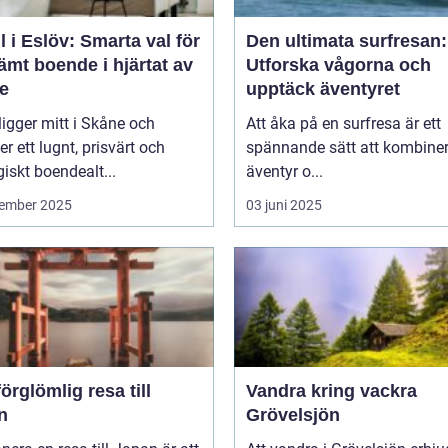
l i Eslöv: Smarta val för
Den ultimata surfresan:
mt boende i hjärtat av
Utforska vågorna och
e
upptäck äventyret
ligger mitt i Skåne och
Att åka på en surfresa är ett
er ett lugnt, prisvärt och
spännande sätt att kombine
giskt boendealt...
äventyr o...
ember 2025
03 juni 2025
örglömlig resa till
Vandra kring vackra
n
Grövelsjön