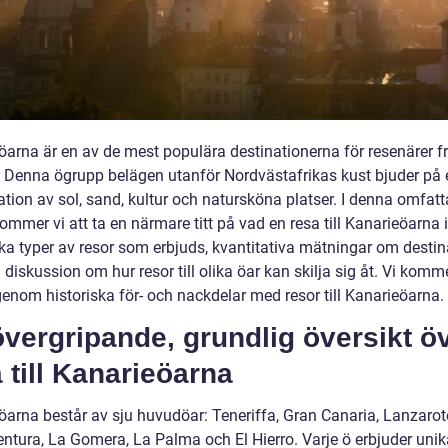
öarna är en av de mest populära destinationerna för resenärer f
. Denna ögrupp belägen utanför Nordvästafrikas kust bjuder på 
tion av sol, sand, kultur och natursköna platser. I denna omfat
kommer vi att ta en närmare titt på vad en resa till Kanarieöarna 
lika typer av resor som erbjuds, kvantitativa mätningar om desti
diskussion om hur resor till olika öar kan skilja sig åt. Vi komm
genom historiska för- och nackdelar med resor till Kanarieöarna.
vergripande, grundlig översikt ö
 till Kanarieöarna
öarna består av sju huvudöar: Teneriffa, Gran Canaria, Lanzarot
entura, La Gomera, La Palma och El Hierro. Varje ö erbjuder unik