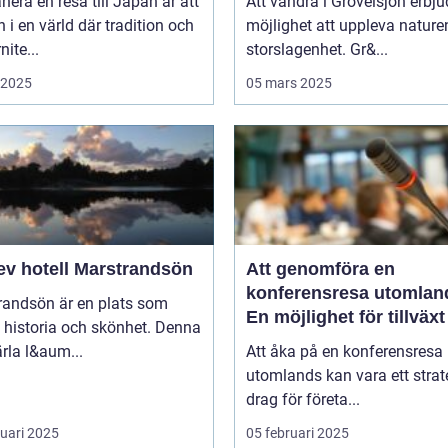
anera en resa till Japan är att
Att vandra i Grövelsjön erbju
in i en värld där tradition och
möjlighet att uppleva nature
ite...
storslagenhet. Gr&...
i 2025
05 mars 2025
ev hotell Marstrandsön
Att genomföra en
konferensresa utomlan
randsön är en plats som
En möjlighet för tillväx
 historia och skönhet. Denna
samarbete
pärla l&aum...
Att åka på en konferensresa
utomlands kan vara ett strat
drag för företa...
ruari 2025
05 februari 2025