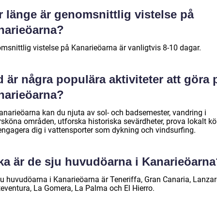
 länge är genomsnittlig vistelse på
narieöarna?
msnittlig vistelse på Kanarieöarna är vanligtvis 8-10 dagar.
 är några populära aktiviteter att göra 
narieöarna?
anarieöarna kan du njuta av sol- och badsemester, vandring i
rsköna områden, utforska historiska sevärdheter, prova lokalt kö
engagera dig i vattensporter som dykning och vindsurfing.
lka är de sju huvudöarna i Kanarieöarn
ju huvudöarna i Kanarieöarna är Teneriffa, Gran Canaria, Lanzar
teventura, La Gomera, La Palma och El Hierro.