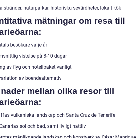
 stränder, naturparkar, historiska sevärdheter, lokalt kök
titativa mätningar om resa till
arieöarna:
tals besökare varje år
snittlig vistelse på 8-10 dagar
ng av flyg och hotellpaket vanligt
variation av boendealternativ
lnader mellan olika resor till
arieöarna:
iffas vulkaniska landskap och Santa Cruz de Tenerife
anarias sol och bad, samt livligt nattliv
rotes månliknande landskap och konstverk av César Manrique