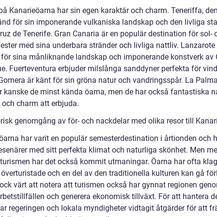
 på Kanarieöarna har sin egen karaktär och charm. Teneriffa, den
känd för sin imponerande vulkaniska landskap och den livliga st
uz de Tenerife. Gran Canaria är en populär destination för sol- 
ster med sina underbara stränder och livliga nattliv. Lanzarote 
för sina månliknande landskap och imponerande konstverk av 
e. Fuerteventura erbjuder milslånga sanddyner perfekta för vind
Gomera är känt för sin gröna natur och vandringsspår. La Palma
är kanske de minst kända öarna, men de har också fantastiska n
 och charm att erbjuda.
orisk genomgång av för- och nackdelar med olika resor till Kana
öarna har varit en populär semesterdestination i årtionden och 
resenärer med sitt perfekta klimat och naturliga skönhet. Men m
turismen har det också kommit utmaningar. Öarna har ofta kla
 överturistade och en del av den traditionella kulturen kan gå för
dock värt att notera att turismen också har gynnat regionen geno
betstillfällen och generera ekonomisk tillväxt. För att hantera 
ar regeringen och lokala myndigheter vidtagit åtgärder för att f