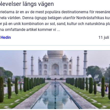
levelser längs vägen
ieöarna är en av de mest populära destinationerna för resenäre
 hela världen. Denna ögrupp belägen utanför Nordvästafrikas ku
r på en unik kombination av sol, sand, kultur och natursköna pla
na omfattande artikel kommer vi ...
s Hedin
11 jul