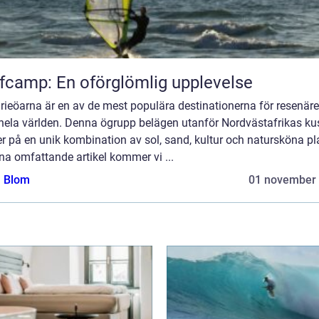
fcamp: En oförglömlig upplevelse
ieöarna är en av de mest populära destinationerna för resenäre
 hela världen. Denna ögrupp belägen utanför Nordvästafrikas ku
r på en unik kombination av sol, sand, kultur och natursköna pla
na omfattande artikel kommer vi ...
a Blom
01 november