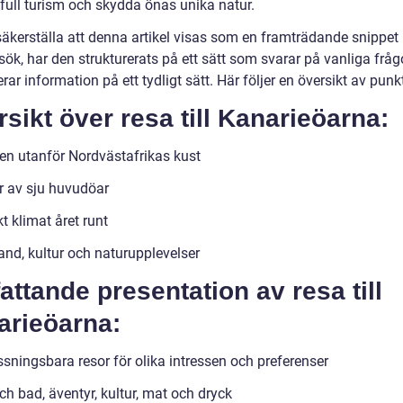
full turism och skydda önas unika natur.
säkerställa att denna artikel visas som en framträdande snippet i
ök, har den strukturerats på ett sätt som svarar på vanliga fråg
rar information på ett tydligt sätt. Här följer en översikt av punkt
sikt över resa till Kanarieöarna:
en utanför Nordvästafrikas kust
r av sju huvudöar
t klimat året runt
and, kultur och naturupplevelser
ttande presentation av resa till
arieöarna:
sningsbara resor för olika intressen och preferenser
ch bad, äventyr, kultur, mat och dryck