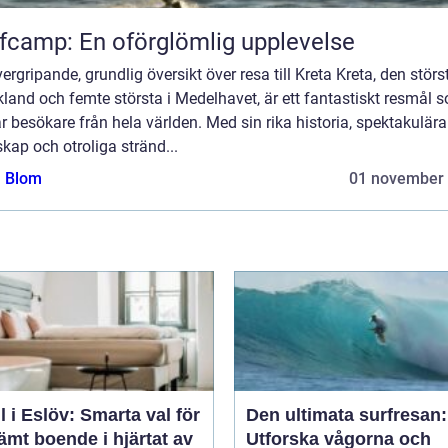
fcamp: En oförglömlig upplevelse
ergripande, grundlig översikt över resa till Kreta Kreta, den störs
kland och femte största i Medelhavet, är ett fantastiskt resmål 
r besökare från hela världen. Med sin rika historia, spektakulära
kap och otroliga stränd...
a Blom
01 november
l i Eslöv: Smarta val för
Den ultimata surfresan:
mt boende i hjärtat av
Utforska vågorna och