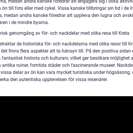
na, medan andra kanske föredrar att engagera sig i olika aktivit
 ön till fots eller med cykel. Vissa kanske tillbringar sin tid i de l
a, medan andra kanske föredrar att uppleva den lugna och avsk
ren i de mindre byarna.
orisk genomgång av för- och nackdelar med olika resa till Kreta
etraktar de historiska för- och nackdelarna med olika resor till K
t det finns flera aspekter att ta hänsyn till. På den positiva sidan
 fantastisk historia och kulturarv, vilket ger besökare möjlighet a
a antika ruiner, forntida städer och fascinerande museer. Nackd
 vissa delar av ön kan vara mycket turistiska under högsäsong, v
erka den autentiska upplevelsen för vissa resenärer.