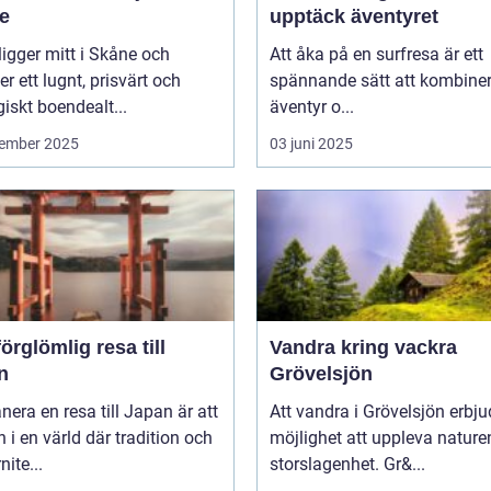
e
upptäck äventyret
ligger mitt i Skåne och
Att åka på en surfresa är ett
er ett lugnt, prisvärt och
spännande sätt att kombine
giskt boendealt...
äventyr o...
ember 2025
03 juni 2025
örglömlig resa till
Vandra kring vackra
n
Grövelsjön
anera en resa till Japan är att
Att vandra i Grövelsjön erbju
in i en värld där tradition och
möjlighet att uppleva nature
ite...
storslagenhet. Gr&...