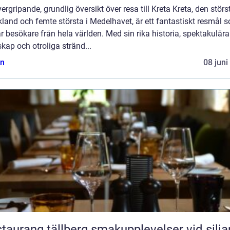
ergripande, grundlig översikt över resa till Kreta Kreta, den störs
kland och femte största i Medelhavet, är ett fantastiskt resmål 
r besökare från hela världen. Med sin rika historia, spektakulära
kap och otroliga stränd...
n
08 juni
ang tällberg smakupplevelser vid siljans