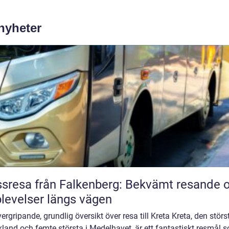
 nyheter
sresa från Falkenberg: Bekvämt resande 
levelser längs vägen
ergripande, grundlig översikt över resa till Kreta Kreta, den störs
kland och femte största i Medelhavet, är ett fantastiskt resmål 