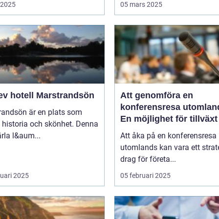
i 2025
05 mars 2025
ev hotell Marstrandsön
Att genomföra en
konferensresa utomlan
randsön är en plats som
En möjlighet för tillväx
 historia och skönhet. Denna
samarbete
pärla l&aum...
Att åka på en konferensresa
utomlands kan vara ett strat
drag för företa...
ruari 2025
05 februari 2025