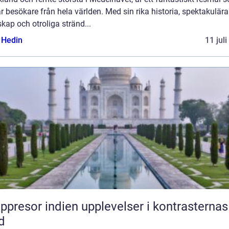
r besökare från hela världen. Med sin rika historia, spektakulära
kap och otroliga stränd...
s Hedin
11 jul
or indien upplevelser i kontrasternas
d