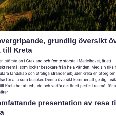
vergripande, grundlig översikt ö
 till Kreta
en största ön i Grekland och femte största i Medelhavet, är ett
skt resmål som lockar besökare från hela världen. Med sin rika h
ulära landskap och otroliga stränder erbjuder Kreta en oförglöm
lse för alla som besöker. Denna översikt kommer att ge dig insik
till Kreta har att erbjuda och varför det är ett perfekt resmål för a
ärer.
mfattande presentation av resa ti
ta