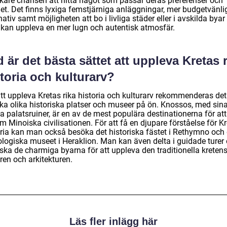
kare chansen att hitta något som passar deras preferenser och
et. Det finns lyxiga femstjärniga anläggningar, mer budgetvänli
nativ samt möjligheten att bo i livliga städer eller i avskilda byar
kan uppleva en mer lugn och autentisk atmosfär.
 är det bästa sättet att uppleva Kretas 
toria och kulturarv?
att uppleva Kretas rika historia och kulturarv rekommenderas det
ka olika historiska platser och museer på ön. Knossos, med sin
a palatsruiner, är en av de mest populära destinationerna för att
m Minoiska civilisationen. För att få en djupare förståelse för K
oria kan man också besöka det historiska fästet i Rethymno och 
ologiska museet i Heraklion. Man kan även delta i guidade turer
rska de charmiga byarna för att uppleva den traditionella kreten
ren och arkitekturen.
Läs fler inlägg här