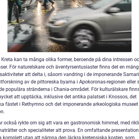
ll Kreta kan ta många olika former, beroende på dina intressen o
nser. För naturelskare och äventyrsentusiaster finns det en mäng
aktiviteter att delta i, såsom vandring i de imponerande Samar
tforskning av de pittoreska byarna i Apokoronas-regionen eller s
de populära stränderna i Chania-området. För kulturälskare finn
cket att upptäcka, inklusive det antika palatset i Knossos, det
ska fästet i Rethymno och det imponerande arkeologiska museet 
on.
ar också rykte om sig att vara en gastronomisk himmel, med rikl
aträtter och specialiteter att prova. En omfattande presentation
ra komplett utan att nämna den läckra kretensiska kosten, som