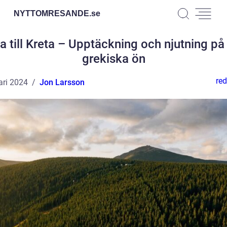
NYTTOMRESANDE.
se
a till Kreta – Upptäckning och njutning på
grekiska ön
red
ari 2024
Jon Larsson