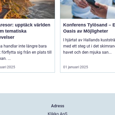
resor: upptäck världen
Konferens Tylösand – 
m tematiska
Oasis av Möjligheter
evelser
I hjärtat av Hallands kuststr
sa handlar inte längre bara
med ett steg ut i det skimra
förflytta sig från en plats till
havet och den mjuka san...
an. ...
ruari 2025
01 januari 2025
Adress