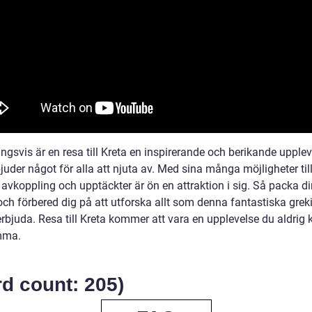
ngsvis är en resa till Kreta en inspirerande och berikande upple
uder något för alla att njuta av. Med sina många möjligheter til
 avkoppling och upptäckter är ön en attraktion i sig. Så packa d
och förbered dig på att utforska allt som denna fantastiska grek
 erbjuda. Resa till Kreta kommer att vara en upplevelse du aldri
mma.
d count: 205)