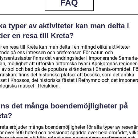
FAQ
ka typer av aktiviteter kan man delta i
er en resa till Kreta?
 en resa till Kreta kan man delta i en mängd olika aktiviteter
ende på ens intressen och preferenser. För natur- och
tyrsentusiaster finns det vandringsleder i imponerande Samaria
pan, möjlighet att utforska pittoreska byar i Apokoronas-regione
a av sol och bad på de populära stränderna i Chania-området. Fö
rälskare finns det historiska platser att besöka, som det antika
tset i Knossos, det historiska fästet i Rethymno och det impone
ologiska museet i Heraklion.
nns det många boendemöjligheter på
eta?
Kreta erbjuder många boendemöjligheter för alla typer av resenär
r över 500 hotell och pensionat spridda över hela området, vilke