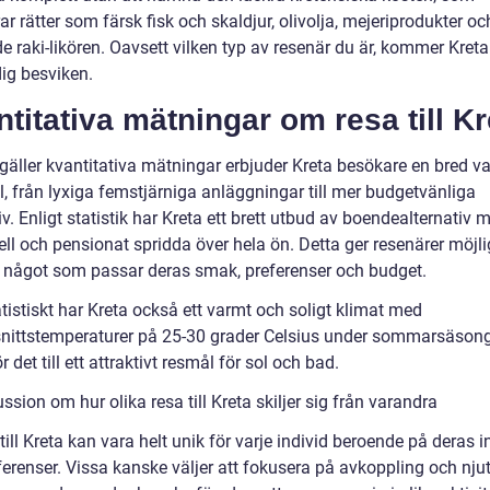
ar rätter som färsk fisk och skaldjur, olivolja, mejeriprodukter o
 raki-likören. Oavsett vilken typ av resenär du är, kommer Kreta 
ig besviken.
titativa mätningar om resa till Kr
gäller kvantitativa mätningar erbjuder Kreta besökare en bred va
l, från lyxiga femstjärniga anläggningar till mer budgetvänliga
iv. Enligt statistik har Kreta ett brett utbud av boendealternativ 
ell och pensionat spridda över hela ön. Detta ger resenärer möjl
ta något som passar deras smak, preferenser och budget.
tistiskt har Kreta också ett varmt och soligt klimat med
ittstemperaturer på 25-30 grader Celsius under sommarsäson
ör det till ett attraktivt resmål för sol och bad.
ssion om hur olika resa till Kreta skiljer sig från varandra
till Kreta kan vara helt unik för varje individ beroende på deras 
ferenser. Vissa kanske väljer att fokusera på avkoppling och nju