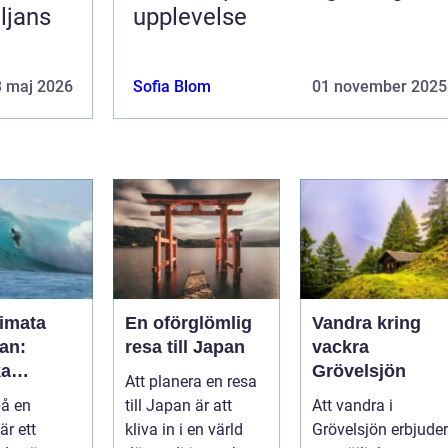
ljans
upplevelse
3 maj 2026
Sofia Blom
01 november 2025
timata
En oförglömlig
Vandra kring
an:
resa till Japan
vackra
ka
Grövelsjön
Att planera en resa
a och
på en
till Japan är att
Att vandra i
k
är ett
kliva in i en värld
Grövelsjön erbjuder
ret