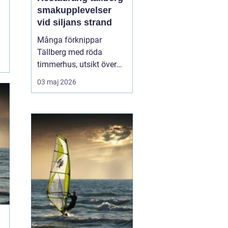
smakupplevelser
vid siljans strand
Många förknippar
Tällberg med röda
timmerhus, utsikt över
Siljan och klassiska
03 maj 2026
dalatraditioner. Men byn
har också blivit en tydlig
matdestination. Här
möts resenärer som vill
äta genuint, närodlat och
vällagat utan att tumma
på vare sig kvalitet ell...