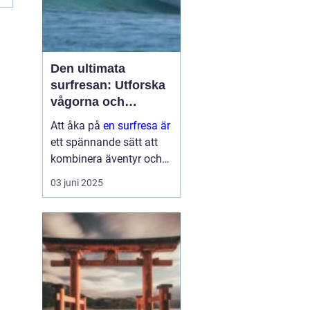
Den ultimata
surfresan: Utforska
vågorna och
upptäck äventyret
Att åka på
en surfresa är
ett spännande sätt att
kombinera äventyr och
avkoppling. Det ger
03 juni 2025
möjlighet att uppleva
naturens krafter
samtidigt som man
utvecklar en ny f&au...