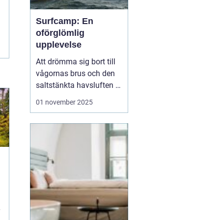
Surfcamp: En
oförglömlig
upplevelse
Att drömma sig bort till
vågornas brus och den
saltstänkta havsluften är
en längtan många
01 november 2025
känner. För den som
letar efter den ultimata
avkopplingen och
äventyret, finns
surfcamp som ett
perfekt alternati...