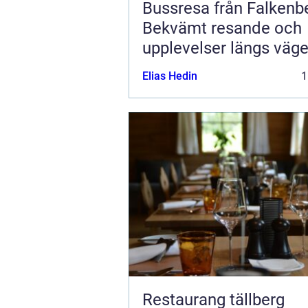
Bussresa från Falkenb
Bekvämt resande och
upplevelser längs väg
Elias Hedin
1
Restaurang tällberg