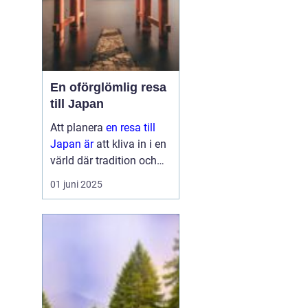
En oförglömlig resa
till Japan
Att planera
en resa till
Japan är
att kliva in i en
värld där tradition och
modernitet möts. Detta
01 juni 2025
fascinerande land
erbjuder något för alla,
oavsett om ...