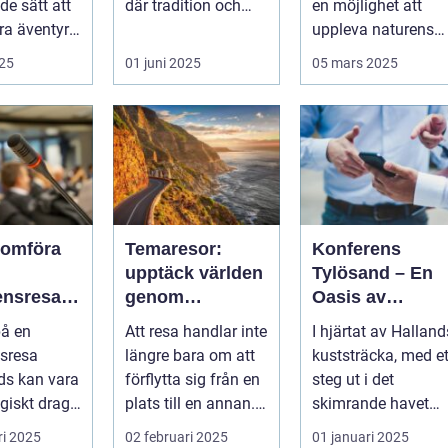
e sätt att
där tradition och
en möjlighet att
a äventyr
modernite...
uppleva naturens
storslagenhet. Gr&..
025
01 juni 2025
05 mars 2025
nomföra
Temaresor:
Konferens
upptäck världen
Tylösand – En
ensresa
genom
Oasis av
nds: En
tematiska
Möjligheter
på en
Att resa handlar inte
I hjärtat av Halland
et för
upplevelser
sresa
längre bara om att
kuststräcka, med et
t och
ds kan vara
förflytta sig från en
steg ut i det
ete
egiskt drag
plats till en annan.
skimrande havet
...
...
och den mjuka
ri 2025
02 februari 2025
01 januari 2025