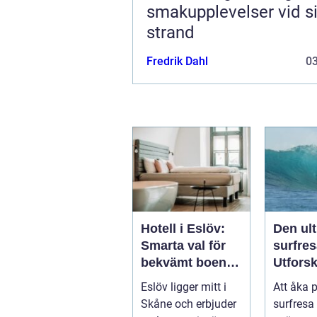
smakupplevelser vid si
strand
Fredrik Dahl
0
Hotell i Eslöv:
Den ul
Smarta val för
surfres
bekvämt boende
Utfors
i hjärtat av
vågorn
Eslöv ligger mitt i
Att åka 
Skåne
upptäc
Skåne och erbjuder
surfresa 
äventy