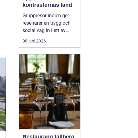
kontrasternas land
Gruppresor indien ger
resenärer en trygg och
social väg in i ett av
världens mest färgstarka
08 juni 2026
länder. Landet bjuder på
starka kontraster mellan
heliga platser och
myllrande städer, mellan
snöklädda bergstoppar
och tropiska stränder.
Med en erfaren res...
Restaurang tällberg