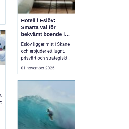
.
Hotell i Eslöv:
Smarta val för
bekvämt boende i
hjärtat av Skåne
Eslöv ligger mitt i Skåne
och erbjuder ett lugnt,
prisvärt och strategiskt
boendealternativ för
01 november 2025
både affärsresande och
fritidsresenärer. Här
möts korta restider till
Lund och Malmö, enkel
s
parkering ...
t