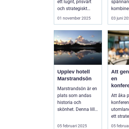
ett lugnt, prisvärt
spännand
och strategiskt
kombiner
boendealt...
o...
01 november 2025
03 juni 2
Upplev hotell
Att ge
Marstrandsön
en
konfer
Marstrandsön är en
utomla
plats som andas
Att åka 
möjligh
historia och
konferen
tillväx
skönhet. Denna lilla
utomlan
samarb
pärla l&aum...
ett strat
för företa
05 februari 2025
05 februa