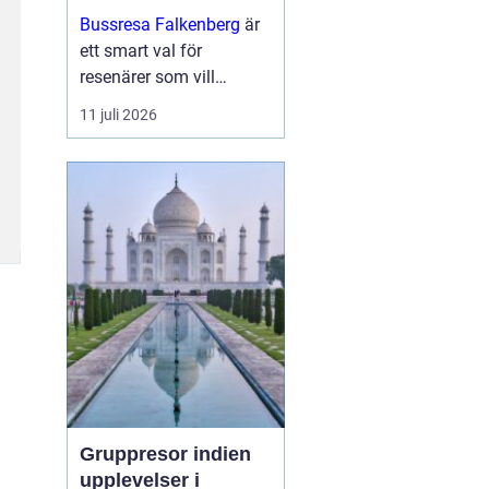
och upplevelser
Bussresa Falkenberg
är
längs vägen
ett smart val för
resenärer som vill
kombinera enkel logistik,
11 juli 2026
prisvärda lösningar och
ett socialt sätt att ta sig
fram. M...
Gruppresor indien
upplevelser i