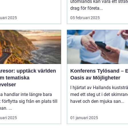
utomlands kan vara ett strat
drag för företa...
ruari 2025
05 februari 2025
resor: upptäck världen
Konferens Tylösand – 
m tematiska
Oasis av Möjligheter
evelser
I hjärtat av Hallands kuststr
sa handlar inte längre bara
med ett steg ut i det skimra
förflytta sig från en plats till
havet och den mjuka san...
an. ...
ruari 2025
01 januari 2025