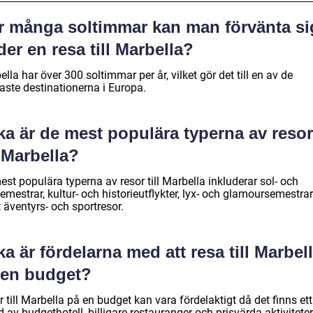
r många soltimmar kan man förvänta si
er en resa till Marbella?
lla har över 300 soltimmar per år, vilket gör det till en av de
aste destinationerna i Europa.
ka är de mest populära typerna av resor
l Marbella?
st populära typerna av resor till Marbella inkluderar sol- och
mestrar, kultur- och historieutflykter, lyx- och glamoursemestrar
 äventyrs- och sportresor.
ka är fördelarna med att resa till Marbel
 en budget?
 till Marbella på en budget kan vara fördelaktigt då det finns ett
 av budgethotell, billigare restauranger och prisvärda aktiviteter