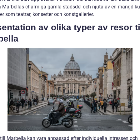
a Marbellas charmiga gamla stadsdel och njuta av en mängd kul
ter som teatrar, konserter och konstgallerier.
entation av olika typer av resor ti
bella
till Marbella kan vara anpassad efter individuella intressen och