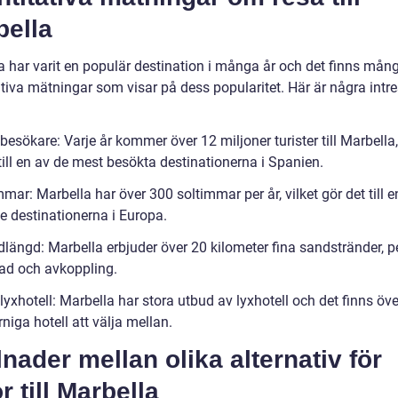
bella
a har varit en populär destination i många år och det finns mån
ativa mätningar som visar på dess popularitet. Här är några intr
besökare: Varje år kommer över 12 miljoner turister till Marbella,
till en av de mest besökta destinationerna i Spanien.
mar: Marbella har över 300 soltimmar per år, vilket gör det till e
e destinationerna i Europa.
dlängd: Marbella erbjuder över 20 kilometer fina sandstränder, p
bad och avkoppling.
lyxhotell: Marbella har stora utbud av lyxhotell och det finns öv
niga hotell att välja mellan.
lnader mellan olika alternativ för
r till Marbella