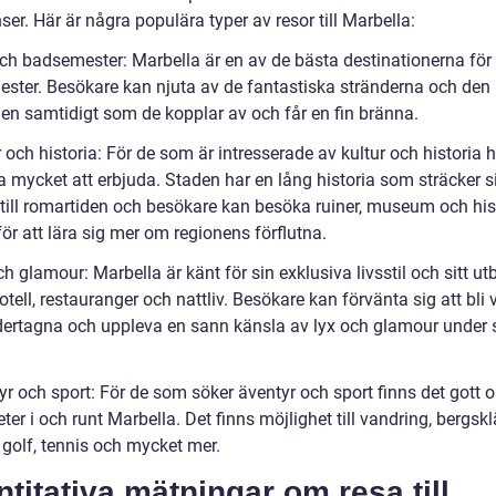
ser. Här är några populära typer av resor till Marbella:
och badsemester: Marbella är en av de bästa destinationerna för 
ster. Besökare kan njuta av de fantastiska stränderna och den 
len samtidigt som de kopplar av och får en fin bränna.
 och historia: För de som är intresserade av kultur och historia 
a mycket att erbjuda. Staden har en lång historia som sträcker s
a till romartiden och besökare kan besöka ruiner, museum och his
för att lära sig mer om regionens förflutna.
h glamour: Marbella är känt för sin exklusiva livsstil och sitt u
otell, restauranger och nattliv. Besökare kan förvänta sig att bli 
rtagna och uppleva en sann känsla av lyx och glamour under 
.
yr och sport: För de som söker äventyr och sport finns det gott 
ter i och runt Marbella. Det finns möjlighet till vandring, bergsklä
 golf, tennis och mycket mer.
titativa mätningar om resa till