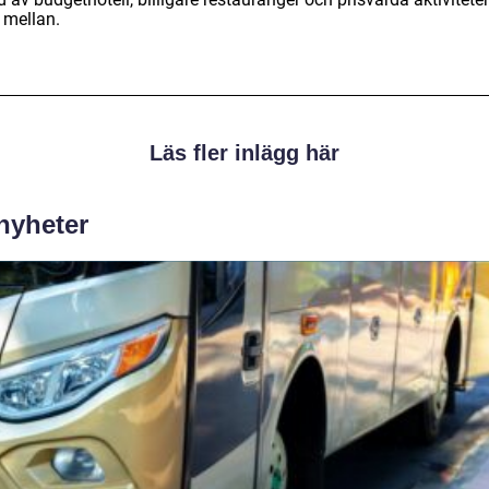
 mellan.
Läs fler inlägg här
 nyheter