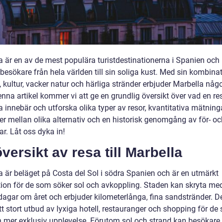
a är en av de mest populära turistdestinationerna i Spanien och 
 besökare från hela världen till sin soliga kust. Med sin kombina
 kultur, vacker natur och härliga stränder erbjuder Marbella någo
denna artikel kommer vi att ge en grundlig översikt över vad en resa
 innebär och utforska olika typer av resor, kvantitativa mätninga
er mellan olika alternativ och en historisk genomgång av för- oc
r. Låt oss dyka in!
versikt av resa till Marbella
a är beläget på Costa del Sol i södra Spanien och är en utmärkt
tion för de som söker sol och avkoppling. Staden kan skryta me
dagar om året och erbjuder kilometerlånga, fina sandstränder. De
t stort utbud av lyxiga hotell, restauranger och shopping för de
n mer exklusiv upplevelse. Förutom sol och strand kan besökare