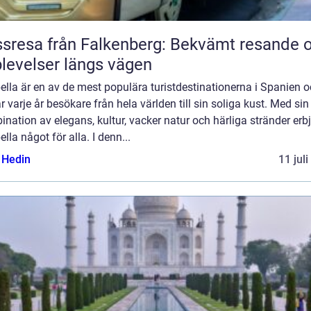
sresa från Falkenberg: Bekvämt resande 
levelser längs vägen
lla är en av de mest populära turistdestinationerna i Spanien 
r varje år besökare från hela världen till sin soliga kust. Med sin
nation av elegans, kultur, vacker natur och härliga stränder erb
lla något för alla. I denn...
s Hedin
11 jul