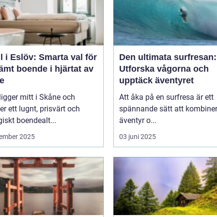
l i Eslöv: Smarta val för
Den ultimata surfresan:
mt boende i hjärtat av
Utforska vågorna och
e
upptäck äventyret
ligger mitt i Skåne och
Att åka på en surfresa är ett
er ett lugnt, prisvärt och
spännande sätt att kombine
giskt boendealt...
äventyr o...
ember 2025
03 juni 2025