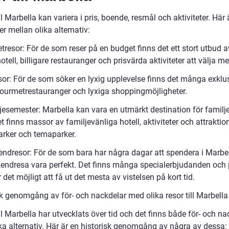
ll Marbella kan variera i pris, boende, resmål och aktiviteter. Här
er mellan olika alternativ:
resor: För de som reser på en budget finns det ett stort utbud a
tell, billigare restauranger och prisvärda aktiviteter att välja me
sor: För de som söker en lyxig upplevelse finns det många exklu
 gourmetrestauranger och lyxiga shoppingmöjligheter.
jesemester: Marbella kan vara en utmärkt destination för familj
t finns massor av familjevänliga hotell, aktiviteter och attrakti
arker och temaparker.
ndresor: För de som bara har några dagar att spendera i Marbe
endresa vara perfekt. Det finns många specialerbjudanden och 
det möjligt att få ut det mesta av vistelsen på kort tid.
sk genomgång av för- och nackdelar med olika resor till Marbella
ll Marbella har utvecklats över tid och det finns både för- och na
ka alternativ. Här är en historisk genomgång av några av dessa: