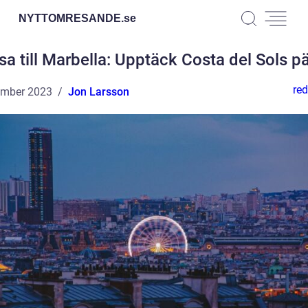
NYTTOMRESANDE.
se
sa till Marbella: Upptäck Costa del Sols pä
red
ember 2023
Jon Larsson