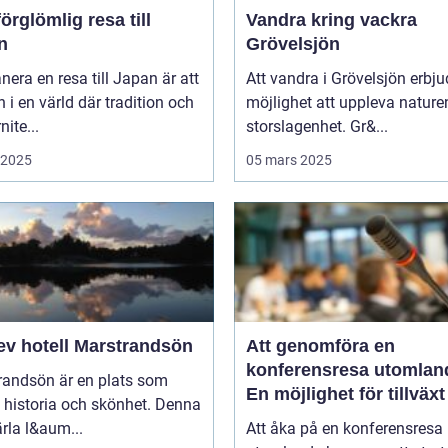
örglömlig resa till
Vandra kring vackra
n
Grövelsjön
anera en resa till Japan är att
Att vandra i Grövelsjön erbju
in i en värld där tradition och
möjlighet att uppleva nature
ite...
storslagenhet. Gr&...
i 2025
05 mars 2025
ev hotell Marstrandsön
Att genomföra en
konferensresa utomlan
randsön är en plats som
En möjlighet för tillväx
 historia och skönhet. Denna
samarbete
pärla l&aum...
Att åka på en konferensresa