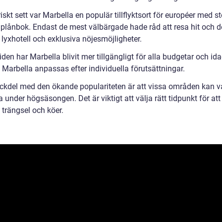
iskt sett var Marbella en populär tillflyktsort för européer med st
plånbok. Endast de mest välbärgade hade råd att resa hit och d
l lyxhotell och exklusiva nöjesmöjligheter.
den har Marbella blivit mer tillgängligt för alla budgetar och id
ll Marbella anpassas efter individuella förutsättningar.
ckdel med den ökande populariteten är att vissa områden kan v
a under högsäsongen. Det är viktigt att välja rätt tidpunkt för att
 trängsel och köer.