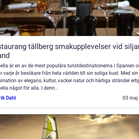
ang tällberg smakupplevelser vid siljans
and
lla är en av de mest populära turistdestinationerna i Spanien 
r varje år besökare från hela världen till sin soliga kust. Med sin
nation av elegans, kultur, vacker natur och härliga stränder erb
lla något för alla. I denn...
rik Dahl
03 maj