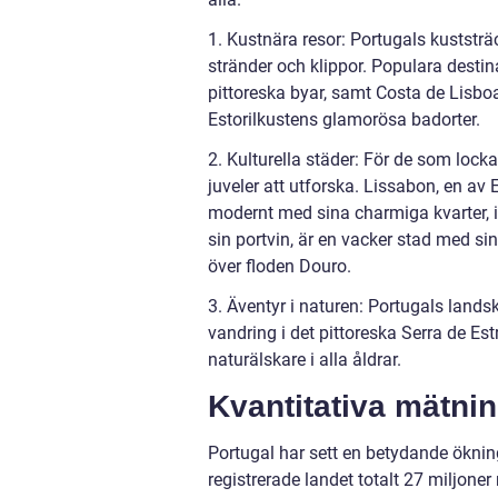
1. Kustnära resor: Portugals kuststrä
stränder och klippor. Populara destina
pittoreska byar, samt Costa de Lisb
Estorilkustens glamorösa badorter.
2. Kulturella städer: För de som locka
juveler att utforska. Lissabon, en a
modernt med sina charmiga kvarter, 
sin portvin, är en vacker stad med 
över floden Douro.
3. Äventyr i naturen: Portugals lands
vandring i det pittoreska Serra de Estr
naturälskare i alla åldrar.
Kvantitativa mätnin
Portugal har sett en betydande ökning
registrerade landet totalt 27 miljone