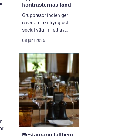
on
kontrasternas land
Gruppresor indien ger
resenärer en trygg och
social väg in i ett av
världens mest färgstarka
08 juni 2026
länder. Landet bjuder på
starka kontraster mellan
heliga platser och
myllrande städer, mellan
snöklädda bergstoppar
och tropiska stränder.
Med en erfaren res...
om
ör
Restaurang tällberg