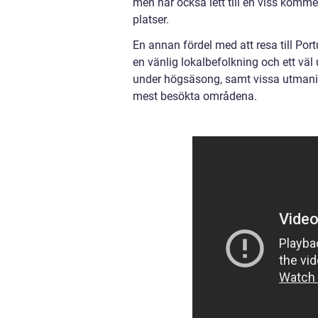
men har också lett till en viss komm
platser.
En annan fördel med att resa till Port
en vänlig lokalbefolkning och ett vä
under högsäsong, samt vissa utmaning
mest besökta områdena.