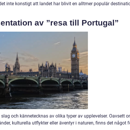
et inte konstigt att landet har blivit en alltmer populär destinati
ntation av ”resa till Portugal”
ka slag och kännetecknas av olika typer av upplevelser. Oavsett 
er, kulturella utflykter eller äventyr i naturen, finns det något f