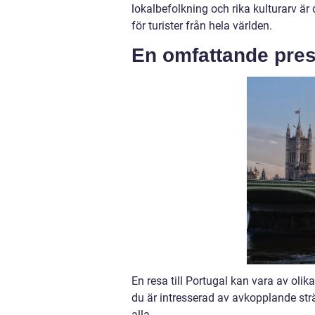
lokalbefolkning och rika kulturarv är d
för turister från hela världen.
En omfattande prese
En resa till Portugal kan vara av oli
du är intresserad av avkopplande stränd
alla.