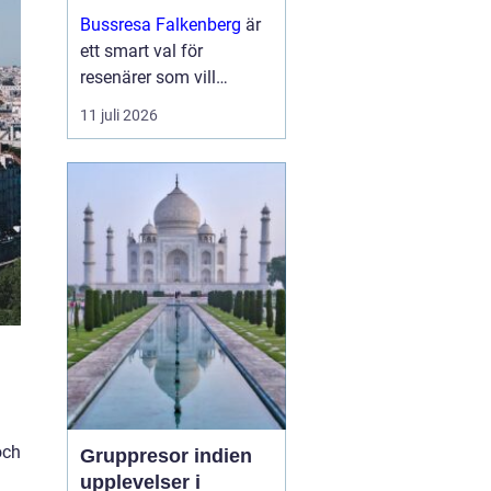
och upplevelser
Bussresa Falkenberg
är
längs vägen
ett smart val för
resenärer som vill
kombinera enkel logistik,
11 juli 2026
prisvärda lösningar och
ett socialt sätt att ta sig
fram. M...
och
Gruppresor indien
upplevelser i