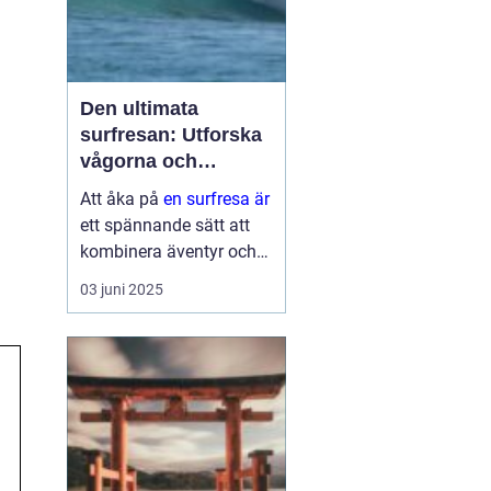
Den ultimata
surfresan: Utforska
vågorna och
upptäck äventyret
Att åka på
en surfresa är
ett spännande sätt att
kombinera äventyr och
avkoppling. Det ger
03 juni 2025
möjlighet att uppleva
naturens krafter
samtidigt som man
utvecklar en ny f&au...