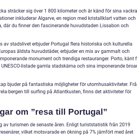
cka sträcker sig över 1 800 kilometer och är känd för sina vackr
tioner inkluderar Algarve, en region med kristallklart vatten och
oa, där du finner den fascinerande huvudstaden Lissabon och
s av stadslivet erbjuder Portugal flera historiska och kulturella
v Europas äldsta huvudstäder, erbjuder en mix av gammalt och
imponerande monument och trendiga restauranger. Porto, känt f
sin UNESCO-listade gamla stadskärna och sina imponerande broa
kap bjuder på fantastiska möjligheter för utomhusaktiviteter. Fr
ela-bergen till surfing på Atlantkusten, finns det aktiviteter för
gar om ”resa till Portugal”
 av turismen de senaste åren. Enligt turiststatistik från 2019
r resenärer, vilket motsvarade en ökning på 7% jämfört med året