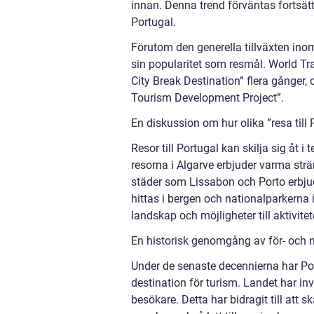
innan. Denna trend förväntas fortsät
Portugal.
Förutom den generella tillväxten ino
sin popularitet som resmål. World Tra
City Break Destination” flera gånger,
Tourism Development Project”.
En diskussion om hur olika ”resa till 
Resor till Portugal kan skilja sig åt i
resorna i Algarve erbjuder varma strä
städer som Lissabon och Porto erbjude
hittas i bergen och nationalparkerna
landskap och möjligheter till aktivit
En historisk genomgång av för- och na
Under de senaste decennierna har P
destination för turism. Landet har inves
besökare. Detta har bidragit till att s