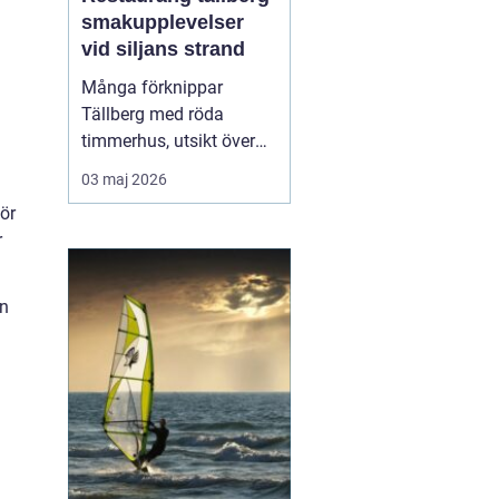
smakupplevelser
a
vid siljans strand
Många förknippar
Tällberg med röda
timmerhus, utsikt över
Siljan och klassiska
03 maj 2026
dalatraditioner. Men byn
ör
har också blivit en tydlig
r
matdestination. Här
möts resenärer som vill
äta genuint, närodlat och
ån
vällagat utan att tumma
på vare sig kvalitet ell...