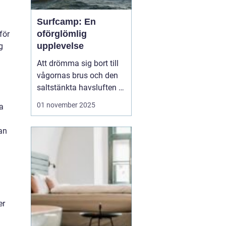
Surfcamp: En
oförglömlig
för
upplevelse
g
Att drömma sig bort till
vågornas brus och den
saltstänkta havsluften är
en längtan många
01 november 2025
ra
känner. För den som
letar efter den ultimata
an
avkopplingen och
äventyret, finns
surfcamp som ett
perfekt alternati...
er