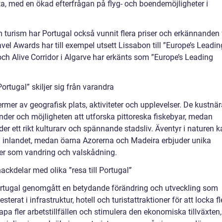
ta, med en ökad efterfrågan på flyg- och boendemöjligheter i
m turism har Portugal också vunnit flera priser och erkännanden 
vel Awards har till exempel utsett Lissabon till ”Europe’s Leadin
 och Alive Corridor i Algarve har erkänts som ”Europe’s Leading
Portugal” skiljer sig från varandra
 termer av geografisk plats, aktiviteter och upplevelser. De kustnä
nder och möjligheten att utforska pittoreska fiskebyar, medan
r ett rikt kulturarv och spännande stadsliv. Äventyr i naturen k
 i inlandet, medan öarna Azorerna och Madeira erbjuder unika
eter som vandring och valskådning.
ckdelar med olika ”resa till Portugal”
ortugal genomgått en betydande förändring och utveckling som
terat i infrastruktur, hotell och turistattraktioner för att locka fl
kapa fler arbetstillfällen och stimulera den ekonomiska tillväxten,