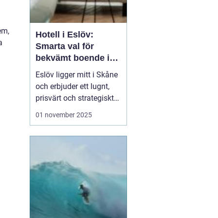
em,
Hotell i Eslöv:
a
Smarta val för
bekvämt boende i
hjärtat av Skåne
Eslöv ligger mitt i Skåne
och erbjuder ett lugnt,
prisvärt och strategiskt
boendealternativ för
01 november 2025
både affärsresande och
fritidsresenärer. Här
möts korta restider till
Lund och Malmö, enkel
parkering ...