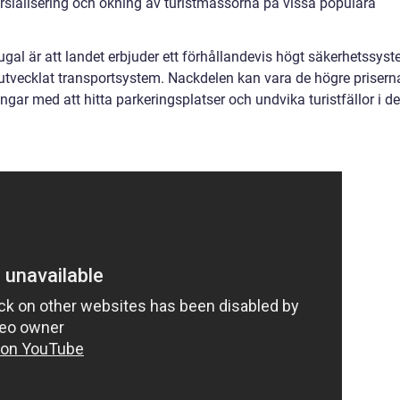
ersialisering och ökning av turistmassorna på vissa populära
ugal är att landet erbjuder ett förhållandevis högt säkerhetssyst
l utvecklat transportsystem. Nackdelen kan vara de högre prisern
ar med att hitta parkeringsplatser och undvika turistfällor i de