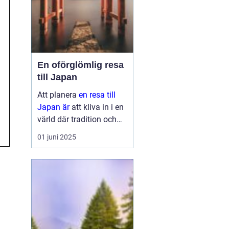
En oförglömlig resa
till Japan
Att planera
en resa till
Japan är
att kliva in i en
värld där tradition och
modernitet möts. Detta
01 juni 2025
fascinerande land
erbjuder något för alla,
oavsett om ...