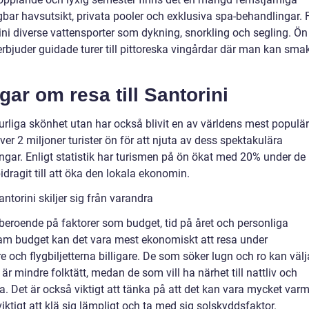
gbar havsutsikt, privata pooler och exklusiva spa-behandlingar. 
ini diverse vattensporter som dykning, snorkling och segling. Ön
erbjuder guidade turer till pittoreska vingårdar där man kan sma
gar om resa till Santorini
aturliga skönhet utan har också blivit en av världens mest populä
över 2 miljoner turister ön för att njuta av dess spektakulära
gar. Enligt statistik har turismen på ön ökat med 20% under de
bidragit till att öka den lokala ekonomin.
antorini skiljer sig från varandra
åt beroende på faktorer som budget, tid på året och personliga
ram budget kan det vara mest ekonomiskt att resa under
e och flygbiljetterna billigare. De som söker lugn och ro kan välj
är mindre folktätt, medan de som vill ha närhet till nattliv och
ra. Det är också viktigt att tänka på att det kan vara mycket varm
tigt att klä sig lämpligt och ta med sig solskyddsfaktor.