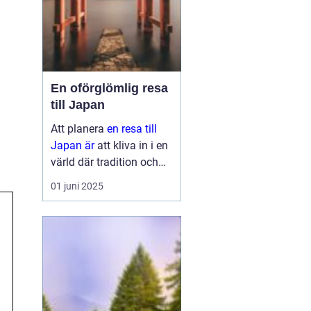
En oförglömlig resa
till Japan
Att planera
en resa till
Japan är
att kliva in i en
värld där tradition och
modernitet möts. Detta
01 juni 2025
fascinerande land
erbjuder något för alla,
oavsett om ...