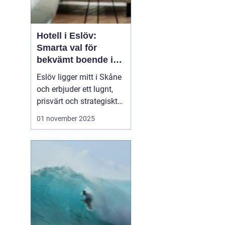
Hotell i Eslöv:
Smarta val för
bekvämt boende i
m
hjärtat av Skåne
Eslöv ligger mitt i Skåne
och erbjuder ett lugnt,
prisvärt och strategiskt
boendealternativ för
01 november 2025
både affärsresande och
fritidsresenärer. Här
möts korta restider till
Lund och Malmö, enkel
parkering ...