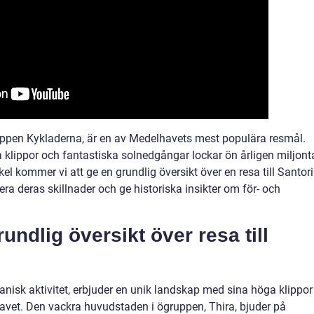
ruppen Kykladerna, är en av Medelhavets mest populära resmål.
ka klippor och fantastiska solnedgångar lockar ön årligen miljont
ikel kommer vi att ge en grundlig översikt över en resa till Santori
tera deras skillnader och ge historiska insikter om för- och
undlig översikt över resa till
isk aktivitet, erbjuder en unik landskap med sina höga klippor
avet. Den vackra huvudstaden i ögruppen, Thira, bjuder på