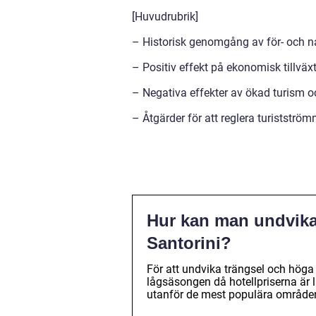
[Huvudrubrik]
– Historisk genomgång av för- och nac
– Positiv effekt på ekonomisk tillväx
– Negativa effekter av ökad turism o
– Åtgärder för att reglera turistströ
Hur kan man undvika
Santorini?
För att undvika trängsel och höga
lågsäsongen då hotellpriserna är lä
utanför de mest populära områden