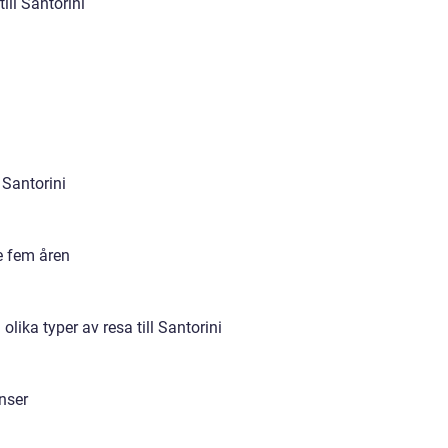
ill Santorini
 Santorini
e fem åren
lika typer av resa till Santorini
nser