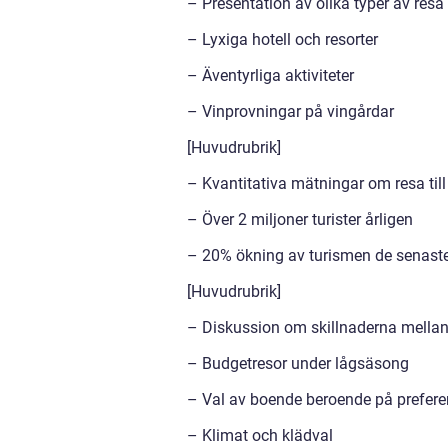
– Presentation av olika typer av resa t
– Lyxiga hotell och resorter
– Äventyrliga aktiviteter
– Vinprovningar på vingårdar
[Huvudrubrik]
– Kvantitativa mätningar om resa till
– Över 2 miljoner turister årligen
– 20% ökning av turismen de senast
[Huvudrubrik]
– Diskussion om skillnaderna mellan o
– Budgetresor under lågsäsong
– Val av boende beroende på prefere
– Klimat och klädval