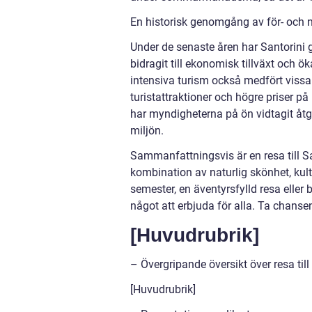
En historisk genomgång av för- och na
Under de senaste åren har Santorini 
bidragit till ekonomisk tillväxt och 
intensiva turism också medfört viss
turistattraktioner och högre priser p
har myndigheterna på ön vidtagit åtgä
miljön.
Sammanfattningsvis är en resa till S
kombination av naturlig skönhet, kul
semester, en äventyrsfylld resa eller 
något att erbjuda för alla. Ta chans
[Huvudrubrik]
– Övergripande översikt över resa till
[Huvudrubrik]