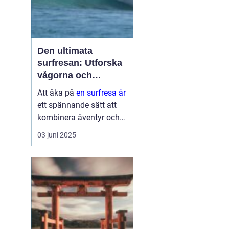
Den ultimata
surfresan: Utforska
vågorna och
upptäck äventyret
Att åka på
en surfresa är
ett spännande sätt att
kombinera äventyr och
avkoppling. Det ger
03 juni 2025
möjlighet att uppleva
naturens krafter
samtidigt som man
utvecklar en ny f&au...