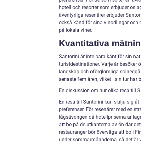
hotell och resorter som erbjuder osla
äventyrliga resenärer erbjuder Santor
också känd för sina vinodlingar och 
på lokala viner.
Kvantitativa mätnin
Santorini är inte bara känt för sin n
turistdestinationer. Varje år besöker 
landskap och oförglömliga solnedgån
senaste fem åren, vilket i sin tur har 
En diskussion om hur olika resa till S
En resa till Santorini kan skilja sig 
preferenser. För resenärer med en st
lågsäsongen då hotellpriserna är lägr
att bo på de utkanterna av ön där det 
restauranger bör överväga att bo i Fi
under sommarmånaderna, så det är vik