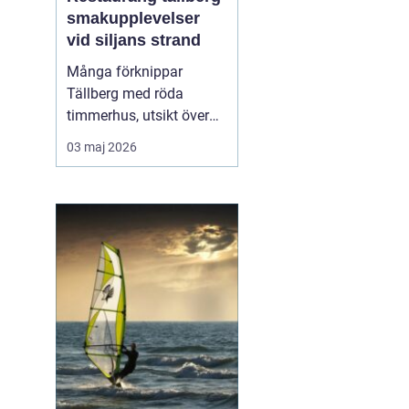
smakupplevelser
vid siljans strand
Många förknippar
Tällberg med röda
timmerhus, utsikt över
Siljan och klassiska
03 maj 2026
dalatraditioner. Men byn
har också blivit en tydlig
matdestination. Här
möts resenärer som vill
äta genuint, närodlat och
vällagat utan att tumma
på vare sig kvalitet ell...