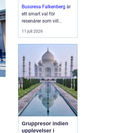
och upplevelser
Bussresa Falkenberg
är
längs vägen
ett smart val för
resenärer som vill
kombinera enkel logistik,
11 juli 2026
prisvärda lösningar och
ett socialt sätt att ta sig
fram. M...
Gruppresor indien
upplevelser i