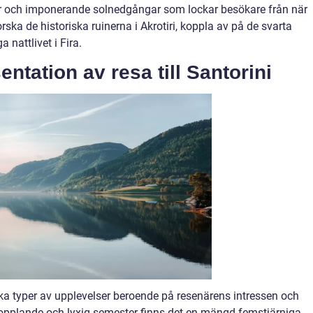
or och imponerande solnedgångar som lockar besökare från när
ska de historiska ruinerna i Akrotiri, koppla av på de svarta
 nattlivet i Fira.
ntation av resa till Santorini
lika typer av upplevelser beroende på resenärens intressen och
kopplande och lyxig semester finns det en mängd femstjärniga