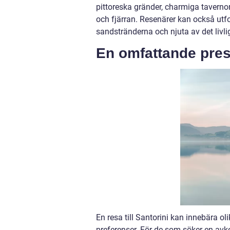
pittoreska gränder, charmiga tavern
och fjärran. Resenärer kan också utfor
sandstränderna och njuta av det livliga
En omfattande prese
En resa till Santorini kan innebära o
preferenser. För de som söker en av