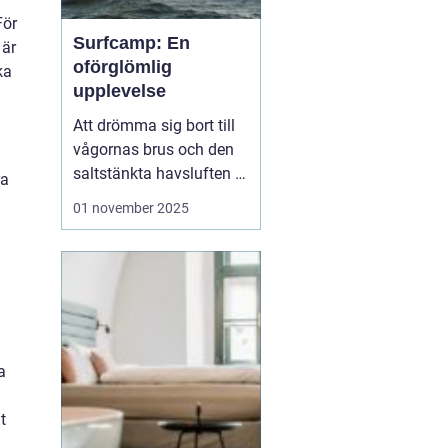
För
Surfcamp: En
 är
oförglömlig
ka
upplevelse
Att drömma sig bort till
vågornas brus och den
saltstänkta havsluften är
ra
en längtan många
01 november 2025
känner. För den som
letar efter den ultimata
avkopplingen och
äventyret, finns
surfcamp som ett
perfekt alternati...
a
t