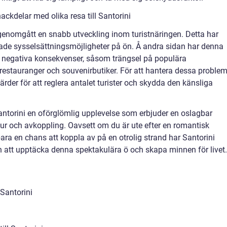
ckdelar med olika resa till Santorini
genomgått en snabb utveckling inom turistnäringen. Detta har
ökade sysselsättningsmöjligheter på ön. Å andra sidan har denna
a negativa konsekvenser, såsom trängsel på populära
å restauranger och souvenirbutiker. För att hantera dessa proble
rder för att reglera antalet turister och skydda den känsliga
antorini en oförglömlig upplevelse som erbjuder en oslagbar
tur och avkoppling. Oavsett om du är ute efter en romantisk
bara en chans att koppla av på en otrolig strand har Santorini
en att upptäcka denna spektakulära ö och skapa minnen för livet.
 Santorini