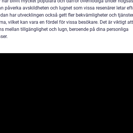
r har blivit mycket populära och därför överflödiga under högsä
n påverka avskildheten och lugnet som vissa resenärer letar efte
idan har utvecklingen också gett fler bekvämligheter och tjänste
na, vilket kan vara en fördel för vissa besökare. Det är viktigt att
ns mellan tillgänglighet och lugn, beroende på dina personliga
ser.