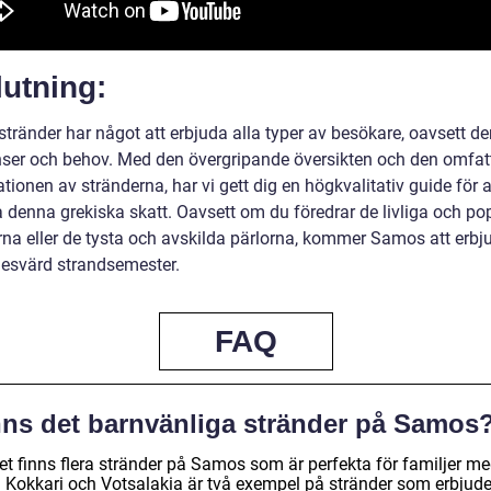
utning:
tränder har något att erbjuda alla typer av besökare, oavsett de
nser och behov. Med den övergripande översikten och den omfa
tionen av stränderna, har vi gett dig en högkvalitativ guide för a
a denna grekiska skatt. Oavsett om du föredrar de livliga och po
rna eller de tysta och avskilda pärlorna, kommer Samos att erbj
esvärd strandsemester.
FAQ
nns det barnvänliga stränder på Samos
det finns flera stränder på Samos som är perfekta för familjer m
. Kokkari och Votsalakia är två exempel på stränder som erbjude