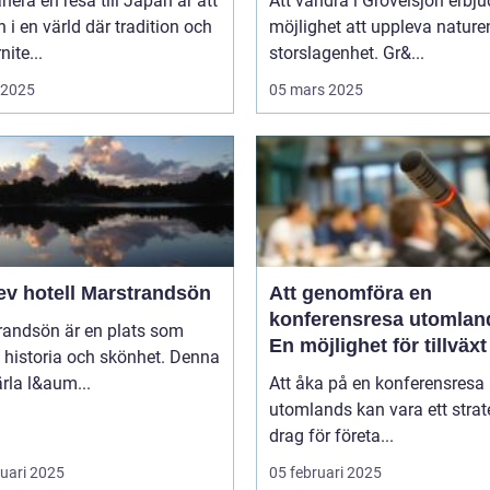
anera en resa till Japan är att
Att vandra i Grövelsjön erbju
in i en värld där tradition och
möjlighet att uppleva nature
ite...
storslagenhet. Gr&...
i 2025
05 mars 2025
ev hotell Marstrandsön
Att genomföra en
konferensresa utomlan
randsön är en plats som
En möjlighet för tillväx
 historia och skönhet. Denna
samarbete
pärla l&aum...
Att åka på en konferensresa
utomlands kan vara ett strat
drag för företa...
ruari 2025
05 februari 2025