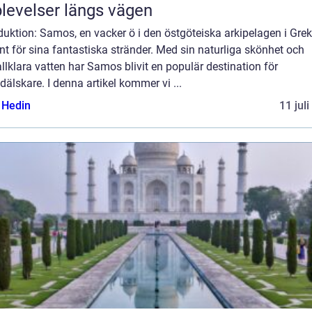
levelser längs vägen
duktion: Samos, en vacker ö i den östgöteiska arkipelagen i Grek
nt för sina fantastiska stränder. Med sin naturliga skönhet och
allklara vatten har Samos blivit en populär destination för
dälskare. I denna artikel kommer vi ...
s Hedin
11 jul