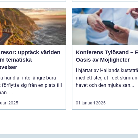
resor: upptäck världen
Konferens Tylösand – 
m tematiska
Oasis av Möjligheter
evelser
I hjärtat av Hallands kuststr
sa handlar inte längre bara
med ett steg ut i det skimra
förflytta sig från en plats till
havet och den mjuka san...
an. ...
ruari 2025
01 januari 2025