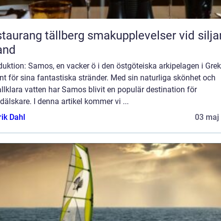
ang tällberg smakupplevelser vid siljans
and
duktion: Samos, en vacker ö i den östgöteiska arkipelagen i Grek
nt för sina fantastiska stränder. Med sin naturliga skönhet och
allklara vatten har Samos blivit en populär destination för
dälskare. I denna artikel kommer vi ...
rik Dahl
03 maj