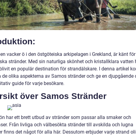
oduktion:
n vacker ö i den östgöteiska arkipelagen i Grekland, är känt för
ska stränder. Med sin naturliga skönhet och kristallklara vatten 
ivit en populär destination för strandälskare. I denna artikel k
a de olika aspekterna av Samos stränder och ge en djupgående 
tativ guide för varje besökare.
rsikt över Samos Stränder
n har ett brett utbud av stränder som passar alla smaker och
ser. Från livliga och välbesökta stränder till avskilda och lugna
er finns det något för alla här. Dessutom erbjuder varje strand ol