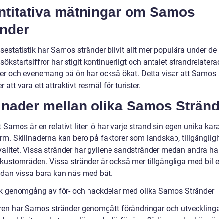
ntitativa mätningar om Samos
änder
esestatistik har Samos stränder blivit allt mer populära under de
sökstartsiffror har stigit kontinuerligt och antalet strandrelatera
eter och evenemang på ön har också ökat. Detta visar att Samos 
er att vara ett attraktivt resmål för turister.
lnader mellan olika Samos Stränd
t Samos är en relativt liten ö har varje strand sin egen unika kar
rm. Skillnaderna kan bero på faktorer som landskap, tillgänglig
valitet. Vissa stränder har gyllene sandstränder medan andra ha
kustområden. Vissa stränder är också mer tillgängliga med bil ell
edan vissa bara kan nås med båt.
sk genomgång av för- och nackdelar med olika Samos Stränder
ren har Samos stränder genomgått förändringar och utvecklinga