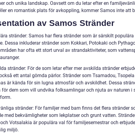
ner och unika landskap. Oavsett om du letar efter en familjevänl
eller en romantisk plats för avkoppling, kommer Samos inte att b
sentation av Samos Stränder
lära stränder: Samos har flera stränder som är särskilt populära
e. Dessa inkluderar stränder som Kokkari, Potokaki och Pythago
råden har ofta ett stort urval av strandaktiviteter, som vattens
tauranger.
lda stränder: För de som letar efter mer avskilda stränder erbjud
ckså ett antal gömda pärlor. Stränder som Tsamadou, Tsopela
as är kända för sin lugna atmosfär och avskildhet. Dessa strän
a för dem som vill undvika folksamlingar och njuta av naturen i 
 form.
änliga stränder: För familjer med barn finns det flera stränder 
de med bekvämligheter som lekplatser och grunt vatten. Stränd
 och Votsalakia är populära val för familjesemestrar och erbjude
ig miljö.