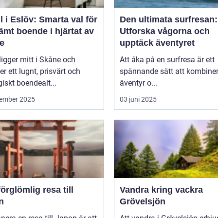
l i Eslöv: Smarta val för
Den ultimata surfresan:
mt boende i hjärtat av
Utforska vågorna och
e
upptäck äventyret
ligger mitt i Skåne och
Att åka på en surfresa är ett
er ett lugnt, prisvärt och
spännande sätt att kombine
giskt boendealt...
äventyr o...
ember 2025
03 juni 2025
örglömlig resa till
Vandra kring vackra
n
Grövelsjön