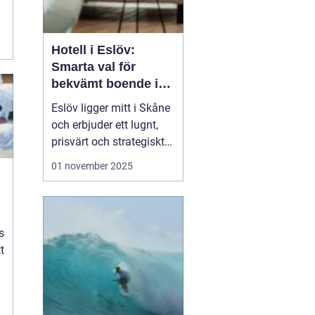
.
Hotell i Eslöv:
Smarta val för
bekvämt boende i
hjärtat av Skåne
Eslöv ligger mitt i Skåne
och erbjuder ett lugnt,
prisvärt och strategiskt
boendealternativ för
01 november 2025
både affärsresande och
fritidsresenärer. Här
möts korta restider till
Lund och Malmö, enkel
s
parkering ...
t