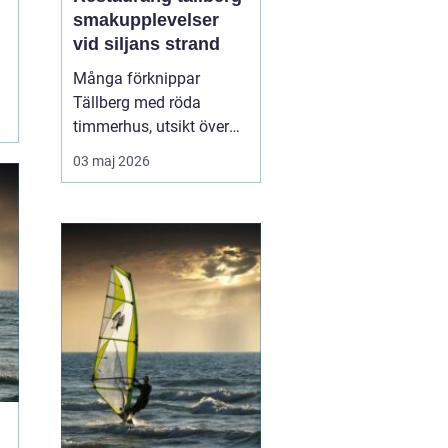
smakupplevelser
vid siljans strand
Många förknippar
Tällberg med röda
timmerhus, utsikt över
Siljan och klassiska
03 maj 2026
dalatraditioner. Men byn
har också blivit en tydlig
matdestination. Här
möts resenärer som vill
äta genuint, närodlat och
vällagat utan att tumma
på vare sig kvalitet ell...