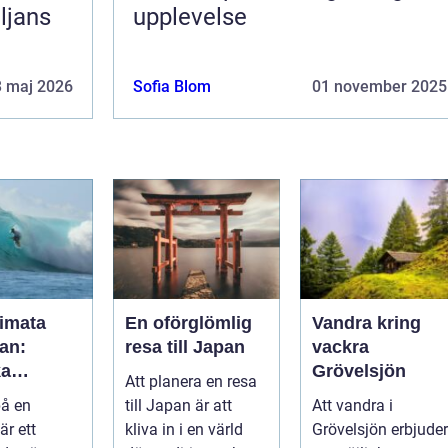
ljans
upplevelse
3 maj 2026
Sofia Blom
01 november 2025
timata
En oförglömlig
Vandra kring
an:
resa till Japan
vackra
ka
Grövelsjön
Att planera en resa
a och
på en
till Japan är att
Att vandra i
k
är ett
kliva in i en värld
Grövelsjön erbjuder
ret