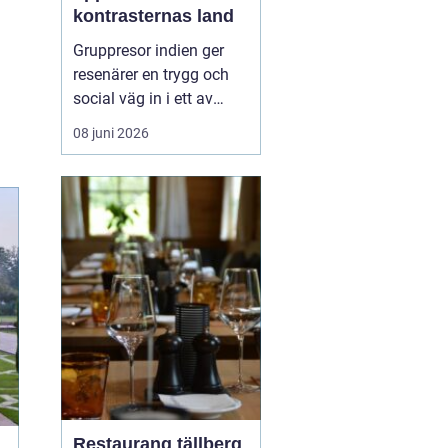
kontrasternas land
Gruppresor indien ger
resenärer en trygg och
social väg in i ett av
världens mest färgstarka
08 juni 2026
länder. Landet bjuder på
starka kontraster mellan
heliga platser och
myllrande städer, mellan
snöklädda bergstoppar
och tropiska stränder.
Med en erfaren res...
Restaurang tällberg