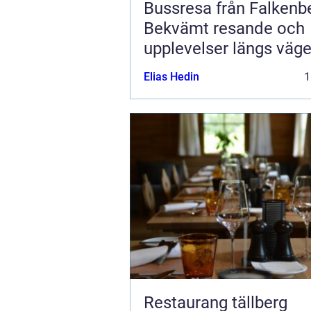
Bussresa från Falkenb
Bekvämt resande och
upplevelser längs väg
Elias Hedin
1
Restaurang tällberg