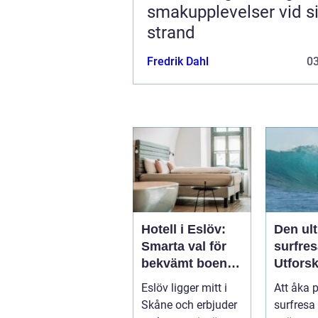
smakupplevelser vid si
strand
Fredrik Dahl
0
Hotell i Eslöv:
Den ul
Smarta val för
surfres
bekvämt boende
Utfors
i hjärtat av
vågorn
Eslöv ligger mitt i
Att åka 
Skåne
upptäc
Skåne och erbjuder
surfresa 
äventy