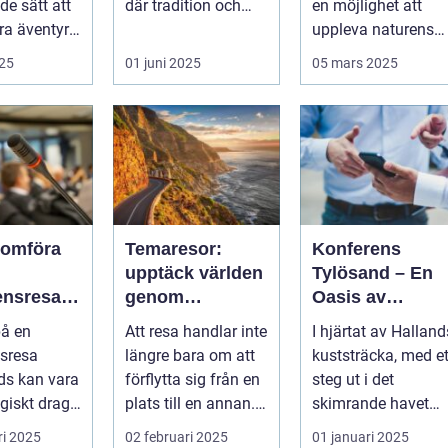
e sätt att
där tradition och
en möjlighet att
a äventyr
modernite...
uppleva naturens
storslagenhet. Gr&..
025
01 juni 2025
05 mars 2025
nomföra
Temaresor:
Konferens
upptäck världen
Tylösand – En
ensresa
genom
Oasis av
nds: En
tematiska
Möjligheter
på en
Att resa handlar inte
I hjärtat av Halland
et för
upplevelser
sresa
längre bara om att
kuststräcka, med et
t och
ds kan vara
förflytta sig från en
steg ut i det
ete
egiskt drag
plats till en annan.
skimrande havet
...
...
och den mjuka
ri 2025
02 februari 2025
01 januari 2025