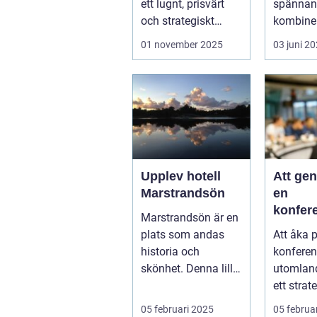
ett lugnt, prisvärt
spännand
och strategiskt
kombiner
boendealt...
o...
01 november 2025
03 juni 2
Upplev hotell
Att ge
Marstrandsön
en
konfer
Marstrandsön är en
utomla
plats som andas
Att åka 
möjligh
historia och
konferen
tillväx
skönhet. Denna lilla
utomlan
samarb
pärla l&aum...
ett strat
för företa
05 februari 2025
05 februa