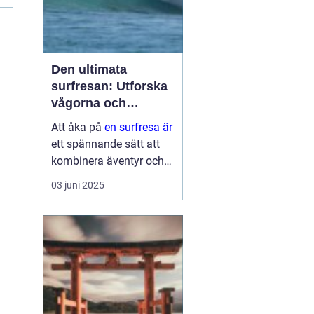
Den ultimata
surfresan: Utforska
vågorna och
upptäck äventyret
Att åka på
en surfresa är
ett spännande sätt att
kombinera äventyr och
avkoppling. Det ger
03 juni 2025
möjlighet att uppleva
naturens krafter
samtidigt som man
utvecklar en ny f&au...