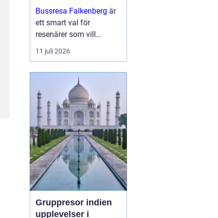
och upplevelser
Bussresa Falkenberg
är
längs vägen
ett smart val för
resenärer som vill
kombinera enkel logistik,
11 juli 2026
prisvärda lösningar och
ett socialt sätt att ta sig
fram. M...
Gruppresor indien
upplevelser i