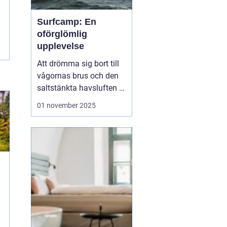
Surfcamp: En
oförglömlig
upplevelse
Att drömma sig bort till
vågornas brus och den
saltstänkta havsluften är
en längtan många
01 november 2025
känner. För den som
letar efter den ultimata
avkopplingen och
äventyret, finns
surfcamp som ett
perfekt alternati...