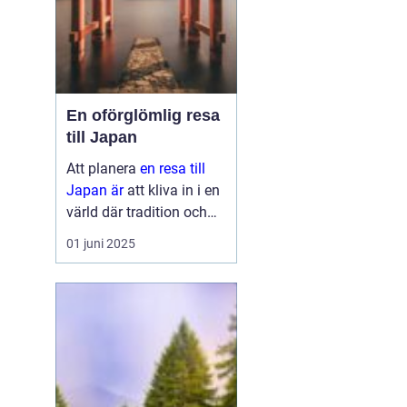
En oförglömlig resa
till Japan
Att planera
en resa till
Japan är
att kliva in i en
värld där tradition och
modernitet möts. Detta
01 juni 2025
fascinerande land
erbjuder något för alla,
oavsett om ...