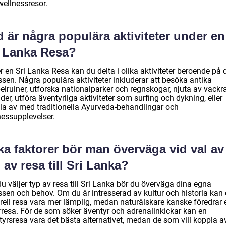
wellnessresor.
 är några populära aktiviteter under en
i Lanka Resa?
 en Sri Lanka Resa kan du delta i olika aktiviteter beroende på 
ssen. Några populära aktiviteter inkluderar att besöka antika
elruiner, utforska nationalparker och regnskogar, njuta av vackr
der, utföra äventyrliga aktiviteter som surfing och dykning, eller
la av med traditionella Ayurveda-behandlingar och
nessupplevelser.
ka faktorer bör man överväga vid val av
 av resa till Sri Lanka?
u väljer typ av resa till Sri Lanka bör du överväga dina egna
essen och behov. Om du är intresserad av kultur och historia kan
urell resa vara mer lämplig, medan naturälskare kanske föredrar 
rresa. För de som söker äventyr och adrenalinkickar kan en
tyrsresa vara det bästa alternativet, medan de som vill koppla a