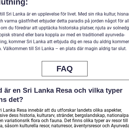
utning:
till Sri Lanka är en upplevelse för livet. Med sin rika kultur, hisn
h varma gästfrihet erbjuder detta paradis på jorden något för al
 om du föredrar att upptäcka historiska platser, njuta av solned
opisk strand eller bara koppla av med en traditionell ayurveda-
ing, kommer Sri Lanka att erbjuda dig en resa du aldrig kommer
 Välkommen till Sri Lanka – en plats där magin aldrig tar slut.
FAQ
 är en Sri Lanka Resa och vilka typer
ns det?
i Lanka Resa innebär att du utforskar landets olika aspekter,
sive dess historia, kulturarv, stränder, bergslandskap, nationalpa
n variationsrik flora och fauna. Det finns olika typer av resor till 
, såsom kulturella resor, naturresor, äventyrsresor och Ayurveda