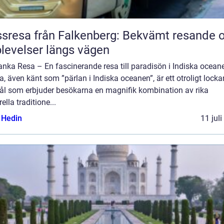
sresa från Falkenberg: Bekvämt resande 
levelser längs vägen
anka Resa – En fascinerande resa till paradisön i Indiska oceane
, även känt som ”pärlan i Indiska oceanen”, är ett otroligt lock
ål som erbjuder besökarna en magnifik kombination av rika
rella traditione...
s Hedin
11 jul