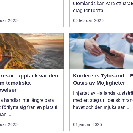
utomlands kan vara ett strat
drag för företa...
ruari 2025
05 februari 2025
resor: upptäck världen
Konferens Tylösand – 
m tematiska
Oasis av Möjligheter
evelser
I hjärtat av Hallands kuststr
sa handlar inte längre bara
med ett steg ut i det skimra
förflytta sig från en plats till
havet och den mjuka san...
an. ...
ruari 2025
01 januari 2025