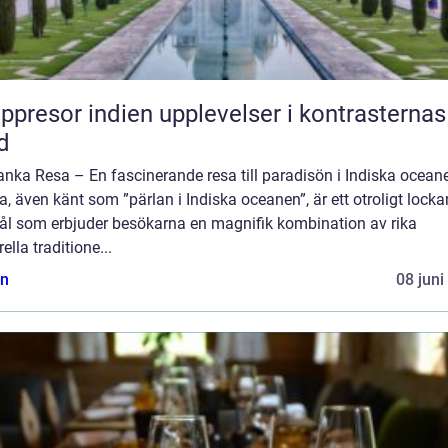
or indien upplevelser i kontrasternas
d
anka Resa – En fascinerande resa till paradisön i Indiska oceane
, även känt som ”pärlan i Indiska oceanen”, är ett otroligt lock
ål som erbjuder besökarna en magnifik kombination av rika
rella traditione...
n
08 juni