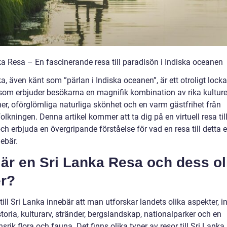
ka Resa – En fascinerande resa till paradisön i Indiska oceanen
a, även känt som ”pärlan i Indiska oceanen”, är ett otroligt lock
som erbjuder besökarna en magnifik kombination av rika kulture
ner, oförglömliga naturliga skönhet och en varm gästfrihet från
olkningen. Denna artikel kommer att ta dig på en virtuell resa till
h erbjuda en övergripande förståelse för vad en resa till detta 
ebär.
är en Sri Lanka Resa och dess ol
er?
till Sri Lanka innebär att man utforskar landets olika aspekter, i
toria, kulturarv, stränder, bergslandskap, nationalparker och en
nsrik flora och fauna. Det finns olika typer av resor till Sri Lanka,