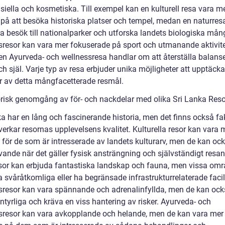
siella och kosmetiska. Till exempel kan en kulturell resa vara m
d på att besöka historiska platser och tempel, medan en naturres
ra besök till nationalparker och utforska landets biologiska mån
sresor kan vara mer fokuserade på sport och utmanande aktivite
n Ayurveda- och wellnessresa handlar om att återställa balanse
h själ. Varje typ av resa erbjuder unika möjligheter att upptäcka
r av detta mångfacetterade resmål.
orisk genomgång av för- och nackdelar med olika Sri Lanka Reso
ka har en lång och fascinerande historia, men det finns också fa
erkar resornas upplevelsens kvalitet. Kulturella resor kan vara 
 för de som är intresserade av landets kulturarv, men de kan oc
vande när det gäller fysisk ansträngning och självständigt resan
sor kan erbjuda fantastiska landskap och fauna, men vissa om
 svåråtkomliga eller ha begränsade infrastrukturrelaterade facili
sresor kan vara spännande och adrenalinfyllda, men de kan ock
tyrliga och kräva en viss hantering av risker. Ayurveda- och
sresor kan vara avkopplande och helande, men de kan vara mer