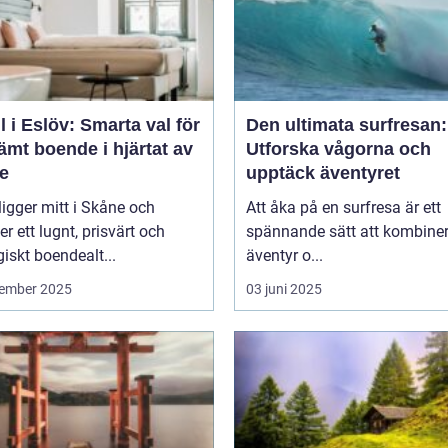
l i Eslöv: Smarta val för
Den ultimata surfresan:
mt boende i hjärtat av
Utforska vågorna och
e
upptäck äventyret
ligger mitt i Skåne och
Att åka på en surfresa är ett
er ett lugnt, prisvärt och
spännande sätt att kombine
giskt boendealt...
äventyr o...
ember 2025
03 juni 2025