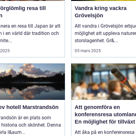
örglömlig resa till
Vandra kring vackra
n
Grövelsjön
anera en resa till Japan är att
Att vandra i Grövelsjön erbju
in i en värld där tradition och
möjlighet att uppleva nature
ite...
storslagenhet. Gr&...
i 2025
05 mars 2025
ev hotell Marstrandsön
Att genomföra en
konferensresa utomlan
randsön är en plats som
En möjlighet för tillväx
 historia och skönhet. Denna
samarbete
pärla l&aum...
Att åka på en konferensresa