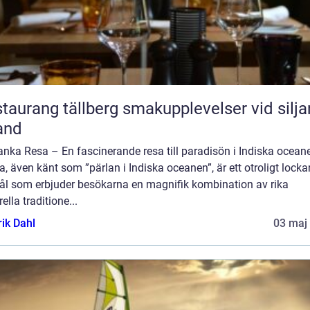
ang tällberg smakupplevelser vid siljans
and
anka Resa – En fascinerande resa till paradisön i Indiska oceane
, även känt som ”pärlan i Indiska oceanen”, är ett otroligt lock
ål som erbjuder besökarna en magnifik kombination av rika
rella traditione...
rik Dahl
03 maj