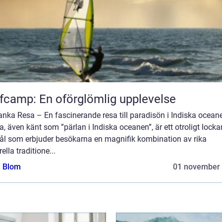
fcamp: En oförglömlig upplevelse
anka Resa – En fascinerande resa till paradisön i Indiska oceane
, även känt som ”pärlan i Indiska oceanen”, är ett otroligt lock
ål som erbjuder besökarna en magnifik kombination av rika
rella traditione...
a Blom
01 november