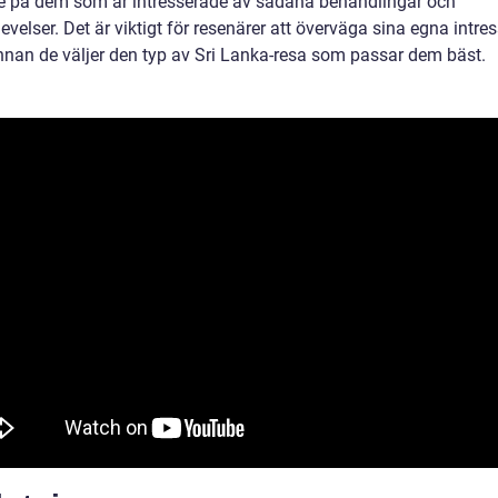
de på dem som är intresserade av sådana behandlingar och
velser. Det är viktigt för resenärer att överväga sina egna intre
nnan de väljer den typ av Sri Lanka-resa som passar dem bäst.