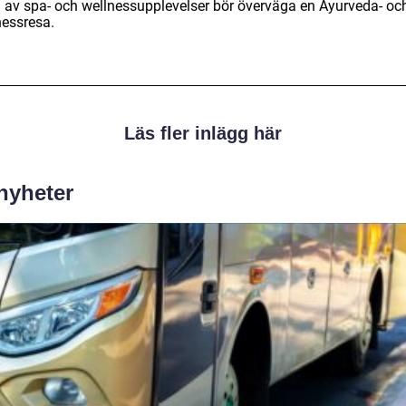
a av spa- och wellnessupplevelser bör överväga en Ayurveda- oc
nessresa.
Läs fler inlägg här
 nyheter