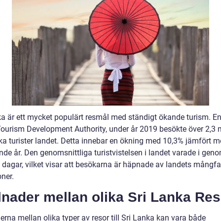
ka är ett mycket populärt resmål med ständigt ökande turism. Enl
ourism Development Authority, under år 2019 besökte över 2,3 m
ka turister landet. Detta innebar en ökning med 10,3% jämfört 
de år. Den genomsnittliga turistvistelsen i landet varade i geno
0 dagar, vilket visar att besökarna är häpnade av landets mångf
oner.
lnader mellan olika Sri Lanka Res
erna mellan olika typer av resor till Sri Lanka kan vara både