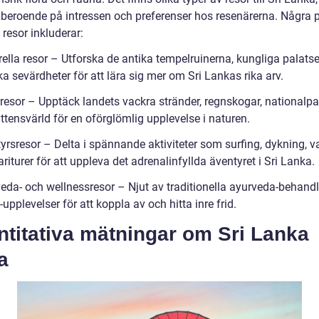
r beroende på intressen och preferenser hos resenärerna. Några 
 resor inkluderar:
rella resor – Utforska de antika tempelruinerna, kungliga palats
ka sevärdheter för att lära sig mer om Sri Lankas rika arv.
rresor – Upptäck landets vackra stränder, regnskogar, nationalpa
ttensvärld för en oförglömlig upplevelse i naturen.
yrsresor – Delta i spännande aktiviteter som surfing, dykning, v
riturer för att uppleva det adrenalinfyllda äventyret i Sri Lanka.
veda- och wellnessresor – Njut av traditionella ayurveda-behand
upplevelser för att koppla av och hitta inre frid.
titativa mätningar om Sri Lanka
a