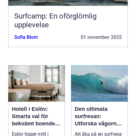
Surfcamp: En oförglömlig
upplevelse
Sofia Blom
01 november 2025
Hotell i Eslöv:
Den ultimata
Smarta val för
surfresan:
bekvämt boende i
Utforska vågorna
hjärtat av Skåne
och upptäck
Eslöv ligger mitt i
Att åka på en surfresa