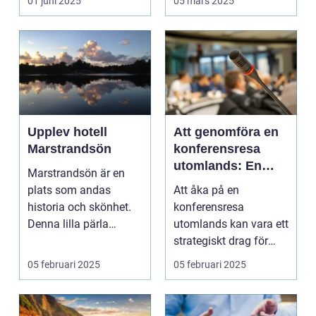
01 juni 2025
05 mars 2025
Upplev hotell
Att genomföra en
Marstrandsön
konferensresa
utomlands: En
Marstrandsön är en
möjlighet för
plats som andas
Att åka på en
tillväxt och
historia och skönhet.
konferensresa
samarbete
Denna lilla pärla
utomlands kan vara ett
l&aum...
strategiskt drag för
företa...
05 februari 2025
05 februari 2025