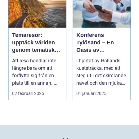
Temaresor:
Konferens
upptäck världen
Tylösand – En
genom tematiska
Oasis av
upplevelser
Möjligheter
Att resa handlar inte
I hjärtat av Hallands
längre bara om att
kuststräcka, med ett
förflytta sig från en
steg ut i det skimrande
plats till en annan. ...
havet och den mjuka
san...
02 februari 2025
01 januari 2025