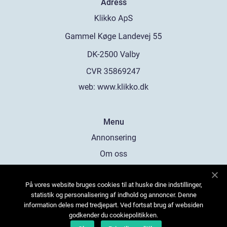
Adress
web:
www.klikko.dk
Menu
Annonsering
Om oss
Cookies
På vores website bruges cookies til at huske dine indstillinger,
Kontakta oss
statistik og personalisering af indhold og annoncer. Denne
Sitemap
information deles med tredjepart. Ved fortsat brug af websiden
godkender du cookiepolitikken.