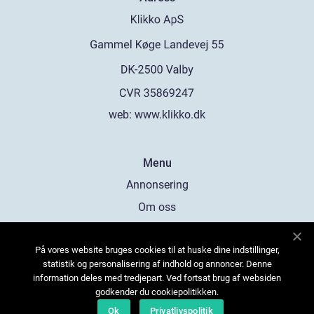
web:
www.klikko.dk
Menu
Annonsering
Om oss
Cookies
På vores website bruges cookies til at huske dine indstillinger,
Kontakta oss
statistik og personalisering af indhold og annoncer. Denne
Sitemap
information deles med tredjepart. Ved fortsat brug af websiden
godkender du cookiepolitikken.
Ok
Privatlivspolitik