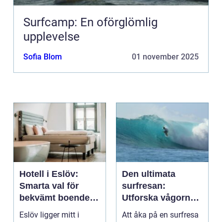
Surfcamp: En oförglömlig
upplevelse
Sofia Blom
01 november 2025
Hotell i Eslöv:
Den ultimata
Smarta val för
surfresan:
bekvämt boende i
Utforska vågorna
hjärtat av Skåne
och upptäck
Eslöv ligger mitt i
Att åka på en surfresa
äventyret