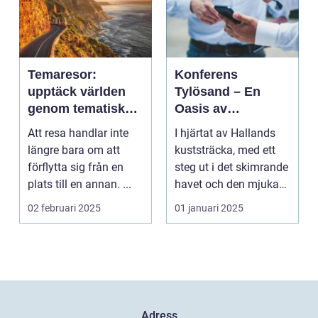
Temaresor:
Konferens
upptäck världen
Tylösand – En
genom tematiska
Oasis av
upplevelser
Möjligheter
Att resa handlar inte
I hjärtat av Hallands
längre bara om att
kuststräcka, med ett
förflytta sig från en
steg ut i det skimrande
plats till en annan. ...
havet och den mjuka
san...
02 februari 2025
01 januari 2025
Adress