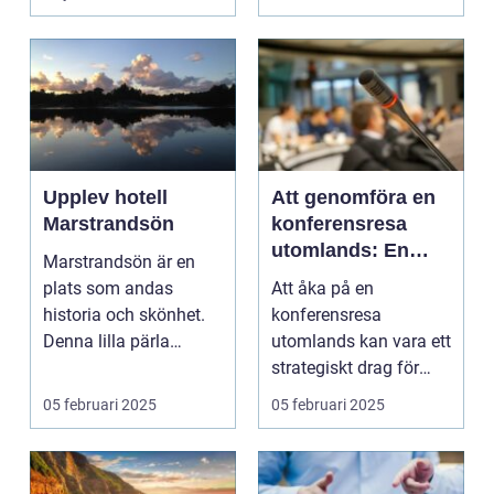
Upplev hotell
Att genomföra en
Marstrandsön
konferensresa
utomlands: En
Marstrandsön är en
möjlighet för
plats som andas
Att åka på en
tillväxt och
historia och skönhet.
konferensresa
samarbete
Denna lilla pärla
utomlands kan vara ett
l&aum...
strategiskt drag för
företa...
05 februari 2025
05 februari 2025