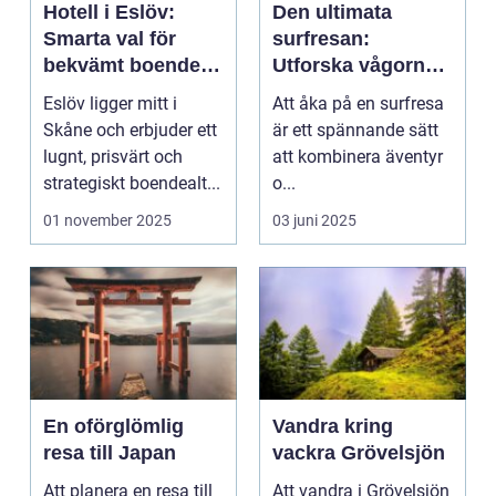
Hotell i Eslöv:
Den ultimata
Smarta val för
surfresan:
bekvämt boende i
Utforska vågorna
hjärtat av Skåne
och upptäck
Eslöv ligger mitt i
Att åka på en surfresa
äventyret
Skåne och erbjuder ett
är ett spännande sätt
lugnt, prisvärt och
att kombinera äventyr
strategiskt boendealt...
o...
01 november 2025
03 juni 2025
En oförglömlig
Vandra kring
resa till Japan
vackra Grövelsjön
Att planera en resa till
Att vandra i Grövelsjön