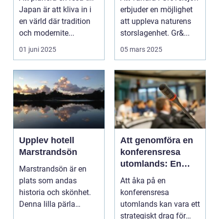
Japan är att kliva in i
erbjuder en möjlighet
en värld där tradition
att uppleva naturens
och modernite...
storslagenhet. Gr&...
01 juni 2025
05 mars 2025
Upplev hotell
Att genomföra en
Marstrandsön
konferensresa
utomlands: En
Marstrandsön är en
möjlighet för
plats som andas
Att åka på en
tillväxt och
historia och skönhet.
konferensresa
samarbete
Denna lilla pärla
utomlands kan vara ett
l&aum...
strategiskt drag för