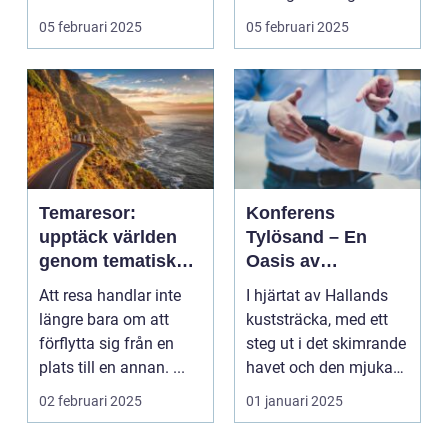
företa...
05 februari 2025
05 februari 2025
Temaresor:
Konferens
upptäck världen
Tylösand – En
genom tematiska
Oasis av
upplevelser
Möjligheter
Att resa handlar inte
I hjärtat av Hallands
längre bara om att
kuststräcka, med ett
förflytta sig från en
steg ut i det skimrande
plats till en annan. ...
havet och den mjuka
san...
02 februari 2025
01 januari 2025