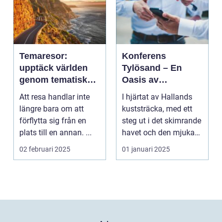
Temaresor:
Konferens
upptäck världen
Tylösand – En
genom tematiska
Oasis av
upplevelser
Möjligheter
Att resa handlar inte
I hjärtat av Hallands
längre bara om att
kuststräcka, med ett
förflytta sig från en
steg ut i det skimrande
plats till en annan. ...
havet och den mjuka
san...
02 februari 2025
01 januari 2025