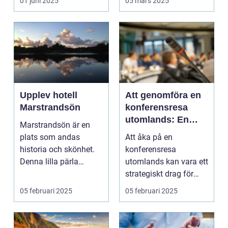
01 juni 2025
05 mars 2025
Upplev hotell
Att genomföra en
Marstrandsön
konferensresa
utomlands: En
Marstrandsön är en
möjlighet för
plats som andas
Att åka på en
tillväxt och
historia och skönhet.
konferensresa
samarbete
Denna lilla pärla
utomlands kan vara ett
l&aum...
strategiskt drag för
företa...
05 februari 2025
05 februari 2025