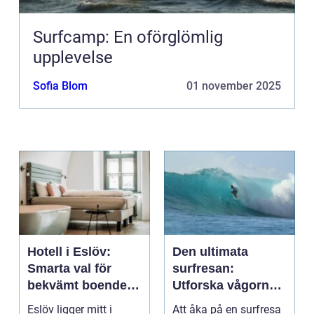
Surfcamp: En oförglömlig
upplevelse
Sofia Blom
01 november 2025
Hotell i Eslöv:
Den ultimata
Smarta val för
surfresan:
bekvämt boende i
Utforska vågorna
hjärtat av Skåne
och upptäck
Eslöv ligger mitt i
Att åka på en surfresa