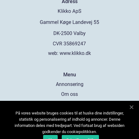
Adress
web:
www.klikko.dk
Menu
Annonsering
Om oss
Cookies
På vores website bruges cookies til at huske dine indstillinger,
Kontakta oss
statistik og personalisering af indhold og annoncer. Denne
Sitemap
information deles med tredjepart. Ved fortsat brug af websiden
godkender du cookiepolitikken.