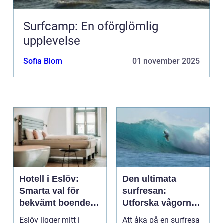
Surfcamp: En oförglömlig
upplevelse
Sofia Blom
01 november 2025
Hotell i Eslöv:
Den ultimata
Smarta val för
surfresan:
bekvämt boende i
Utforska vågorna
hjärtat av Skåne
och upptäck
Eslöv ligger mitt i
Att åka på en surfresa