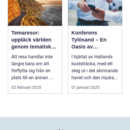
Temaresor:
Konferens
upptäck världen
Tylösand – En
genom tematiska
Oasis av
upplevelser
Möjligheter
Att resa handlar inte
I hjärtat av Hallands
längre bara om att
kuststräcka, med ett
förflytta sig från en
steg ut i det skimrande
plats till en annan. ...
havet och den mjuka
san...
02 februari 2025
01 januari 2025