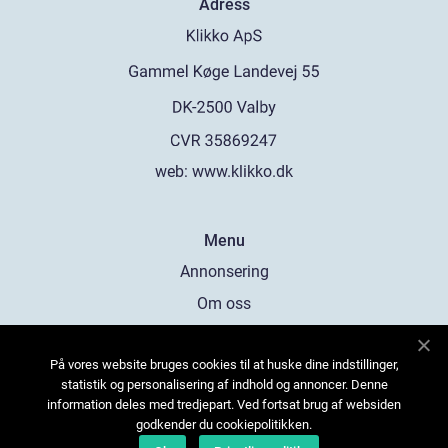
Adress
web:
www.klikko.dk
Menu
Annonsering
Om oss
Cookies
På vores website bruges cookies til at huske dine indstillinger,
Kontakta oss
statistik og personalisering af indhold og annoncer. Denne
Sitemap
information deles med tredjepart. Ved fortsat brug af websiden
godkender du cookiepolitikken.