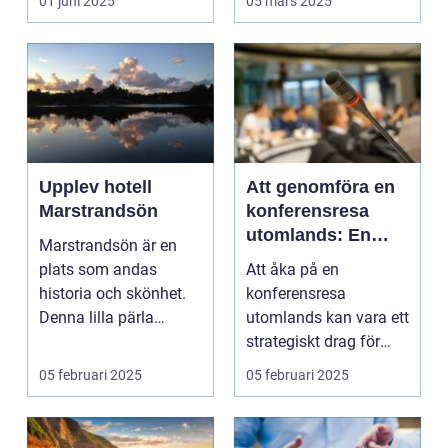
01 juni 2025
05 mars 2025
Upplev hotell
Att genomföra en
Marstrandsön
konferensresa
utomlands: En
Marstrandsön är en
möjlighet för
plats som andas
Att åka på en
tillväxt och
historia och skönhet.
konferensresa
samarbete
Denna lilla pärla
utomlands kan vara ett
l&aum...
strategiskt drag för
företa...
05 februari 2025
05 februari 2025