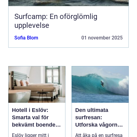
Surfcamp: En oförglömlig
upplevelse
Sofia Blom
01 november 2025
Hotell i Eslöv:
Den ultimata
Smarta val för
surfresan:
bekvämt boende i
Utforska vågorna
hjärtat av Skåne
och upptäck
Eslöv ligger mitt i
Att åka på en surfresa