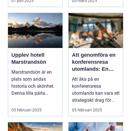
01 juni 2025
05 mars 2025
Upplev hotell
Att genomföra en
Marstrandsön
konferensresa
utomlands: En
Marstrandsön är en
möjlighet för
plats som andas
Att åka på en
tillväxt och
historia och skönhet.
konferensresa
samarbete
Denna lilla pärla
utomlands kan vara ett
l&aum...
strategiskt drag för
företa...
05 februari 2025
05 februari 2025