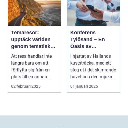
Temaresor:
Konferens
upptäck världen
Tylösand – En
genom tematiska
Oasis av
upplevelser
Möjligheter
Att resa handlar inte
I hjärtat av Hallands
längre bara om att
kuststräcka, med ett
förflytta sig från en
steg ut i det skimrande
plats till en annan. ...
havet och den mjuka
san...
02 februari 2025
01 januari 2025