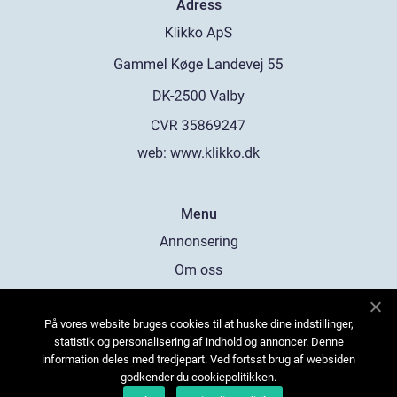
Adress
web:
www.klikko.dk
Menu
Annonsering
Om oss
Cookies
På vores website bruges cookies til at huske dine indstillinger,
Kontakta oss
statistik og personalisering af indhold og annoncer. Denne
Sitemap
information deles med tredjepart. Ved fortsat brug af websiden
godkender du cookiepolitikken.