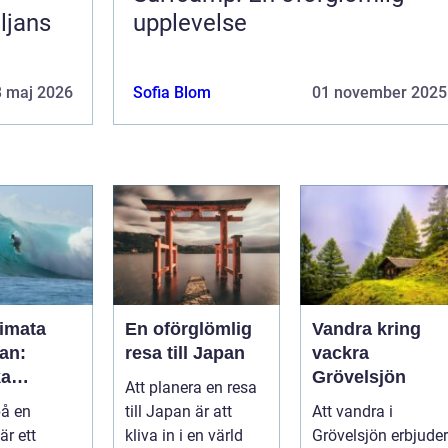
ljans
upplevelse
3 maj 2026
Sofia Blom
01 november 2025
timata
En oförglömlig
Vandra kring
an:
resa till Japan
vackra
ka
Grövelsjön
Att planera en resa
a och
på en
till Japan är att
Att vandra i
k
är ett
kliva in i en värld
Grövelsjön erbjuder