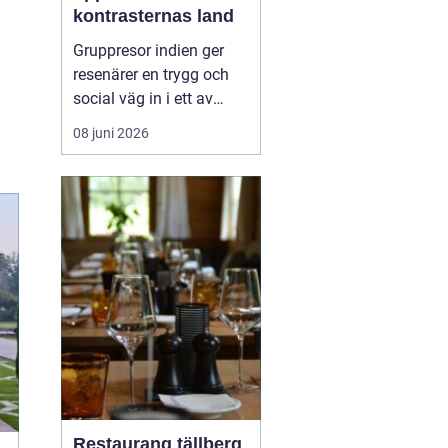
kontrasternas land
Gruppresor indien ger
resenärer en trygg och
social väg in i ett av
världens mest färgstarka
08 juni 2026
länder. Landet bjuder på
starka kontraster mellan
heliga platser och
myllrande städer, mellan
snöklädda bergstoppar
och tropiska stränder.
Med en erfaren res...
Restaurang tällberg