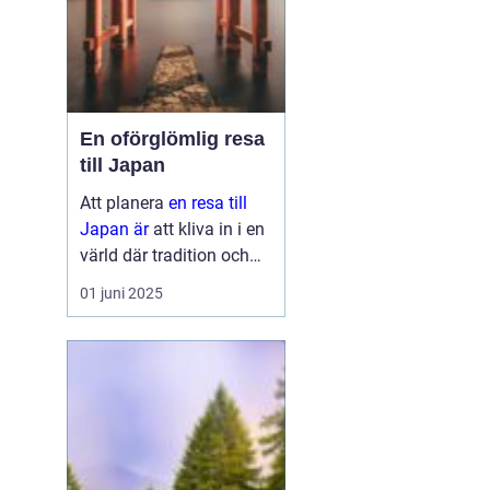
En oförglömlig resa
till Japan
Att planera
en resa till
Japan är
att kliva in i en
värld där tradition och
modernitet möts. Detta
01 juni 2025
fascinerande land
erbjuder något för alla,
oavsett om ...