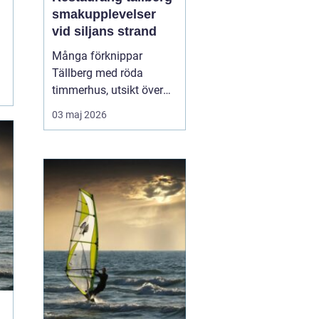
smakupplevelser
vid siljans strand
Många förknippar
Tällberg med röda
timmerhus, utsikt över
Siljan och klassiska
03 maj 2026
dalatraditioner. Men byn
har också blivit en tydlig
matdestination. Här
möts resenärer som vill
äta genuint, närodlat och
vällagat utan att tumma
på vare sig kvalitet ell...