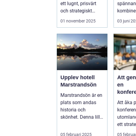
äventy
ett lugnt, prisvärt
spännand
och strategiskt
kombiner
boendealt...
o...
01 november 2025
03 juni 2
Upplev hotell
Att ge
Marstrandsön
en
konfer
Marstrandsön är en
utomla
plats som andas
Att åka 
möjligh
historia och
konferen
tillväx
skönhet. Denna lilla
utomlan
samarb
pärla l&aum...
ett strat
för företa
05 februari 2025
05 februa