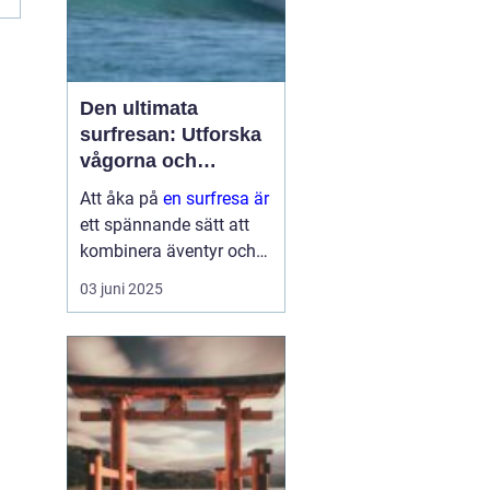
Den ultimata
surfresan: Utforska
vågorna och
upptäck äventyret
Att åka på
en surfresa är
ett spännande sätt att
kombinera äventyr och
avkoppling. Det ger
03 juni 2025
möjlighet att uppleva
naturens krafter
samtidigt som man
utvecklar en ny f&au...