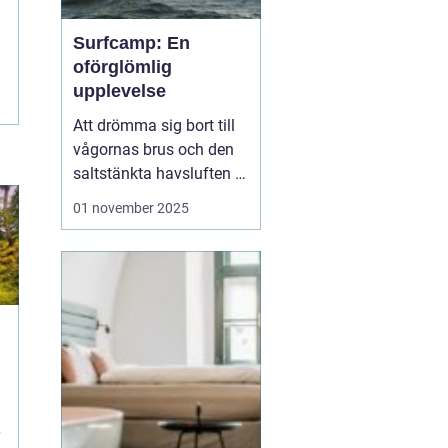
Surfcamp: En
oförglömlig
upplevelse
Att drömma sig bort till
vågornas brus och den
saltstänkta havsluften är
en längtan många
01 november 2025
känner. För den som
letar efter den ultimata
avkopplingen och
äventyret, finns
surfcamp som ett
perfekt alternati...