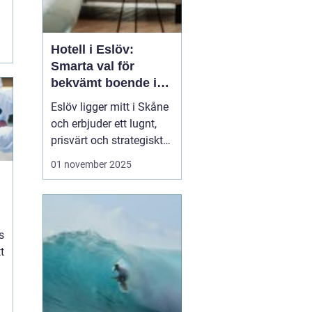
.
Hotell i Eslöv:
Smarta val för
bekvämt boende i
hjärtat av Skåne
Eslöv ligger mitt i Skåne
och erbjuder ett lugnt,
prisvärt och strategiskt
boendealternativ för
01 november 2025
både affärsresande och
fritidsresenärer. Här
möts korta restider till
Lund och Malmö, enkel
s
parkering ...
t