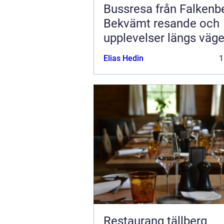
Bussresa från Falkenb
Bekvämt resande och
upplevelser längs väg
Elias Hedin
1
Restaurang tällberg