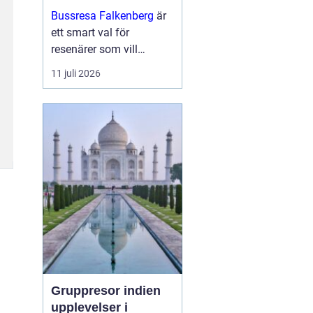
och upplevelser
Bussresa Falkenberg
är
längs vägen
ett smart val för
resenärer som vill
kombinera enkel logistik,
11 juli 2026
prisvärda lösningar och
ett socialt sätt att ta sig
fram. M...
Gruppresor indien
upplevelser i