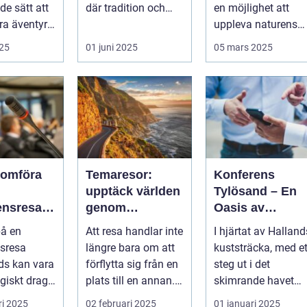
ret
e sätt att
där tradition och
en möjlighet att
a äventyr
modernite...
uppleva naturens
storslagenhet. Gr&..
025
01 juni 2025
05 mars 2025
nomföra
Temaresor:
Konferens
upptäck världen
Tylösand – En
ensresa
genom
Oasis av
nds: En
tematiska
Möjligheter
på en
Att resa handlar inte
I hjärtat av Halland
et för
upplevelser
sresa
längre bara om att
kuststräcka, med et
t och
ds kan vara
förflytta sig från en
steg ut i det
ete
egiskt drag
plats till en annan.
skimrande havet
...
...
och den mjuka
ri 2025
02 februari 2025
01 januari 2025