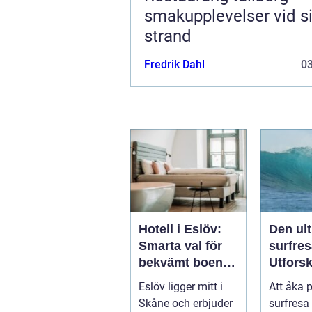
smakupplevelser vid si
strand
Fredrik Dahl
0
Hotell i Eslöv:
Den ul
Smarta val för
surfres
bekvämt boende
Utfors
i hjärtat av
vågorn
Eslöv ligger mitt i
Att åka 
Skåne
upptäc
Skåne och erbjuder
surfresa 