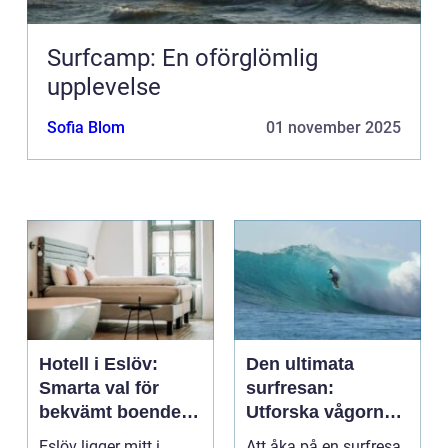
Surfcamp: En oförglömlig
upplevelse
Sofia Blom
01 november 2025
Hotell i Eslöv:
Den ultimata
Smarta val för
surfresan:
bekvämt boende i
Utforska vågorna
hjärtat av Skåne
och upptäck
Eslöv ligger mitt i
Att åka på en surfresa