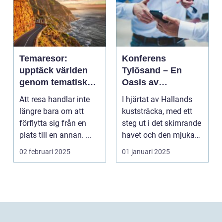
Temaresor:
Konferens
upptäck världen
Tylösand – En
genom tematiska
Oasis av
upplevelser
Möjligheter
Att resa handlar inte
I hjärtat av Hallands
längre bara om att
kuststräcka, med ett
förflytta sig från en
steg ut i det skimrande
plats till en annan. ...
havet och den mjuka
san...
02 februari 2025
01 januari 2025