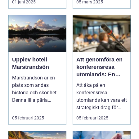
01 juni 2025
05 mars 2025
Upplev hotell
Att genomföra en
Marstrandsön
konferensresa
utomlands: En
Marstrandsön är en
möjlighet för
plats som andas
Att åka på en
tillväxt och
historia och skönhet.
konferensresa
samarbete
Denna lilla pärla
utomlands kan vara ett
l&aum...
strategiskt drag för
företa...
05 februari 2025
05 februari 2025