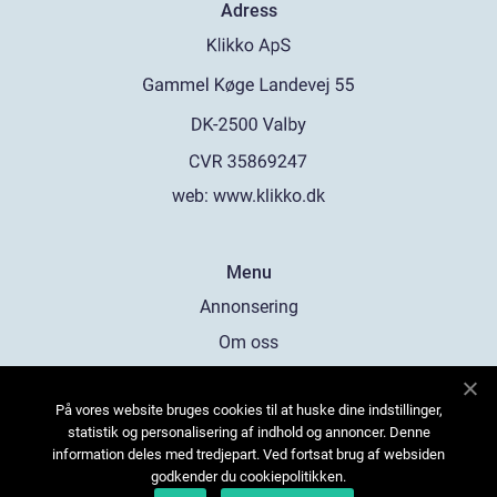
Adress
web:
www.klikko.dk
Menu
Annonsering
Om oss
Cookies
På vores website bruges cookies til at huske dine indstillinger,
Kontakta oss
statistik og personalisering af indhold og annoncer. Denne
Sitemap
information deles med tredjepart. Ved fortsat brug af websiden
godkender du cookiepolitikken.