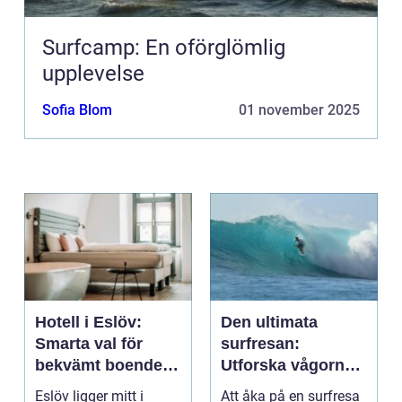
Surfcamp: En oförglömlig
upplevelse
Sofia Blom
01 november 2025
Hotell i Eslöv:
Den ultimata
Smarta val för
surfresan:
bekvämt boende i
Utforska vågorna
hjärtat av Skåne
och upptäck
Eslöv ligger mitt i
Att åka på en surfresa