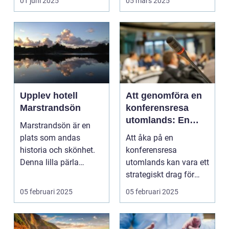
01 juni 2025
05 mars 2025
Upplev hotell
Att genomföra en
Marstrandsön
konferensresa
utomlands: En
Marstrandsön är en
möjlighet för
plats som andas
Att åka på en
tillväxt och
historia och skönhet.
konferensresa
samarbete
Denna lilla pärla
utomlands kan vara ett
l&aum...
strategiskt drag för
företa...
05 februari 2025
05 februari 2025