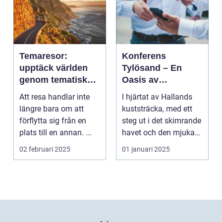
Temaresor:
Konferens
upptäck världen
Tylösand – En
genom tematiska
Oasis av
upplevelser
Möjligheter
Att resa handlar inte
I hjärtat av Hallands
längre bara om att
kuststräcka, med ett
förflytta sig från en
steg ut i det skimrande
plats till en annan. ...
havet och den mjuka
san...
02 februari 2025
01 januari 2025