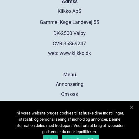
Adress
web:
www.klikko.dk
Menu
Annonsering
Om oss
Cookies
På vores website bruges cookies til at huske dine indstillinger,
Kontakta oss
statistik og personalisering af indhold og annoncer. Denne
Sitemap
information deles med tredjepart. Ved fortsat brug af websiden
godkender du cookiepolitikken.