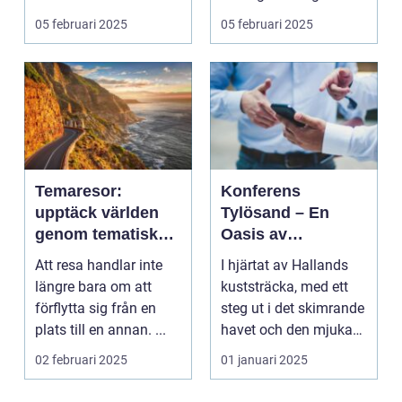
företa...
05 februari 2025
05 februari 2025
Temaresor:
Konferens
upptäck världen
Tylösand – En
genom tematiska
Oasis av
upplevelser
Möjligheter
Att resa handlar inte
I hjärtat av Hallands
längre bara om att
kuststräcka, med ett
förflytta sig från en
steg ut i det skimrande
plats till en annan. ...
havet och den mjuka
san...
02 februari 2025
01 januari 2025