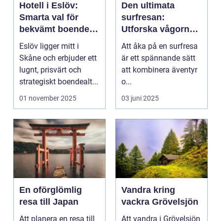
Hotell i Eslöv:
Den ultimata
Smarta val för
surfresan:
bekvämt boende i
Utforska vågorna
hjärtat av Skåne
och upptäck
Eslöv ligger mitt i
Att åka på en surfresa
äventyret
Skåne och erbjuder ett
är ett spännande sätt
lugnt, prisvärt och
att kombinera äventyr
strategiskt boendealt...
o...
01 november 2025
03 juni 2025
En oförglömlig
Vandra kring
resa till Japan
vackra Grövelsjön
Att planera en resa till
Att vandra i Grövelsjön