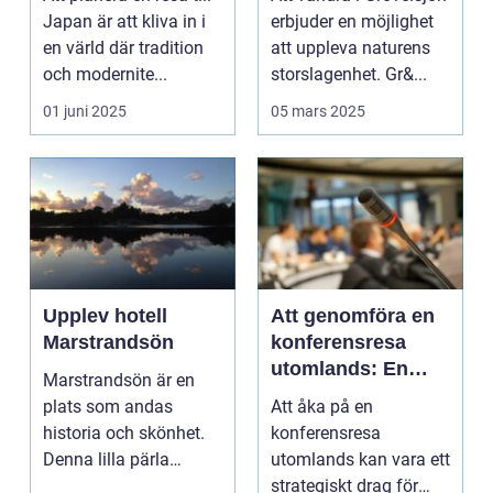
Japan är att kliva in i
erbjuder en möjlighet
en värld där tradition
att uppleva naturens
och modernite...
storslagenhet. Gr&...
01 juni 2025
05 mars 2025
Upplev hotell
Att genomföra en
Marstrandsön
konferensresa
utomlands: En
Marstrandsön är en
möjlighet för
plats som andas
Att åka på en
tillväxt och
historia och skönhet.
konferensresa
samarbete
Denna lilla pärla
utomlands kan vara ett
l&aum...
strategiskt drag för