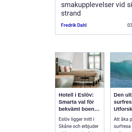
smakupplevelser vid si
strand
Fredrik Dahl
0
Hotell i Eslöv:
Den ul
Smarta val för
surfres
bekvämt boende
Utfors
i hjärtat av
vågorn
Eslöv ligger mitt i
Att åka 
Skåne
upptäc
Skåne och erbjuder
surfresa 
äventy