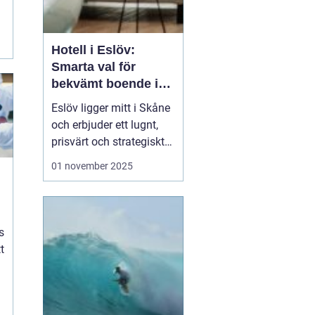
.
Hotell i Eslöv:
Smarta val för
bekvämt boende i
hjärtat av Skåne
Eslöv ligger mitt i Skåne
och erbjuder ett lugnt,
prisvärt och strategiskt
boendealternativ för
01 november 2025
både affärsresande och
fritidsresenärer. Här
möts korta restider till
Lund och Malmö, enkel
s
parkering ...
t