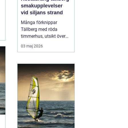
smakupplevelser
vid siljans strand
Många förknippar
Tällberg med röda
timmerhus, utsikt över
Siljan och klassiska
03 maj 2026
dalatraditioner. Men byn
har också blivit en tydlig
matdestination. Här
möts resenärer som vill
äta genuint, närodlat och
vällagat utan att tumma
på vare sig kvalitet ell...