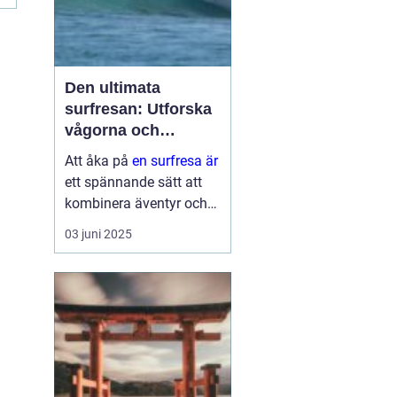
Den ultimata
surfresan: Utforska
vågorna och
upptäck äventyret
Att åka på
en surfresa är
ett spännande sätt att
kombinera äventyr och
avkoppling. Det ger
03 juni 2025
möjlighet att uppleva
naturens krafter
samtidigt som man
utvecklar en ny f&au...