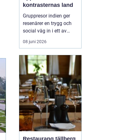
kontrasternas land
Gruppresor indien ger
resenärer en trygg och
social väg in i ett av
världens mest färgstarka
08 juni 2026
länder. Landet bjuder på
starka kontraster mellan
heliga platser och
myllrande städer, mellan
snöklädda bergstoppar
och tropiska stränder.
Med en erfaren res...
Restaurang tällberg