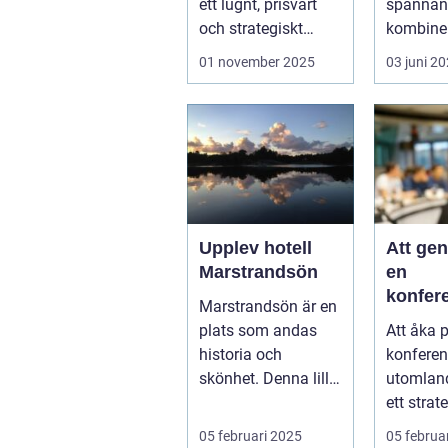
ett lugnt, prisvärt
spännand
och strategiskt
kombiner
boendealt...
o...
01 november 2025
03 juni 2
Upplev hotell
Att ge
Marstrandsön
en
konfer
Marstrandsön är en
utomla
plats som andas
Att åka 
möjligh
historia och
konferen
tillväx
skönhet. Denna lilla
utomlan
samarb
pärla l&aum...
ett strat
för företa
05 februari 2025
05 februa