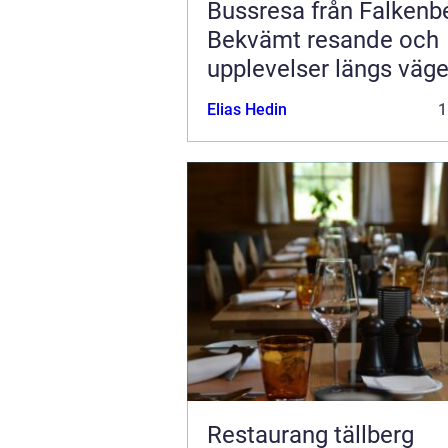
Bussresa från Falkenb
Bekvämt resande och
upplevelser längs väg
Elias Hedin
1
Restaurang tällberg