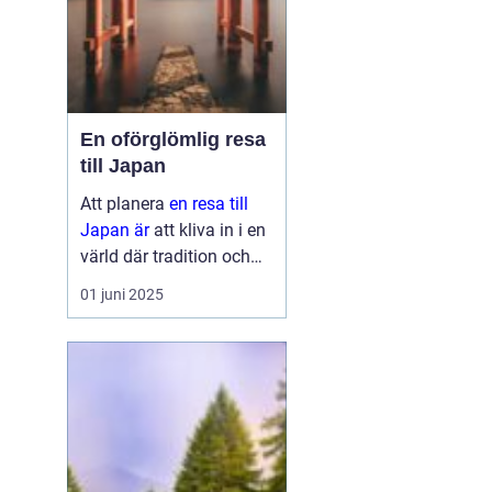
En oförglömlig resa
till Japan
Att planera
en resa till
Japan är
att kliva in i en
värld där tradition och
modernitet möts. Detta
01 juni 2025
fascinerande land
erbjuder något för alla,
oavsett om ...