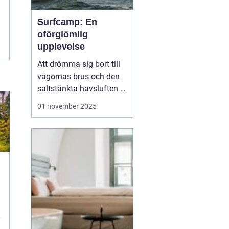
Surfcamp: En
oförglömlig
upplevelse
Att drömma sig bort till
vågornas brus och den
saltstänkta havsluften är
en längtan många
01 november 2025
känner. För den som
letar efter den ultimata
avkopplingen och
äventyret, finns
surfcamp som ett
perfekt alternati...