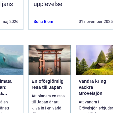
ljans
upplevelse
3 maj 2026
Sofia Blom
01 november 2025
timata
En oförglömlig
Vandra kring
an:
resa till Japan
vackra
ka
Grövelsjön
Att planera en resa
a och
på en
till Japan är att
Att vandra i
k
är ett
kliva in i en värld
Grövelsjön erbjuder
ret