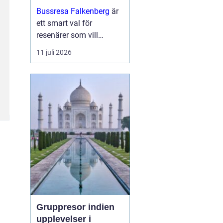
och upplevelser
Bussresa Falkenberg
är
längs vägen
ett smart val för
resenärer som vill
kombinera enkel logistik,
11 juli 2026
prisvärda lösningar och
ett socialt sätt att ta sig
fram. M...
Gruppresor indien
upplevelser i