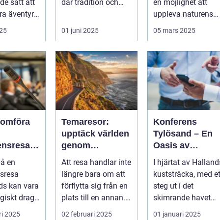
e sätt att
där tradition och
en möjlighet att
a äventyr
modernite...
uppleva naturens
storslagenhet. Gr&..
025
01 juni 2025
05 mars 2025
nomföra
Temaresor:
Konferens
upptäck världen
Tylösand – En
ensresa
genom
Oasis av
nds: En
tematiska
Möjligheter
på en
Att resa handlar inte
I hjärtat av Halland
et för
upplevelser
sresa
längre bara om att
kuststräcka, med et
t och
ds kan vara
förflytta sig från en
steg ut i det
ete
egiskt drag
plats till en annan.
skimrande havet
...
...
och den mjuka
ri 2025
02 februari 2025
01 januari 2025