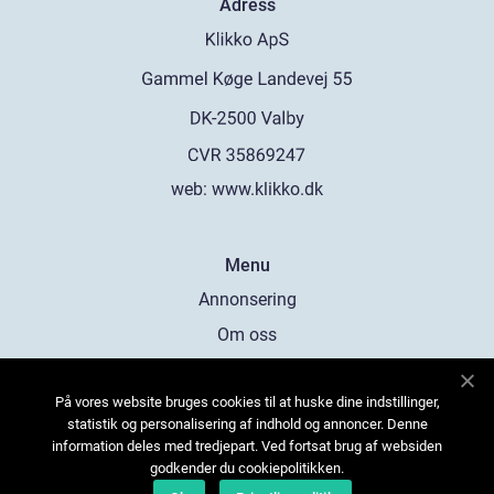
Adress
web:
www.klikko.dk
Menu
Annonsering
Om oss
Cookies
På vores website bruges cookies til at huske dine indstillinger,
Kontakta oss
statistik og personalisering af indhold og annoncer. Denne
Sitemap
information deles med tredjepart. Ved fortsat brug af websiden
godkender du cookiepolitikken.