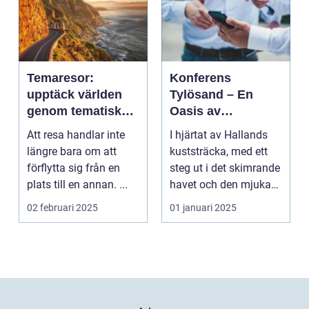
Temaresor:
Konferens
upptäck världen
Tylösand – En
genom tematiska
Oasis av
upplevelser
Möjligheter
Att resa handlar inte
I hjärtat av Hallands
längre bara om att
kuststräcka, med ett
förflytta sig från en
steg ut i det skimrande
plats till en annan. ...
havet och den mjuka
san...
02 februari 2025
01 januari 2025