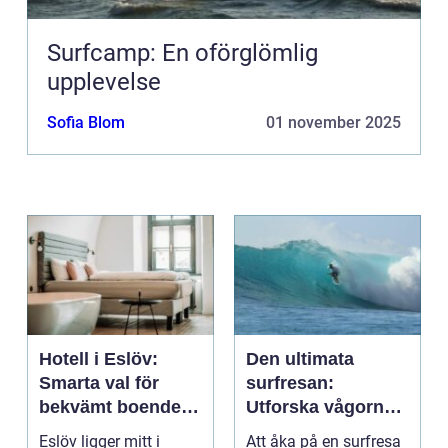
Surfcamp: En oförglömlig
upplevelse
Sofia Blom
01 november 2025
Hotell i Eslöv:
Den ultimata
Smarta val för
surfresan:
bekvämt boende i
Utforska vågorna
hjärtat av Skåne
och upptäck
Eslöv ligger mitt i
Att åka på en surfresa