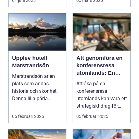
01 juni 2025
05 mars 2025
Upplev hotell
Att genomföra en
Marstrandsön
konferensresa
utomlands: En
Marstrandsön är en
möjlighet för
plats som andas
Att åka på en
tillväxt och
historia och skönhet.
konferensresa
samarbete
Denna lilla pärla
utomlands kan vara ett
l&aum...
strategiskt drag för
företa...
05 februari 2025
05 februari 2025