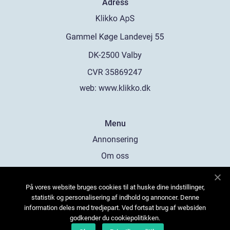
Adress
web:
www.klikko.dk
Menu
Annonsering
Om oss
Cookies
På vores website bruges cookies til at huske dine indstillinger,
Kontakta oss
statistik og personalisering af indhold og annoncer. Denne
Sitemap
information deles med tredjepart. Ved fortsat brug af websiden
godkender du cookiepolitikken.