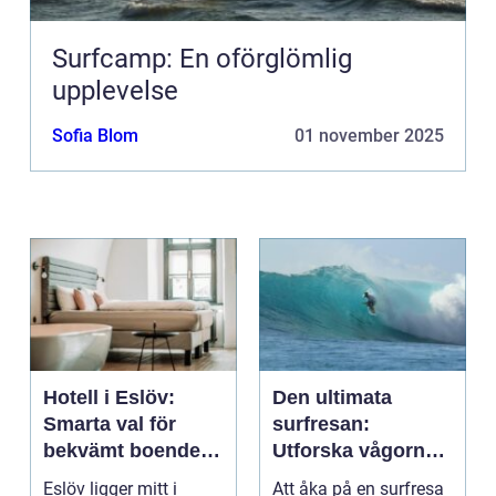
Surfcamp: En oförglömlig
upplevelse
Sofia Blom
01 november 2025
Hotell i Eslöv:
Den ultimata
Smarta val för
surfresan:
bekvämt boende i
Utforska vågorna
hjärtat av Skåne
och upptäck
Eslöv ligger mitt i
Att åka på en surfresa