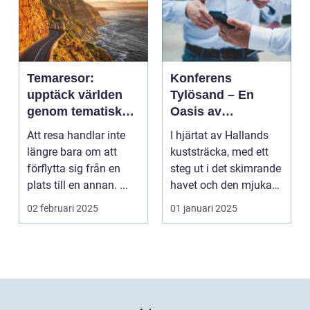
Temaresor:
Konferens
upptäck världen
Tylösand – En
genom tematiska
Oasis av
upplevelser
Möjligheter
Att resa handlar inte
I hjärtat av Hallands
längre bara om att
kuststräcka, med ett
förflytta sig från en
steg ut i det skimrande
plats till en annan. ...
havet och den mjuka
san...
02 februari 2025
01 januari 2025