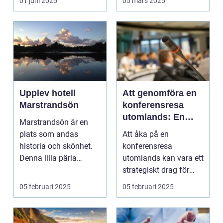
01 juni 2025
05 mars 2025
Upplev hotell
Att genomföra en
Marstrandsön
konferensresa
utomlands: En
Marstrandsön är en
möjlighet för
plats som andas
Att åka på en
tillväxt och
historia och skönhet.
konferensresa
samarbete
Denna lilla pärla
utomlands kan vara ett
l&aum...
strategiskt drag för
företa...
05 februari 2025
05 februari 2025