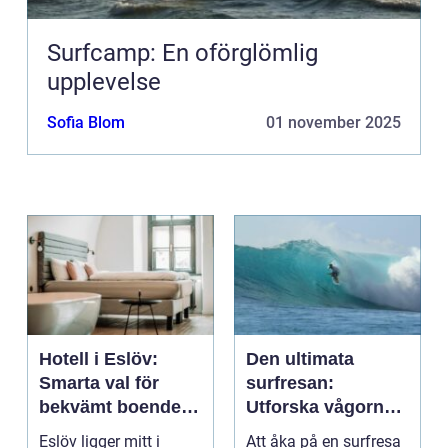
Surfcamp: En oförglömlig
upplevelse
Sofia Blom
01 november 2025
Hotell i Eslöv:
Den ultimata
Smarta val för
surfresan:
bekvämt boende i
Utforska vågorna
hjärtat av Skåne
och upptäck
Eslöv ligger mitt i
Att åka på en surfresa