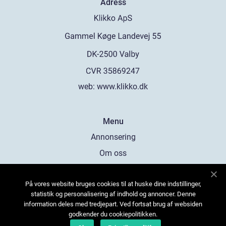
Adress
web:
www.klikko.dk
Menu
Annonsering
Om oss
Cookies
På vores website bruges cookies til at huske dine indstillinger,
Kontakta oss
statistik og personalisering af indhold og annoncer. Denne
Sitemap
information deles med tredjepart. Ved fortsat brug af websiden
godkender du cookiepolitikken.