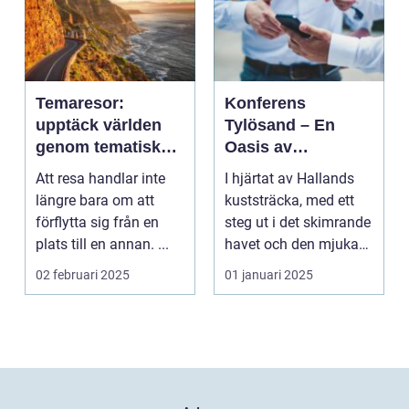
Temaresor:
Konferens
upptäck världen
Tylösand – En
genom tematiska
Oasis av
upplevelser
Möjligheter
Att resa handlar inte
I hjärtat av Hallands
längre bara om att
kuststräcka, med ett
förflytta sig från en
steg ut i det skimrande
plats till en annan. ...
havet och den mjuka
san...
02 februari 2025
01 januari 2025