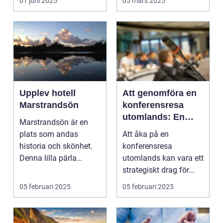
01 juni 2025
05 mars 2025
Upplev hotell
Att genomföra en
Marstrandsön
konferensresa
utomlands: En
Marstrandsön är en
möjlighet för
plats som andas
Att åka på en
tillväxt och
historia och skönhet.
konferensresa
samarbete
Denna lilla pärla
utomlands kan vara ett
l&aum...
strategiskt drag för
företa...
05 februari 2025
05 februari 2025