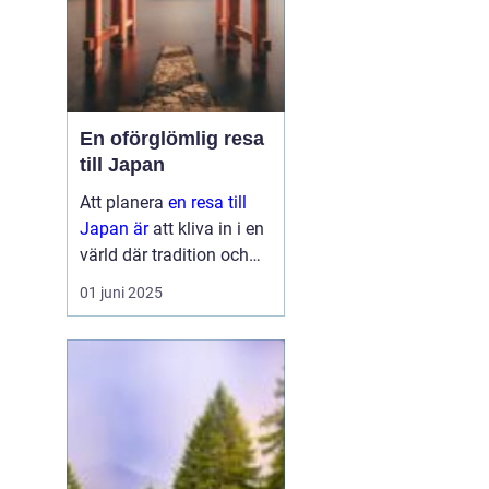
En oförglömlig resa
till Japan
Att planera
en resa till
Japan är
att kliva in i en
värld där tradition och
modernitet möts. Detta
01 juni 2025
fascinerande land
erbjuder något för alla,
oavsett om ...