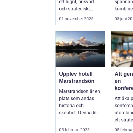
ett lugnt, prisvärt
spännand
och strategiskt
kombiner
boendealt...
o...
01 november 2025
03 juni 2
Upplev hotell
Att ge
Marstrandsön
en
konfer
Marstrandsön är en
utomla
plats som andas
Att åka 
möjligh
historia och
konferen
tillväx
skönhet. Denna lilla
utomlan
samarb
pärla l&aum...
ett strat
för företa
05 februari 2025
05 februa