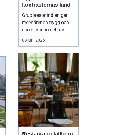
kontrasternas land
Gruppresor indien ger
resenärer en trygg och
social väg in i ett av
världens mest färgstarka
08 juni 2026
länder. Landet bjuder på
starka kontraster mellan
heliga platser och
myllrande städer, mellan
snöklädda bergstoppar
och tropiska stränder.
Med en erfaren res...
Restaurang tällberg