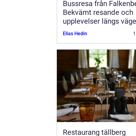
Bussresa från Falkenb
Bekvämt resande och
upplevelser längs väg
Elias Hedin
1
Restaurang tällberg