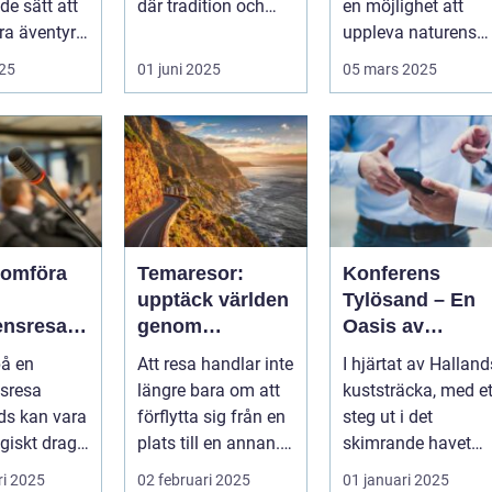
e sätt att
där tradition och
en möjlighet att
a äventyr
modernite...
uppleva naturens
storslagenhet. Gr&..
025
01 juni 2025
05 mars 2025
nomföra
Temaresor:
Konferens
upptäck världen
Tylösand – En
ensresa
genom
Oasis av
nds: En
tematiska
Möjligheter
på en
Att resa handlar inte
I hjärtat av Halland
et för
upplevelser
sresa
längre bara om att
kuststräcka, med et
t och
ds kan vara
förflytta sig från en
steg ut i det
ete
egiskt drag
plats till en annan.
skimrande havet
...
...
och den mjuka
ri 2025
02 februari 2025
01 januari 2025