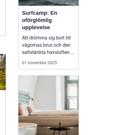
Surfcamp: En
oförglömlig
upplevelse
Att drömma sig bort till
vågornas brus och den
saltstänkta havsluften är
en längtan många
01 november 2025
känner. För den som
letar efter den ultimata
avkopplingen och
äventyret, finns
surfcamp som ett
perfekt alternati...