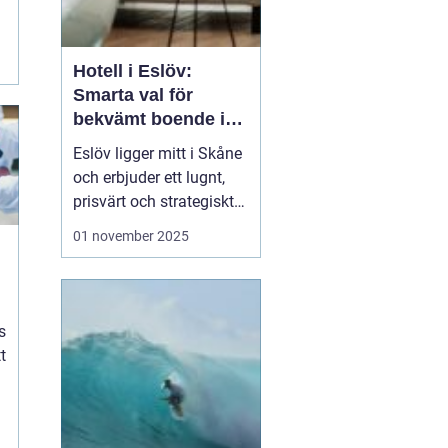
.
Hotell i Eslöv:
Smarta val för
bekvämt boende i
hjärtat av Skåne
Eslöv ligger mitt i Skåne
och erbjuder ett lugnt,
prisvärt och strategiskt
boendealternativ för
01 november 2025
både affärsresande och
fritidsresenärer. Här
möts korta restider till
Lund och Malmö, enkel
s
parkering ...
t