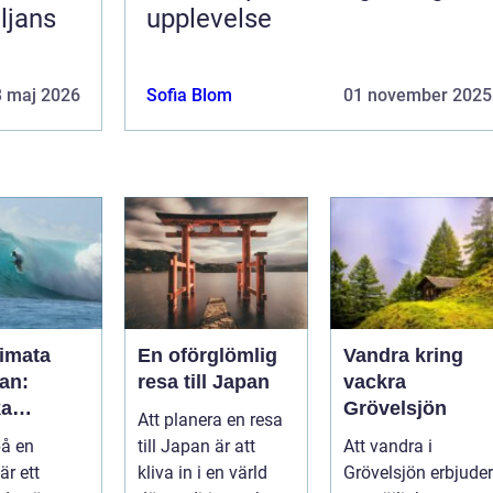
ljans
upplevelse
3 maj 2026
Sofia Blom
01 november 2025
timata
En oförglömlig
Vandra kring
an:
resa till Japan
vackra
ka
Grövelsjön
Att planera en resa
a och
på en
till Japan är att
Att vandra i
k
är ett
kliva in i en värld
Grövelsjön erbjuder
ret