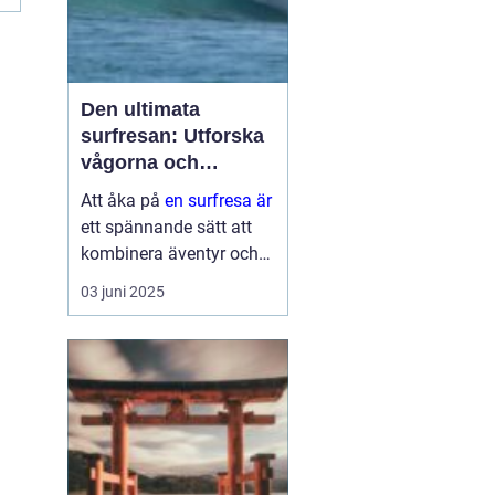
Den ultimata
surfresan: Utforska
vågorna och
upptäck äventyret
Att åka på
en surfresa är
ett spännande sätt att
kombinera äventyr och
avkoppling. Det ger
03 juni 2025
möjlighet att uppleva
naturens krafter
samtidigt som man
utvecklar en ny f&au...