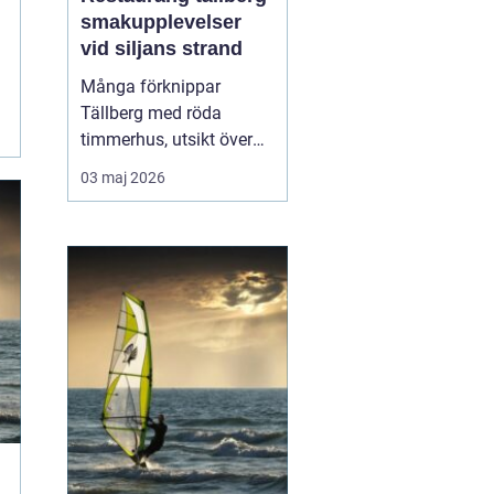
smakupplevelser
vid siljans strand
Många förknippar
Tällberg med röda
timmerhus, utsikt över
Siljan och klassiska
03 maj 2026
dalatraditioner. Men byn
har också blivit en tydlig
matdestination. Här
möts resenärer som vill
äta genuint, närodlat och
vällagat utan att tumma
på vare sig kvalitet ell...