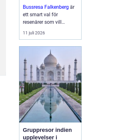
och upplevelser
Bussresa Falkenberg
är
längs vägen
ett smart val för
resenärer som vill
kombinera enkel logistik,
11 juli 2026
prisvärda lösningar och
ett socialt sätt att ta sig
fram. M...
Gruppresor indien
upplevelser i