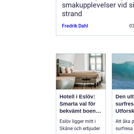
smakupplevelser vid si
strand
Fredrik Dahl
0
Hotell i Eslöv:
Den ul
Smarta val för
surfres
bekvämt boende
Utfors
i hjärtat av
vågorn
Eslöv ligger mitt i
Att åka 
Skåne
upptäc
Skåne och erbjuder
surfresa 
äventy