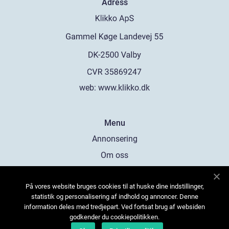
Adress
web:
www.klikko.dk
Menu
Annonsering
Om oss
Cookies
På vores website bruges cookies til at huske dine indstillinger,
Kontakta oss
statistik og personalisering af indhold og annoncer. Denne
Sitemap
information deles med tredjepart. Ved fortsat brug af websiden
godkender du cookiepolitikken.