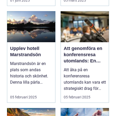
01 juni 2025
05 mars 2025
Upplev hotell
Att genomföra en
Marstrandsön
konferensresa
utomlands: En
Marstrandsön är en
möjlighet för
plats som andas
Att åka på en
tillväxt och
historia och skönhet.
konferensresa
samarbete
Denna lilla pärla
utomlands kan vara ett
l&aum...
strategiskt drag för
företa...
05 februari 2025
05 februari 2025