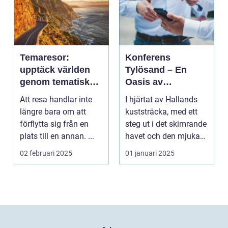
Temaresor:
Konferens
upptäck världen
Tylösand – En
genom tematiska
Oasis av
upplevelser
Möjligheter
Att resa handlar inte
I hjärtat av Hallands
längre bara om att
kuststräcka, med ett
förflytta sig från en
steg ut i det skimrande
plats till en annan. ...
havet och den mjuka
san...
02 februari 2025
01 januari 2025