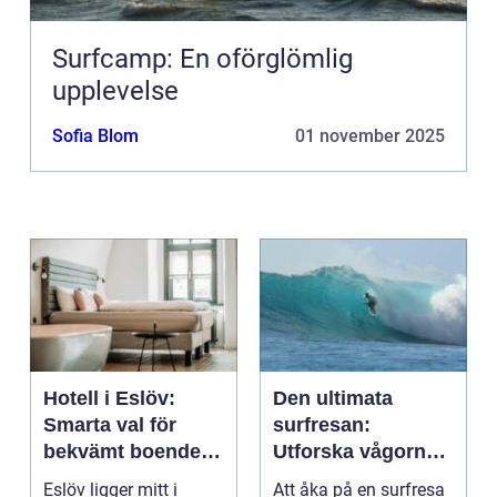
Surfcamp: En oförglömlig
upplevelse
Sofia Blom
01 november 2025
Hotell i Eslöv:
Den ultimata
Smarta val för
surfresan:
bekvämt boende i
Utforska vågorna
hjärtat av Skåne
och upptäck
Eslöv ligger mitt i
Att åka på en surfresa