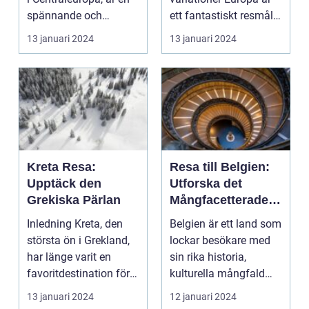
spännande och
ett fantastiskt resmål
lockande destin...
med en mängd olika
13 januari 2024
13 januari 2024
uppl...
Kreta Resa:
Resa till Belgien:
Upptäck den
Utforska det
Grekiska Pärlan
Mångfacetterade
Landet
Inledning Kreta, den
Belgien är ett land som
största ön i Grekland,
lockar besökare med
har länge varit en
sin rika historia,
favoritdestination för
kulturella mångfald
resenärer frå...
och natursköna la...
13 januari 2024
12 januari 2024