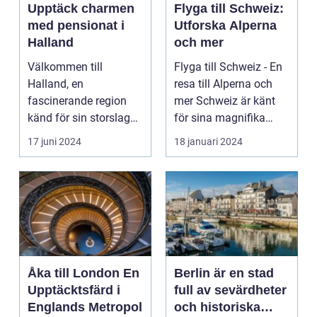
Upptäck charmen
Flyga till Schweiz:
med pensionat i
Utforska Alperna
Halland
och mer
Välkommen till
Flyga till Schweiz - En
Halland, en
resa till Alperna och
fascinerande region
mer Schweiz är känt
känd för sin storslagna
för sina magnifika
natur, vackra ...
alper och pitt...
17 juni 2024
18 januari 2024
Åka till London En
Berlin är en stad
Upptäcktsfärd i
full av sevärdheter
Englands Metropol
och historiska