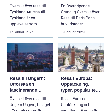
äventyr
Staden av Kärlek
Översikt över resa till
En Övergripande,
Tyskland Att resa till
Grundlig Översikt över
Tyskland är en
Resa till Paris Paris,
upplevelse som
huvudstaden i
erbjuder allt från liv...
Frankrike, är en av vä...
14 januari 2024
14 januari 2024
Resa till Ungern:
Resa i Europa:
Utforska en
Upptäckning,
fascinerande
typer, popularitet
destination full av
och för- och
Översikt över resa till
Resa i Europa:
historia och
nackdelar
Ungern Ungern, beläget
Upptäckning och
skönhet
i Centraleuropa, är en
variationer Europa är