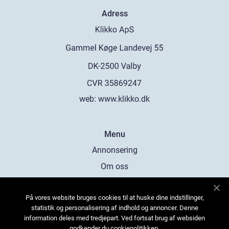
Adress
web:
www.klikko.dk
Menu
Annonsering
Om oss
Cookies
På vores website bruges cookies til at huske dine indstillinger,
Kontakta oss
statistik og personalisering af indhold og annoncer. Denne
Sitemap
information deles med tredjepart. Ved fortsat brug af websiden
godkender du cookiepolitikken.