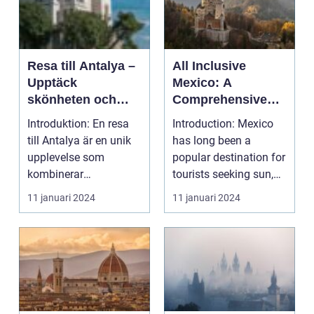
Resa till Antalya –
All Inclusive
Upptäck
Mexico: A
skönheten och
Comprehensive
kulturen i
Guide to Ultimate
Introduktion: En resa
Introduction: Mexico
Medelhavets pärla
Vacation
till Antalya är en unik
has long been a
Experiences
upplevelse som
popular destination for
kombinerar
tourists seeking sun,
fantastiska stränder,
sand, and relaxa...
11 januari 2024
11 januari 2024
histor...