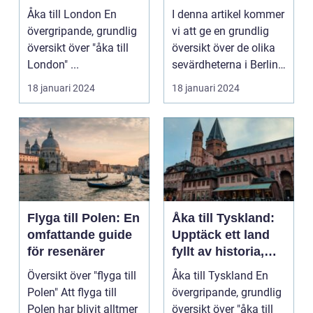
platser som lockar
Åka till London En
I denna artikel kommer
besökare från hela
övergripande, grundlig
vi att ge en grundlig
världen
översikt över "åka till
översikt över de olika
London" ...
sevärdheterna i Berlin,
presente...
18 januari 2024
18 januari 2024
Flyga till Polen: En
Åka till Tyskland:
omfattande guide
Upptäck ett land
för resenärer
fyllt av historia,
kultur och
Översikt över "flyga till
Åka till Tyskland En
variation
Polen" Att flyga till
övergripande, grundlig
Polen har blivit alltmer
översikt över "åka till