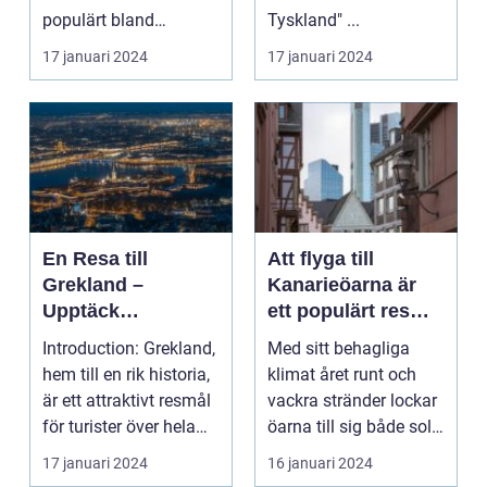
populärt bland
Tyskland" ...
resenärer s...
17 januari 2024
17 januari 2024
En Resa till
Att flyga till
Grekland –
Kanarieöarna är
Upptäck
ett populärt resmål
Greklands
för många
Introduction: Grekland,
Med sitt behagliga
Skönhet och
privatpersoner
hem till en rik historia,
klimat året runt och
Kultur
är ett attraktivt resmål
vackra stränder lockar
för turister över hela
öarna till sig både sol-
vä...
och äventyrs...
17 januari 2024
16 januari 2024