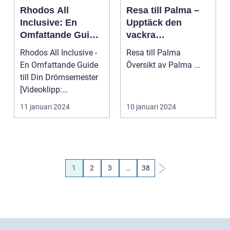
Rhodos All
Resa till Palma –
Inclusive: En
Upptäck den
Omfattande Guide
vackra
till Din
huvudstaden på
Rhodos All Inclusive -
Resa till Palma
Drömsemester
Mallorca
En Omfattande Guide
Översikt av Palma ...
till Din Drömsemester
[Videoklipp:
SYMBOLEN FÖR EN
11 januari 2024
10 januari 2024
DRÖMS...
1
2
3
…
38