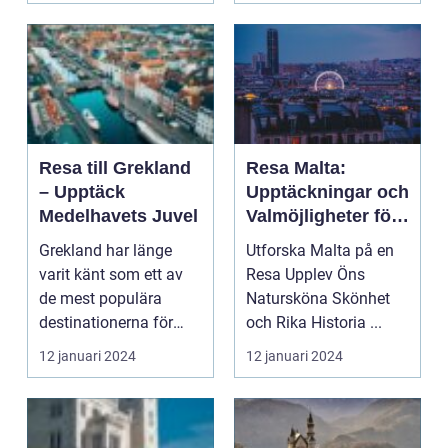
Resa till Grekland
Resa Malta:
– Upptäck
Upptäckningar och
Medelhavets Juvel
Valmöjligheter för
Privatpersoner
Grekland har länge
Utforska Malta på en
varit känt som ett av
Resa Upplev Öns
de mest populära
Natursköna Skönhet
destinationerna för
och Rika Historia ...
reseentusiaster
12 januari 2024
12 januari 2024
världe...