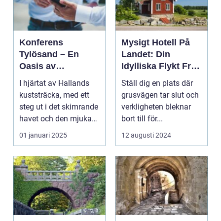
Konferens
Mysigt Hotell På
Tylösand – En
Landet: Din
Oasis av
Idylliska Flykt Från
Möjligheter
Vardagen
I hjärtat av Hallands
Ställ dig en plats där
kuststräcka, med ett
grusvägen tar slut och
steg ut i det skimrande
verkligheten bleknar
havet och den mjuka
bort till för...
san...
01 januari 2025
12 augusti 2024