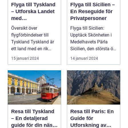
Flyga till Tyskland
Flyga till Sicilien –
– Utforska Landet
En Reseguide för
med
Privatpersoner
Högteknologisk
Översikt över
Flyga till Sicilien:
och Pålitlig
flygförbindelser till
Upptäck Skönheten i
Transport
Tyskland Tyskland är
Medelhavets Pärla
ett land med en rik
Sicilien, den största ön
kultur, historia och n...
i den italiensk...
15 januari 2024
14 januari 2024
Resa till Tyskland
Resa till Paris: En
– En detaljerad
Guide för
guide för din nästa
Utforskning av